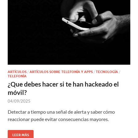
ARTÍCULOS
/
ARTÍCULOS SOBRE TELEFONÍA Y APPS
/
TECNOLOGÍA
/
TELEFONÍA
¿Que debes hacer si te han hackeado el
móvil?
04/09/2025
Detectar a tiempo una señal de alerta y saber cómo
reaccionar puede evitar consecuencias mayores.
LEER MÁS