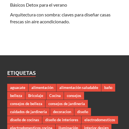
Básicos Detox para el verano
Arquitectura con sombra: claves para diseñar casas
frescas sin aire acondicionado.
ETIQUETAS
aguacate
alimentación
alimentación saludable
baño
belleza
Bricolaje
Cocina
consejos
consejos de belleza
consejos de jardineria
cuidados de jardineria
decoracion
diseño
diseño de cocinas
diseño de interiores
electrodomesticos
electrodomesticos cocina
iluminación
interior design