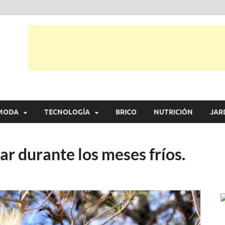
tual
trarás, ideas, consejos y novedades de decoración, bricolaje, belleza entr
MODA
TECNOLOGÍA
BRICO
NUTRICIÓN
JAR
ar durante los meses fríos.