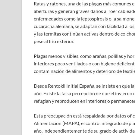
Ratas y ratones, una de las plagas más comunes en
aberturas y generan graves daños al roer cableado
enfermedades como la leptospirosis o la salmonelo
cucaracha alemana, se adaptan con facilidad a lo
y las termitas continúan activas dentro de colcho
pese al frío exterior.
Plagas menos visibles, como arañas, polillas y h
interiores poco ventilados o con higiene deficie
contaminación de alimentos y deterioro de textile
Desde Rentokil Initial España, se insiste en que 
año. Existe la falsa percepción de que el invierno
refugian y reproducen en interiores o permanecen
Esta preocupación está respaldada por datos ofici
Alimentación (MAPA), el control integrado de plag
año, independientemente de su grado de actividad