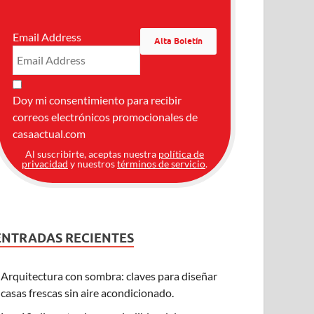
Email Address
Doy mi consentimiento para recibir
correos electrónicos promocionales de
casaactual.com
Al suscribirte, aceptas nuestra
política de
privacidad
y nuestros
términos de servicio
.
ENTRADAS RECIENTES
Arquitectura con sombra: claves para diseñar
casas frescas sin aire acondicionado.