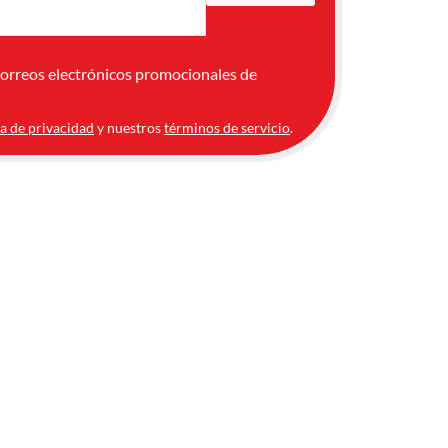
correos electrónicos promocionales de
ca de privacidad
y nuestros
términos de servicio
.