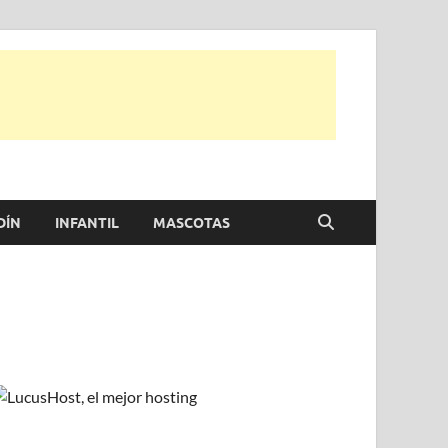
e otras, para disfrutar de la viada y de tu casa.
DÍN
INFANTIL
MASCOTAS