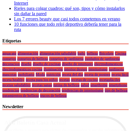
Internet
Rieles para colgar cuadros: qué son, tipos y cómo instalarlos
sin dañar la pared
Los 7 errores beauty que casi todos cometemos en verano
10 funciones que todo reloj deportivo debería tener para la
ruta
Etiquetas
aguacate
alimentación
alimentación saludable
baño
belleza
Bricolaje
Cocina
consejos
consejos de belleza
consejos de jardineria
cuidados de jardineria
decoracion
diseño
diseño de cocinas
diseño de interiores
electrodomesticos
electrodomesticos cocina
iluminación
interior design
interiorismo
jardineria
mascotas
mobiliario
Moda
nutrición
receta del día
receta de postres
receta fácil
receta healthy
receta para los niños
recetas
recetas de cocina
recetasfáciles
recetas saludables
recetas sanas
rutina de belleza
salud
smarthome
smartphone
tendencias
tendencias de decoración
tendencias de interiorismo
tips de belleza
tratamientos de belleza
trucos de belleza
Newsletter
Alta Boletín Casa Actual
Suscríbete a nuestra newsletter de contenidos y recibe información