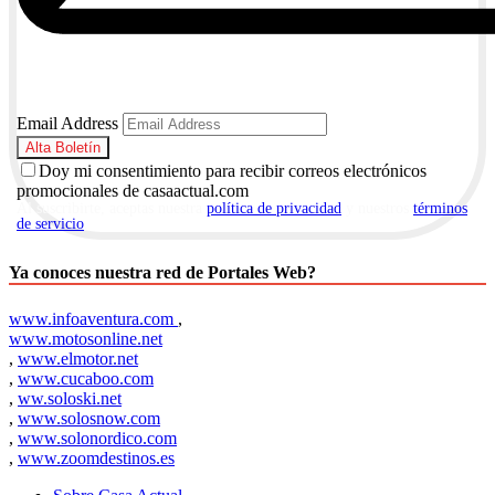
Email Address
Doy mi consentimiento para recibir correos electrónicos
promocionales de casaactual.com
Al suscribirte, aceptas nuestra
política de privacidad
y nuestros
términos
de servicio
.
Ya conoces nuestra red de Portales Web?
www.infoaventura.com
,
www.motosonline.net
,
www.elmotor.net
,
www.cucaboo.com
,
ww.soloski.net
,
www.solosnow.com
,
www.solonordico.com
,
www.zoomdestinos.es