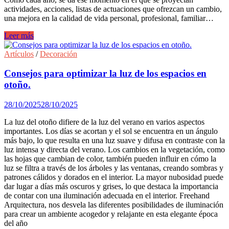
actividades, acciones, listas de actuaciones que ofrezcan un cambio,
una mejora en la calidad de vida personal, profesional, familiar…
El
Leer más
arte
de
Artículos
/
Decoración
estrenar
casa
Consejos para optimizar la luz de los espacios en
sin
otoño.
salir
de
28/10/2025
28/10/2025
ella:
Guía
La luz del otoño difiere de la luz del verano en varios aspectos
para
importantes. Los días se acortan y el sol se encuentra en un ángulo
actualizar
más bajo, lo que resulta en una luz suave y difusa en contraste con la
tu
luz intensa y directa del verano. Los cambios en la vegetación, como
salón
las hojas que cambian de color, también pueden influir en cómo la
de
luz se filtra a través de los árboles y las ventanas, creando sombras y
cara
patrones cálidos y dorados en el interior. La mayor nubosidad puede
al
dar lugar a días más oscuros y grises, lo que destaca la importancia
nuevo
de contar con una iluminación adecuada en el interior. Freehand
año
Arquitectura, nos desvela las diferentes posibilidades de iluminación
para crear un ambiente acogedor y relajante en esta elegante época
del año