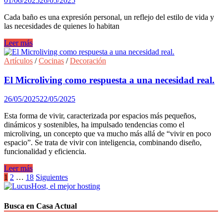
01/06/2025
26/05/2025
Cada baño es una expresión personal, un reflejo del estilo de vida y
las necesidades de quienes lo habitan
El
Leer más
arte
de
Artículos
/
Cocinas
/
Decoración
crear
baños
El Microliving como respuesta a una necesidad real.
integrales:
las
26/05/2025
22/05/2025
soluciones
de
Esta forma de vivir, caracterizada por espacios más pequeños,
Acquabella
dinámicos y sostenibles, ha impulsado tendencias como el
con
microliving, un concepto que va mucho más allá de “vivir en poco
estilo
espacio”. Se trata de vivir con inteligencia, combinando diseño,
propio.
funcionalidad y eficiencia.
El
Leer más
Microliving
Paginación
1
2
…
18
Siguientes
como
de
respuesta
a
entradas
Busca en Casa Actual
una
necesidad