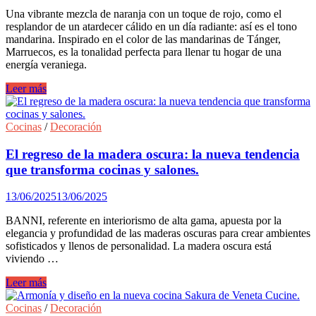
estilo
Una vibrante mezcla de naranja con un toque de rojo, como el
retro.
resplandor de un atardecer cálido en un día radiante: así es el tono
mandarina. Inspirado en el color de las mandarinas de Tánger,
Marruecos, es la tonalidad perfecta para llenar tu hogar de una
energía veraniega.
Mandarina
Leer más
en
las
paredes:
Cocinas
/
Decoración
el
color
El regreso de la madera oscura: la nueva tendencia
que
que transforma cocinas y salones.
conquista
este
13/06/2025
13/06/2025
verano
los
BANNI, referente en interiorismo de alta gama, apuesta por la
interiores
elegancia y profundidad de las maderas oscuras para crear ambientes
más
sofisticados y llenos de personalidad. La madera oscura está
cools.
viviendo …
El
Leer más
regreso
de
Cocinas
/
Decoración