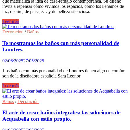
que materializa la idea de casa-refugio contemporánea. Su diseño
invita a repensar cómo vivimos los espacios, cómo los llenamos de
luz, de aire, de paisaje… y de belleza silenciosa.
Vivir
Leer más
sin
salir
Decoración
/
Baños
de
casa:
Te mostramos los baños con más personalidad de
inspiración
Londres.
para
diseñar
02/06/2025
27/05/2025
un
refugio
Los baños con más personalidad de Londres tienen algo en común:
de
son de la diseñadora española Sara Leonor
luz,
calma
Te
Leer más
y
mostramos
conexión
los
con
baños
Baños
/
Decoración
el
con
entorno.
más
El arte de crear baños integrales: las soluciones de
personalidad
Acquabella con estilo propio.
de
Londres.