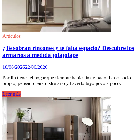
en
el
sur
de
Madrid
Artículos
¿Te sobran rincones y te falta espacio? Descubre los
armarios a medida jotajotape
18/06/2026
22/06/2026
Por fin tienes el hogar que siempre habías imaginado. Un espacio
propio, pensado para disfrutarlo y hacerlo tuyo poco a poco.
¿Te
Leer más
sobran
rincones
y
te
falta
espacio?
Descubre
los