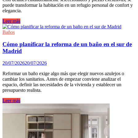
puede transformar la habitación en un refugio personal de confort y
elegancia.
Consejos
Leer más
para
un
Baños
dormitorio
wellness.
Cómo planificar la reforma de un baño en el sur de
Madrid
20/07/2026
20/07/2026
Reformar un baño exige algo más que elegir nuevos azulejos o
cambiar los sanitarios. Antes de empezar conviene analizar el
espacio, definir las necesidades de la vivienda y establecer un
presupuesto realista.
Cómo
Leer más
planificar
la
reforma
de
un
baño