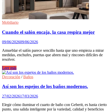
armarios
a
medida
jotajotape
Mobiliario
Cuando el salón encaja, la casa respira mejor
09/06/2026
09/06/2026
Amueblar el salón parece sencillo hasta que uno empieza a mirar
medidas, enchufes, puertas que abren mal y rincones difíciles de
resolver.
Cuando
Leer más
el
salón
Decoración
/
Baños
encaja,
la
Así son los espejos de los baños modernos.
casa
respira
27/02/2026
17/03/2026
mejor
Elegir cómo iluminar el cuarto de baño con Geberit, es hasta cierto
punto, una salida inteligente por la variedad, calidad y beneficios