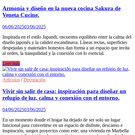
la
madera
Armonía y diseño en la nueva cocina Sakura de
oscura:
Veneta Cucine.
la
nueva
06/06/2025
03/06/2025
tendencia
que
Inspirada en el estilo Japandi, encuentra equilibrio entre la calma del
transforma
diseño japonés y la calidez escandinava. Líneas rectas, superficies
cocinas
despejadas y materiales honestos dan forma a un espacio que invita
y
al orden, la tranquilidad y la conexión con lo esencial.
salones.
Armonía
Leer más
y
diseño
en
Artículos
/
Decoración
la
nueva
Vivir sin salir de casa: inspiración para diseñar un
cocina
refugio de luz, calma y conexión con el entorno.
Sakura
de
04/06/2025
03/06/2025
Veneta
Cucine.
En un momento donde el hogar ha dejado de ser solo un lugar
funcional para convertirse en un espacio de disfrute, descanso e
inspiración, surgen proyectos como este: una vivienda en Marbella