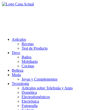
Saltar
al
casa actual
contenido
En Casaactual.com encontrarás, ideas, consejos y novedades de
decoración, bricolaje, belleza entre otras, para disfrutar de la viada y
de tu casa.
Artículos
Recetas
Test de Producto
Deco
Baños
Mobiliario
Cocinas
Belleza
Moda
Joyas y Complementos
Tecnología
Artículos sobre Telefonía y Apps
Domótica
Electrodomésticos
Electrónica
Fotografía