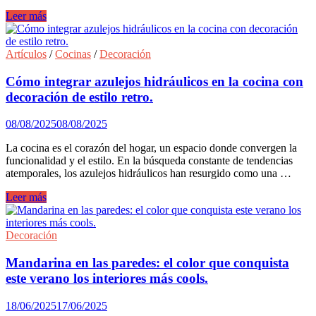
Consejos
Leer más
para
optimizar
la
Artículos
/
Cocinas
/
Decoración
luz
de
Cómo integrar azulejos hidráulicos en la cocina con
los
decoración de estilo retro.
espacios
en
08/08/2025
08/08/2025
otoño.
La cocina es el corazón del hogar, un espacio donde convergen la
funcionalidad y el estilo. En la búsqueda constante de tendencias
atemporales, los azulejos hidráulicos han resurgido como una …
Cómo
Leer más
integrar
azulejos
hidráulicos
Decoración
en
la
Mandarina en las paredes: el color que conquista
cocina
este verano los interiores más cools.
con
decoración
18/06/2025
17/06/2025
de