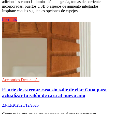
adicionales como la iluminación integrada, tomas de corriente
incorporadas, puertos USB o espejos de aumento integrados.
Inspírate con las siguientes opciones de espejos.
Así
Leer más
son
los
espejos
de
los
baños
modernos.
Accesorios Decoración
El arte de estrenar casa sin salir de ella: Guía para
actualizar tu salón de cara al nuevo año
23/12/2025
23/12/2025
Como cada año, se da ese momento en el que se proyectan