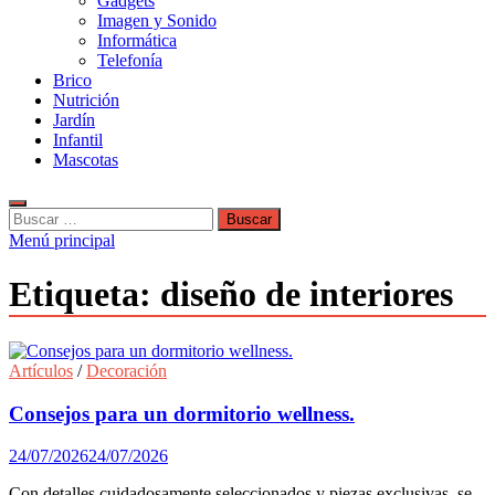
Gadgets
Imagen y Sonido
Informática
Telefonía
Brico
Nutrición
Jardín
Infantil
Mascotas
Buscar:
Menú principal
Etiqueta:
diseño de interiores
Artículos
/
Decoración
Consejos para un dormitorio wellness.
24/07/2026
24/07/2026
Con detalles cuidadosamente seleccionados y piezas exclusivas, se