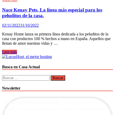
Nace Kenay Pets, La línea más especial para los
peluditos de la casa.
02/11/2022
31/10/2022
Kenay Home lanza su primera línea dedicada a los peluditos de la
casa con productos 100 % hechos a mano en España. Aquellos que
llenan de amor nuestras vidas y …
Nace
Leer más
Kenay
Pets,
La
Busca en Casa Actual
línea
más
Buscar:
especial
para
Newsletter
los
peluditos
de
Alta Boletín Casa Actual
la
casa.
Suscríbete a nuestra newsletter de contenidos y recibe información