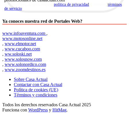
Al suscribirte, aceptas nuestra
política de privacidad
y nuestros
términos
de servicio
.
Ya conoces nuestra red de Portales Web?
www.infoaventura.com
,
www.motosonline.net
,
www.elmotor.net
,
www.cucaboo.com
,
ww.soloski.net
,
www.solosnow.com
,
www.solonordico.com
,
www.zoomdestinos.es
Sobre Casa Actual
Contactar con Casa Actual
Política de cookies (UE)
Términos y condiciones
Todos los derechos reservados Casa Actual 2025
Funciona con
WordPress
y
HitMag
.