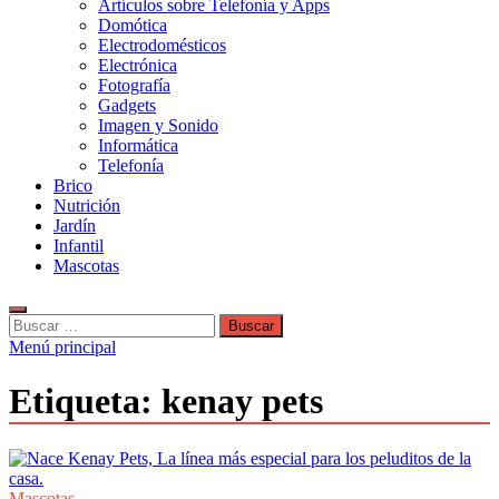
Artículos sobre Telefonía y Apps
Domótica
Electrodomésticos
Electrónica
Fotografía
Gadgets
Imagen y Sonido
Informática
Telefonía
Brico
Nutrición
Jardín
Infantil
Mascotas
Buscar:
Menú principal
Etiqueta:
kenay pets
Mascotas