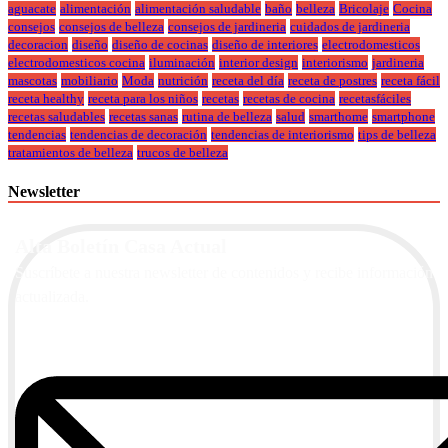
aguacate
alimentación
alimentación saludable
baño
belleza
Bricolaje
Cocina
consejos
consejos de belleza
consejos de jardineria
cuidados de jardineria
decoracion
diseño
diseño de cocinas
diseño de interiores
electrodomesticos
electrodomesticos cocina
iluminación
interior design
interiorismo
jardineria
mascotas
mobiliario
Moda
nutrición
receta del día
receta de postres
receta fácil
receta healthy
receta para los niños
recetas
recetas de cocina
recetasfáciles
recetas saludables
recetas sanas
rutina de belleza
salud
smarthome
smartphone
tendencias
tendencias de decoración
tendencias de interiorismo
tips de belleza
tratamientos de belleza
trucos de belleza
Newsletter
Alta Boletín Casa Actual
Suscríbete a nuestra newsletter de contenidos y recibe información
actualizada.