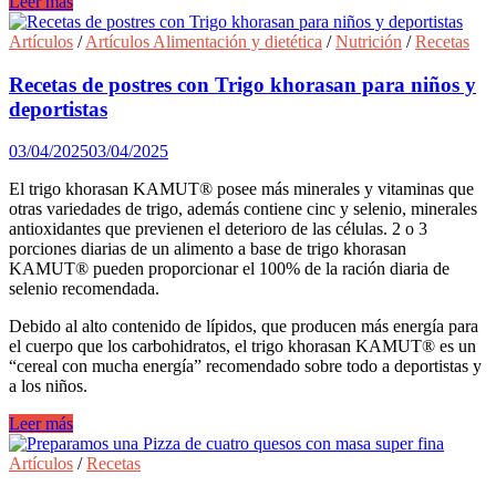
Recetas
Leer más
de
Snacks
Artículos
/
Artículos Alimentación y dietética
/
Nutrición
/
Recetas
para
preparar
Recetas de postres con Trigo khorasan para niños y
con
deportistas
tu
freidora
03/04/2025
03/04/2025
de
aire.
El trigo khorasan KAMUT® posee más minerales y vitaminas que
otras variedades de trigo, además contiene cinc y selenio, minerales
antioxidantes que previenen el deterioro de las células. 2 o 3
porciones diarias de un alimento a base de trigo khorasan
KAMUT® pueden proporcionar el 100% de la ración diaria de
selenio recomendada.
Debido al alto contenido de lípidos, que producen más energía para
el cuerpo que los carbohidratos, el trigo khorasan KAMUT® es un
“cereal con mucha energía” recomendado sobre todo a deportistas y
a los niños.
Recetas
Leer más
de
postres
Artículos
/
Recetas
con