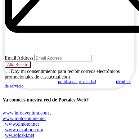
Email Address
Doy mi consentimiento para recibir correos electrónicos
promocionales de casaactual.com
Al suscribirte, aceptas nuestra
política de privacidad
y nuestros
términos
de servicio
.
Ya conoces nuestra red de Portales Web?
www.infoaventura.com
,
www.motosonline.net
,
www.elmotor.net
,
www.cucaboo.com
,
ww.soloski.net