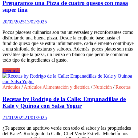
Trigo
Preparamos una Pizza de cuatro quesos con masa
khorasan
super fina
para
niños
20/02/2025
13/02/2025
y
deportistas
Pocos placeres culinarios son tan universales y reconfortantes como
disfrutar de una buena pizza. Desde la crujiente base hasta el
fundido queso que se estira infinitamente, cada elemento contribuye
a una sinfonía de texturas y sabores. Además, pocos platos son más
versátiles que la pizza, un lienzo en blanco que permite combinar
todo tipo de ingredientes al gusto.
Preparamos
Leer más
una
Pizza
de
Artículos
/
Artículos Alimentación y dietética
/
Nutrición
/
Recetas
cuatro
quesos
Recetas by Rodrigo de la Calle: Empanadillas de
con
Kale y Quinoa con Salsa Yogur
masa
super
21/01/2025
21/01/2025
fina
¿Te apetece un aperitivo verde con todo el sabor y las propiedades
del Kale?. Rodrigo de la Calle, Chef Verde Estrella Michelín nos