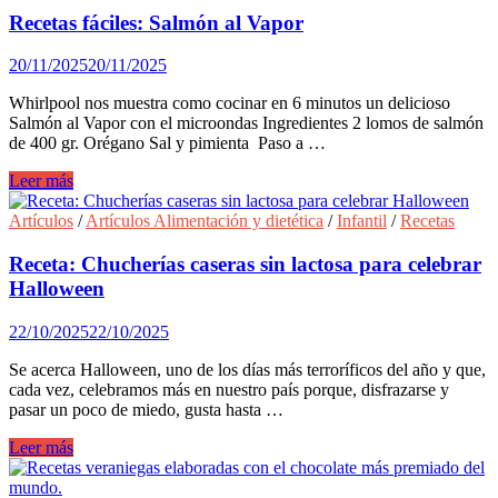
Recetas fáciles: Salmón al Vapor
20/11/2025
20/11/2025
Whirlpool nos muestra como cocinar en 6 minutos un delicioso
Salmón al Vapor con el microondas Ingredientes 2 lomos de salmón
de 400 gr. Orégano Sal y pimienta Paso a …
Recetas
Leer más
fáciles:
Salmón
Artículos
/
Artículos Alimentación y dietética
/
Infantil
/
Recetas
al
Vapor
Receta: Chucherías caseras sin lactosa para celebrar
Halloween
22/10/2025
22/10/2025
Se acerca Halloween, uno de los días más terroríficos del año y que,
cada vez, celebramos más en nuestro país porque, disfrazarse y
pasar un poco de miedo, gusta hasta …
Receta:
Leer más
Chucherías
caseras