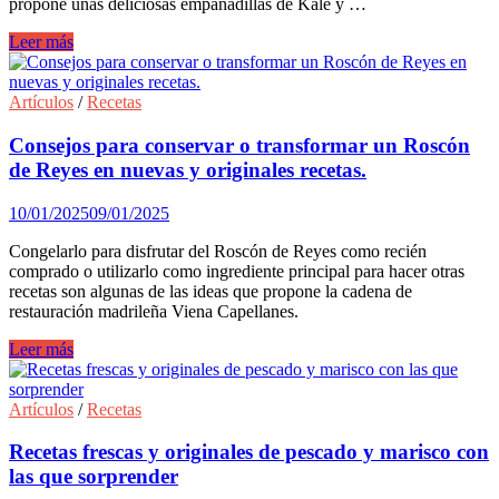
propone unas deliciosas empanadillas de Kale y …
Recetas
Leer más
by
Rodrigo
de
Artículos
/
Recetas
la
Calle:
Consejos para conservar o transformar un Roscón
Empanadillas
de Reyes en nuevas y originales recetas.
de
Kale
10/01/2025
09/01/2025
y
Quinoa
Congelarlo para disfrutar del Roscón de Reyes como recién
con
comprado o utilizarlo como ingrediente principal para hacer otras
Salsa
recetas son algunas de las ideas que propone la cadena de
Yogur
restauración madrileña Viena Capellanes.
Consejos
Leer más
para
conservar
o
Artículos
/
Recetas
transformar
un
Recetas frescas y originales de pescado y marisco con
Roscón
las que sorprender
de