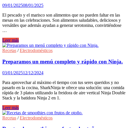
Reyes
09/01/2025
08/01/2025
en
nuevas
El pescado y el marisco son alimentos que no pueden faltar en las
y
mesas en las celebraciones. Son alimentos saludables, deliciosos y
originales
versátiles que además ayudan a generar serotonina, convirtiéndose
recetas.
…
Recetas
Leer más
frescas
y
Recetas
/
Electrodomésticos
originales
de
Preparamos un menú completo y rápido con Ninja.
pescado
y
03/01/2025
12/12/2024
marisco
con
Para aprovechar al máximo el tiempo con tus seres queridos y no
las
pasarlo en la cocina, SharkNinja te ofrece una solución: una comida
que
rápida de 3 platos utilizando la freidora de aire vertical Ninja Double
sorprender
Stack y la batidora Ninja 2 en 1.
Preparamos
Leer más
un
menú
Recetas
/
Electrodomésticos
completo
y