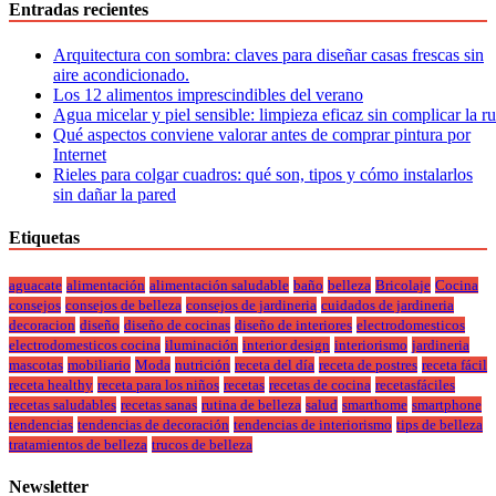
Entradas recientes
Arquitectura con sombra: claves para diseñar casas frescas sin
aire acondicionado.
Los 12 alimentos imprescindibles del verano
Agua micelar y piel sensible: limpieza eficaz sin complicar la r
Qué aspectos conviene valorar antes de comprar pintura por
Internet
Rieles para colgar cuadros: qué son, tipos y cómo instalarlos
sin dañar la pared
Etiquetas
aguacate
alimentación
alimentación saludable
baño
belleza
Bricolaje
Cocina
consejos
consejos de belleza
consejos de jardineria
cuidados de jardineria
decoracion
diseño
diseño de cocinas
diseño de interiores
electrodomesticos
electrodomesticos cocina
iluminación
interior design
interiorismo
jardineria
mascotas
mobiliario
Moda
nutrición
receta del día
receta de postres
receta fácil
receta healthy
receta para los niños
recetas
recetas de cocina
recetasfáciles
recetas saludables
recetas sanas
rutina de belleza
salud
smarthome
smartphone
tendencias
tendencias de decoración
tendencias de interiorismo
tips de belleza
tratamientos de belleza
trucos de belleza
Newsletter