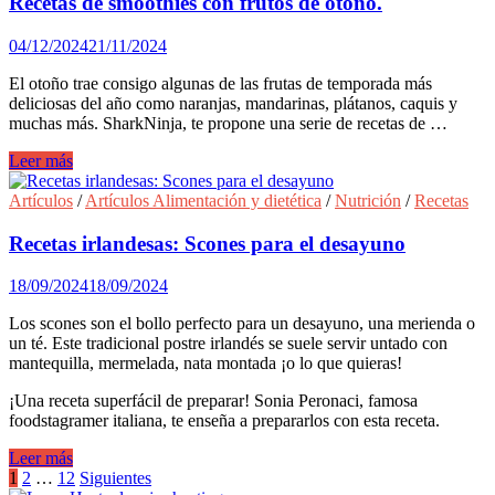
Recetas de smoothies con frutos de otoño.
rápido
con
04/12/2024
21/11/2024
Ninja.
El otoño trae consigo algunas de las frutas de temporada más
deliciosas del año como naranjas, mandarinas, plátanos, caquis y
muchas más. SharkNinja, te propone una serie de recetas de …
Recetas
Leer más
de
smoothies
Artículos
/
Artículos Alimentación y dietética
/
Nutrición
/
Recetas
con
frutos
Recetas irlandesas: Scones para el desayuno
de
otoño.
18/09/2024
18/09/2024
Los scones son el bollo perfecto para un desayuno, una merienda o
un té. Este tradicional postre irlandés se suele servir untado con
mantequilla, mermelada, nata montada ¡o lo que quieras!
¡Una receta superfácil de preparar! Sonia Peronaci, famosa
foodstagramer italiana, te enseña a prepararlos con esta receta.
Recetas
Leer más
irlandesas:
Paginación
1
2
…
12
Siguientes