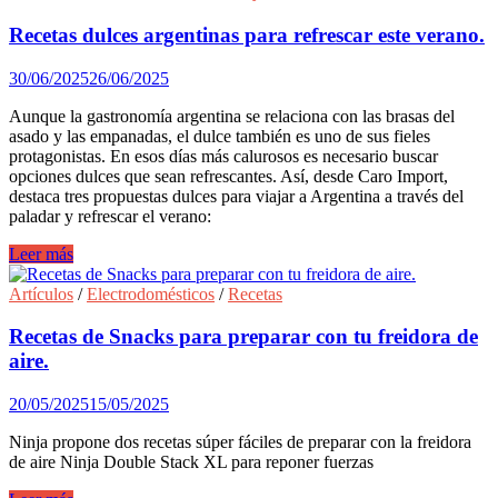
con
‘Champiñones
Recetas dulces argentinas para refrescar este verano.
y
setas
30/06/2025
26/06/2025
europeas’
Aunque la gastronomía argentina se relaciona con las brasas del
asado y las empanadas, el dulce también es uno de sus fieles
protagonistas. En esos días más calurosos es necesario buscar
opciones dulces que sean refrescantes. Así, desde Caro Import,
destaca tres propuestas dulces para viajar a Argentina a través del
paladar y refrescar el verano:
Recetas
Leer más
dulces
argentinas
Artículos
/
Electrodomésticos
/
Recetas
para
refrescar
Recetas de Snacks para preparar con tu freidora de
este
aire.
verano.
20/05/2025
15/05/2025
Ninja propone dos recetas súper fáciles de preparar con la freidora
de aire Ninja Double Stack XL para reponer fuerzas