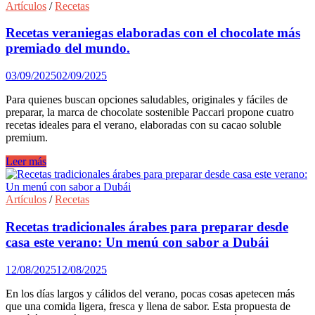
sin
Artículos
/
Recetas
lactosa
para
Recetas veraniegas elaboradas con el chocolate más
celebrar
premiado del mundo.
Halloween
03/09/2025
02/09/2025
Para quienes buscan opciones saludables, originales y fáciles de
preparar, la marca de chocolate sostenible Paccari propone cuatro
recetas ideales para el verano, elaboradas con su cacao soluble
premium.
Recetas
Leer más
veraniegas
elaboradas
con
Artículos
/
Recetas
el
chocolate
Recetas tradicionales árabes para preparar desde
más
casa este verano: Un menú con sabor a Dubái
premiado
del
12/08/2025
12/08/2025
mundo.
En los días largos y cálidos del verano, pocas cosas apetecen más
que una comida ligera, fresca y llena de sabor. Esta propuesta de