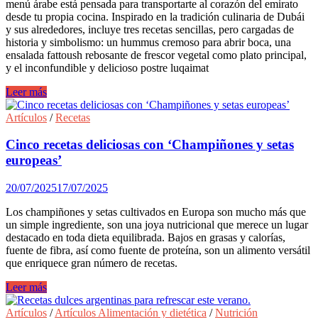
menú árabe está pensada para transportarte al corazón del emirato
desde tu propia cocina. Inspirado en la tradición culinaria de Dubái
y sus alrededores, incluye tres recetas sencillas, pero cargadas de
historia y simbolismo: un hummus cremoso para abrir boca, una
ensalada fattoush rebosante de frescor vegetal como plato principal,
y el inconfundible y delicioso postre luqaimat
Recetas
Leer más
tradicionales
árabes
Artículos
/
Recetas
para
preparar
Cinco recetas deliciosas con ‘Champiñones y setas
desde
europeas’
casa
este
20/07/2025
17/07/2025
verano:
Un
Los champiñones y setas cultivados en Europa son mucho más que
menú
un simple ingrediente, son una joya nutricional que merece un lugar
con
destacado en toda dieta equilibrada. Bajos en grasas y calorías,
sabor
fuente de fibra, así como fuente de proteína, son un alimento versátil
a
que enriquece gran número de recetas.
Dubái
Cinco
Leer más
recetas
deliciosas
Artículos
/
Artículos Alimentación y dietética
/
Nutrición