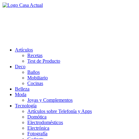
Saltar
al
casa actual
contenido
En Casaactual.com encontrarás, ideas, consejos y novedades de
decoración, bricolaje, belleza entre otras, para disfrutar de la viada y
de tu casa.
Artículos
Recetas
Test de Producto
Deco
Baños
Mobiliario
Cocinas
Belleza
Moda
Joyas y Complementos
Tecnología
Artículos sobre Telefonía y Apps
Domótica
Electrodomésticos
Electrónica
Fotografía