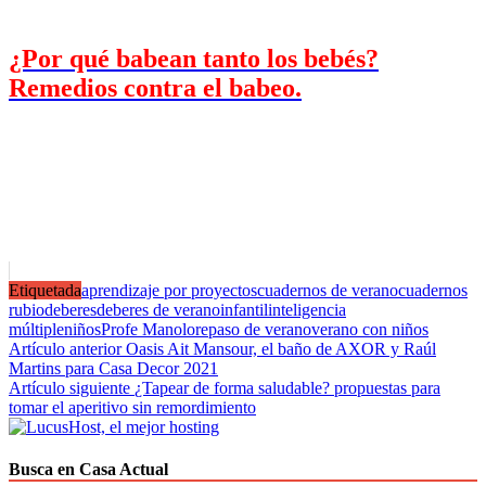
¿Por qué babean tanto los bebés?
Remedios contra el babeo.
Etiquetada
aprendizaje por proyectos
cuadernos de verano
cuadernos
rubio
deberes
deberes de verano
infantil
inteligencia
múltiple
niños
Profe Manolo
repaso de verano
verano con niños
Navegación
Artículo anterior
Oasis Ait Mansour, el baño de AXOR y Raúl
Martins para Casa Decor 2021
de
Artículo siguiente
¿Tapear de forma saludable? propuestas para
entradas
tomar el aperitivo sin remordimiento
Busca en Casa Actual