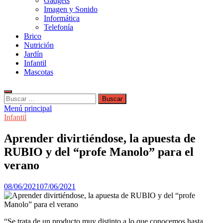
Gadgets
Imagen y Sonido
Informática
Telefonía
Brico
Nutrición
Jardín
Infantil
Mascotas
Buscar:
Menú principal
Infantil
Aprender divirtiéndose, la apuesta de
RUBIO y del “profe Manolo” para el
verano
08/06/2021
07/06/2021
“Se trata de un producto muy distinto a lo que conocemos hasta