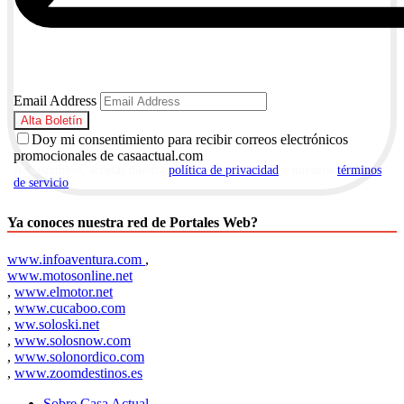
Email Address
Doy mi consentimiento para recibir correos electrónicos
promocionales de casaactual.com
Al suscribirte, aceptas nuestra
política de privacidad
y nuestros
términos
de servicio
.
Ya conoces nuestra red de Portales Web?
www.infoaventura.com
,
www.motosonline.net
,
www.elmotor.net
,
www.cucaboo.com
,
ww.soloski.net
,
www.solosnow.com
,
www.solonordico.com
,
www.zoomdestinos.es
Sobre Casa Actual