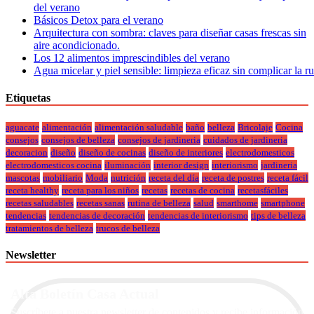
del verano
Básicos Detox para el verano
Arquitectura con sombra: claves para diseñar casas frescas sin
aire acondicionado.
Los 12 alimentos imprescindibles del verano
Agua micelar y piel sensible: limpieza eficaz sin complicar la r
Etiquetas
aguacate
alimentación
alimentación saludable
baño
belleza
Bricolaje
Cocina
consejos
consejos de belleza
consejos de jardineria
cuidados de jardineria
decoracion
diseño
diseño de cocinas
diseño de interiores
electrodomesticos
electrodomesticos cocina
iluminación
interior design
interiorismo
jardineria
mascotas
mobiliario
Moda
nutrición
receta del día
receta de postres
receta fácil
receta healthy
receta para los niños
recetas
recetas de cocina
recetasfáciles
recetas saludables
recetas sanas
rutina de belleza
salud
smarthome
smartphone
tendencias
tendencias de decoración
tendencias de interiorismo
tips de belleza
tratamientos de belleza
trucos de belleza
Newsletter
Alta Boletín Casa Actual
Suscríbete a nuestra newsletter de contenidos y recibe información