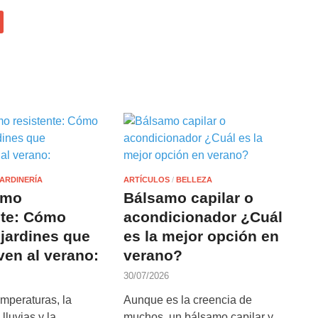
ARDINERÍA
ARTÍCULOS
/
BELLEZA
smo
Bálsamo capilar o
nte: Cómo
acondicionador ¿Cuál
 jardines que
es la mejor opción en
ven al verano:
verano?
30/07/2026
emperaturas, la
Aunque es la creencia de
lluvias y la
muchos, un bálsamo capilar y