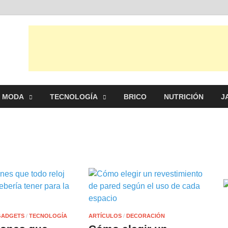
al
s, ideas, consejos y novedades de decoración, bricolaje, belleza entre
MODA
TECNOLOGÍA
BRICO
NUTRICIÓN
J
GADGETS
/
TECNOLOGÍA
ARTÍCULOS
/
DECORACIÓN