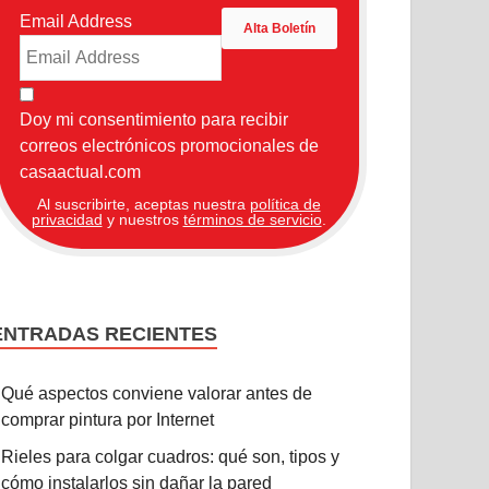
Email Address
Doy mi consentimiento para recibir
correos electrónicos promocionales de
casaactual.com
Al suscribirte, aceptas nuestra
política de
privacidad
y nuestros
términos de servicio
.
ENTRADAS RECIENTES
Qué aspectos conviene valorar antes de
comprar pintura por Internet
Rieles para colgar cuadros: qué son, tipos y
cómo instalarlos sin dañar la pared