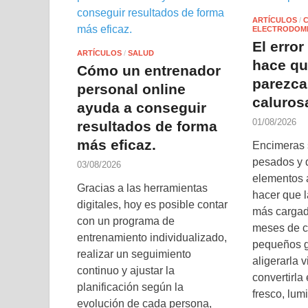
ARTÍCULOS
/
ELECTRODOM
El erro
ARTÍCULOS
/
SALUD
hace qu
Cómo un entrenador
parezc
personal online
caluros
ayuda a conseguir
01/08/2026
resultados de forma
más eficaz.
Encimeras 
pesados y
03/08/2026
elementos 
Gracias a las herramientas
hacer que l
digitales, hoy es posible contar
más cargad
con un programa de
meses de c
entrenamiento individualizado,
pequeños g
realizar un seguimiento
aligerarla 
continuo y ajustar la
convertirla
planificación según la
fresco, lum
evolución de cada persona,