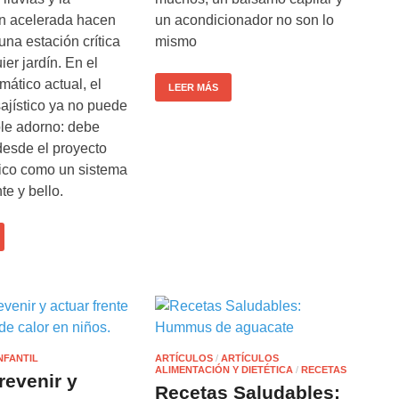
n acelerada hacen
un acondicionador no son lo
una estación crítica
mismo
ier jardín. En el
mático actual, el
LEER MÁS
ajístico ya no puede
ple adorno: debe
desde el proyecto
nico como un sistema
nte y bello.
NFANTIL
ARTÍCULOS
/
ARTÍCULOS
ALIMENTACIÓN Y DIETÉTICA
/
RECETAS
evenir y
Recetas Saludables: