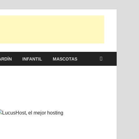
 otras, para disfrutar de la viada y de tu casa.
ARDÍN
INFANTIL
MASCOTAS