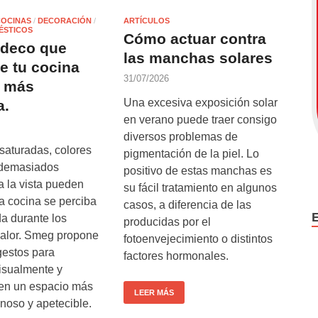
COCINAS
/
DECORACIÓN
/
ARTÍCULOS
ÉSTICOS
Cómo actuar contra
r deco que
las manchas solares
e tu cocina
31/07/2026
a más
Una excesiva exposición solar
a.
en verano puede traer consigo
diversos problemas de
saturadas, colores
pigmentación de la piel. Lo
 demasiados
positivo de estas manchas es
a la vista pueden
su fácil tratamiento en algunos
a cocina se perciba
casos, a diferencia de las
a durante los
producidas por el
alor. Smeg propone
fotoenvejecimiento o distintos
estos para
factores hormonales.
visualmente y
 en un espacio más
LEER MÁS
inoso y apetecible.