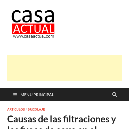
casa actual
En Casaactual.com encontrarás,
ideas, consejos y novedades de
decoración, bricolaje, belleza entre
otras, para disfrutar de la viada y de
tu casa.
MENÚ PRINCIPAL
ARTÍCULOS
/
BRICOLAJE
Causas de las filtraciones y