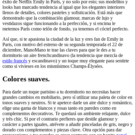
éxito de Netflix Emily in Paris, y no solo por esto; sus modelitos y
looks han marcado tendencia al igual que los elegantes interiores
llenos de detalles, colores pasteles y sofisticación. Está más que
demostrado que la combinación glamour, marcas de lujo y
vestidazos sigue funcionando a la perfección, y si encima le
metemos París como telón de fondo, ya tenemos el cóctel perfecto.
Así que, si te apasiona la ciudad de la luz y eres fan de Emily in
Paris, con motivo del estreno de su segunda temporada el 22 de
diciembre, ManoMano te trae las claves para que le des a tu
dormitorio un aire frenchcandinavo (la tendencia que mezcla de
estilo francés
y escandinavo) y un toque muy elegante para sentirte
como si vivieses en los mismísimos Champs-Élysées.
Colores suaves.
Para darle un toque parisino a tu dormitorio no necesitas hacer
grandes cambios en mobiliario, pero sí utilizar una paleta de color en
tonos suaves y neutros. Si te apetece darle un aire dulce y romántico,
elige una gama de blancos y rosas tanto en paredes como en
complementos decorativos. Te quedará un ambiente relajante, dulce
y très chic. Si por el contrario prefieres que destile glamour y
carácter a partes iguales, atrévete a añadir pinceladas de gris, negro y
dorado con complementos y piezas clave. Otra opción para dar