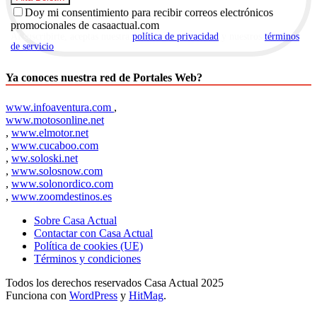
Doy mi consentimiento para recibir correos electrónicos
promocionales de casaactual.com
Al suscribirte, aceptas nuestra
política de privacidad
y nuestros
términos
de servicio
.
Ya conoces nuestra red de Portales Web?
www.infoaventura.com
,
www.motosonline.net
,
www.elmotor.net
,
www.cucaboo.com
,
ww.soloski.net
,
www.solosnow.com
,
www.solonordico.com
,
www.zoomdestinos.es
Sobre Casa Actual
Contactar con Casa Actual
Política de cookies (UE)
Términos y condiciones
Todos los derechos reservados Casa Actual 2025
Funciona con
WordPress
y
HitMag
.