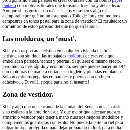
protagonismo a tus paredes es crear contraste con un bonito
papel
pintado
con motivos florales que transmita frescura y delicadeza.
Aunque si tus gustos son más clásicos y prefieres algo más
atemporal, ¿por qué no un estampado Toile de Jouy con motivos
campestres en tonos pastel para la zona de vestidor? El resultado: un
dormitorio de estilo parisino del que no querrás salir.
Las molduras, un ‘must’.
Si hay un rasgo característico en cualquier vivienda histórica
parisina son sin duda las trabajadas
molduras
de escayola que
embellecen paredes, techos y puertas. Si quieres el mismo efecto,
pero mucho más rápido y económico, siempre puedes hacer un DIY
con molduras de madera cortadas en inglete y pintadas en blanco.
Solo necesitarás pegarlas en paredes y puertas con un buen
adhesivo… Et voilá, ¡toque parisino al instante!
Zona de vestidor.
Si hay algo que nos encanta de la ciudad del Sena, son las parisinas
y su estilazo a la hora de vestir. Y qué mejor que adecuar nuestro
armario o vestidor para tener a mano nuestros mejores modelitos y
complementos guardados con estilo. No puede faltarte un riel para
colgar tu ropa preferida o para dejar preparado tu look para el día