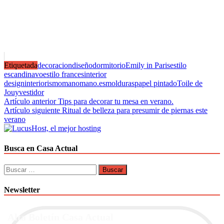
Etiquetada
decoracion
diseño
dormitorio
Emily in Paris
estilo
escandinavo
estilo frances
interior
design
interiorismo
manomano.es
molduras
papel pintado
Toile de
Jouy
vestidor
Navegación
Artículo anterior
Tips para decorar tu mesa en verano.
Artículo siguiente
Ritual de belleza para presumir de piernas este
de
verano
entradas
Busca en Casa Actual
Buscar:
Newsletter
Alta Boletín Casa Actual