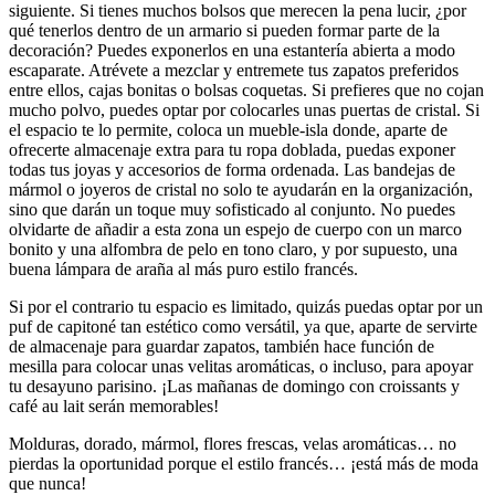
siguiente. Si tienes muchos bolsos que merecen la pena lucir, ¿por
qué tenerlos dentro de un armario si pueden formar parte de la
decoración? Puedes exponerlos en una estantería abierta a modo
escaparate. Atrévete a mezclar y entremete tus zapatos preferidos
entre ellos, cajas bonitas o bolsas coquetas. Si prefieres que no cojan
mucho polvo, puedes optar por colocarles unas puertas de cristal. Si
el espacio te lo permite, coloca un mueble-isla donde, aparte de
ofrecerte almacenaje extra para tu ropa doblada, puedas exponer
todas tus joyas y accesorios de forma ordenada. Las bandejas de
mármol o joyeros de cristal no solo te ayudarán en la organización,
sino que darán un toque muy sofisticado al conjunto. No puedes
olvidarte de añadir a esta zona un espejo de cuerpo con un marco
bonito y una alfombra de pelo en tono claro, y por supuesto, una
buena lámpara de araña al más puro estilo francés.
Si por el contrario tu espacio es limitado, quizás puedas optar por un
puf de capitoné tan estético como versátil, ya que, aparte de servirte
de almacenaje para guardar zapatos, también hace función de
mesilla para colocar unas velitas aromáticas, o incluso, para apoyar
tu desayuno parisino. ¡Las mañanas de domingo con croissants y
café au lait serán memorables!
Molduras, dorado, mármol, flores frescas, velas aromáticas… no
pierdas la oportunidad porque el estilo francés… ¡está más de moda
que nunca!