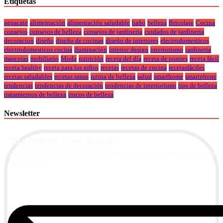
Etiquetas
aguacate
alimentación
alimentación saludable
baño
belleza
Bricolaje
Cocina
consejos
consejos de belleza
consejos de jardineria
cuidados de jardineria
decoracion
diseño
diseño de cocinas
diseño de interiores
electrodomesticos
electrodomesticos cocina
iluminación
interior design
interiorismo
jardineria
mascotas
mobiliario
Moda
nutrición
receta del día
receta de postres
receta fácil
receta healthy
receta para los niños
recetas
recetas de cocina
recetasfáciles
recetas saludables
recetas sanas
rutina de belleza
salud
smarthome
smartphone
tendencias
tendencias de decoración
tendencias de interiorismo
tips de belleza
tratamientos de belleza
trucos de belleza
Newsletter
Alta Boletín Casa Actual
Suscríbete a nuestra newsletter de contenidos y recibe información
actualizada.