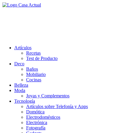
Saltar
al
casa actual
contenido
En Casaactual.com encontrarás, ideas, consejos y novedades de
decoración, bricolaje, belleza entre otras, para disfrutar de la viada y
de tu casa.
Artículos
Recetas
Test de Producto
Deco
Baños
Mobiliario
Cocinas
Belleza
Moda
Joyas y Complementos
Tecnología
Artículos sobre Telefonía y Apps
Domótica
Electrodomésticos
Electrónica
Fotografía