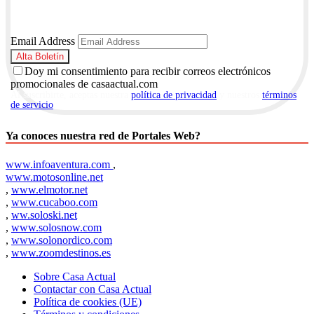
Email Address
Doy mi consentimiento para recibir correos electrónicos
promocionales de casaactual.com
Al suscribirte, aceptas nuestra
política de privacidad
y nuestros
términos
de servicio
.
Ya conoces nuestra red de Portales Web?
www.infoaventura.com
,
www.motosonline.net
,
www.elmotor.net
,
www.cucaboo.com
,
ww.soloski.net
,
www.solosnow.com
,
www.solonordico.com
,
www.zoomdestinos.es
Sobre Casa Actual
Contactar con Casa Actual
Política de cookies (UE)