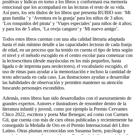
positivas y lúdicas en torno a los libros y conformará esa memoria
emocional que los acompañará en las lecturas el resto de su vida.
Así pues, los seis títulos de los libros que presenta RUBIO son: ‘Mi
gran familia ’ y ‘Aventura en la granja’ para los niños de 3 años;
‘Los ronquidos del pirata’ y ‘Viajes especiales’ para niños de 4 años;
y para los de 5 años, ‘La oveja canguro’ y ‘Mi nuevo amigo’.
Todos estos libros cuentan con una alta calidad literaria adaptada
hasta el más mínimo detalle a las capacidades lectoras de cada franja
de edad, en un proceso que ha tenido en cuenta el tipo de letra según
el nivel y el método escogido en el centro escolar para comenzar con
la lectoescritura (desde mayúsculas en los más pequeños, hasta
ligada o de imprenta para neolectores), el vocabulario escogido, el
uso de rimas para ayudar a la memorización e incluso la cantidad de
texto adecuada en cada caso. Las ilustraciones ayudan a desarrollar
las habilidades de observación y permiten mantener su atención
buscando personajes escondidos.
Además, estos libros han sido desarrollados con el asesoramiento de
grandes expertos. Autores e ilustradores de renombre dentro de la
literatura infantil y juvenil, como por ejemplo la Premio Cervantes
Chico 2022, escritora y poeta Mar Benegas; así como con Carmen
Gil, que cuenta con más de cien obras publicadas y recientemente ha
conseguido la Medalla de Oro en el Premio Internacional del Libro
Latino. Otras plumas reconocidas son Susanna Isern, psicóloga y