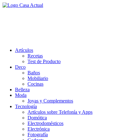
Saltar
al
casa actual
contenido
En Casaactual.com encontrarás, ideas, consejos y novedades de
decoración, bricolaje, belleza entre otras, para disfrutar de la viada y
de tu casa.
Artículos
Recetas
Test de Producto
Deco
Baños
Mobiliario
Cocinas
Belleza
Moda
Joyas y Complementos
Tecnología
Artículos sobre Telefonía y Apps
Domótica
Electrodomésticos
Electrónica
Fotografía