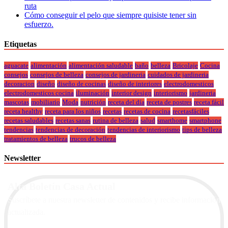
ruta
Cómo conseguir el pelo que siempre quisiste tener sin
esfuerzo.
Etiquetas
aguacate
alimentación
alimentación saludable
baño
belleza
Bricolaje
Cocina
consejos
consejos de belleza
consejos de jardineria
cuidados de jardineria
decoracion
diseño
diseño de cocinas
diseño de interiores
electrodomesticos
electrodomesticos cocina
iluminación
interior design
interiorismo
jardineria
mascotas
mobiliario
Moda
nutrición
receta del día
receta de postres
receta fácil
receta healthy
receta para los niños
recetas
recetas de cocina
recetasfáciles
recetas saludables
recetas sanas
rutina de belleza
salud
smarthome
smartphone
tendencias
tendencias de decoración
tendencias de interiorismo
tips de belleza
tratamientos de belleza
trucos de belleza
Newsletter
Alta Boletín Casa Actual
Suscríbete a nuestra newsletter de contenidos y recibe información
actualizada.