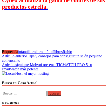
Cybex actualiza la gama de colores de sus
productos estrella.
Etiquetada
infantil
libro
libro infantil
libros
Rubio
Navegación
Artículo anterior
Tips y consejos para conseguir un salón pequeño
con encanto
de
Artículo siguiente
Mobvoi presenta TICWATCH PRO 5 su
entradas
smartwatch más potente.
Busca en Casa Actual
Buscar:
Newsletter