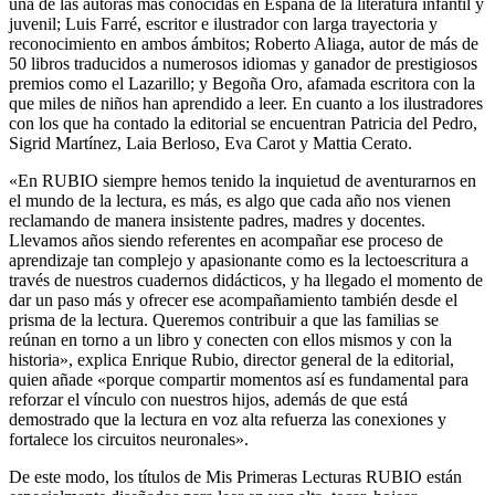
una de las autoras más conocidas en España de la literatura infantil y
juvenil; Luis Farré, escritor e ilustrador con larga trayectoria y
reconocimiento en ambos ámbitos; Roberto Aliaga, autor de más de
50 libros traducidos a numerosos idiomas y ganador de prestigiosos
premios como el Lazarillo; y Begoña Oro, afamada escritora con la
que miles de niños han aprendido a leer. En cuanto a los ilustradores
con los que ha contado la editorial se encuentran Patricia del Pedro,
Sigrid Martínez, Laia Berloso, Eva Carot y Mattia Cerato.
«En RUBIO siempre hemos tenido la inquietud de aventurarnos en
el mundo de la lectura, es más, es algo que cada año nos vienen
reclamando de manera insistente padres, madres y docentes.
Llevamos años siendo referentes en acompañar ese proceso de
aprendizaje tan complejo y apasionante como es la lectoescritura a
través de nuestros cuadernos didácticos, y ha llegado el momento de
dar un paso más y ofrecer ese acompañamiento también desde el
prisma de la lectura. Queremos contribuir a que las familias se
reúnan en torno a un libro y conecten con ellos mismos y con la
historia», explica Enrique Rubio, director general de la editorial,
quien añade «porque compartir momentos así es fundamental para
reforzar el vínculo con nuestros hijos, además de que está
demostrado que la lectura en voz alta refuerza las conexiones y
fortalece los circuitos neuronales».
De este modo, los títulos de Mis Primeras Lecturas RUBIO están