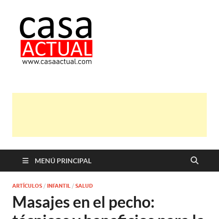
casa actual
En Casaactual.com encontrarás,
ideas, consejos y novedades de
decoración, bricolaje, belleza entre
otras, para disfrutar de la viada y de
tu casa.
MENÚ PRINCIPAL
ARTÍCULOS
/
INFANTIL
/
SALUD
Masajes en el pecho: