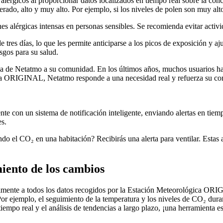
alérgicos al proporcionar datos localizados en tiempo real sobre la con
rado, alto y muy alto. Por ejemplo, si los niveles de polen son muy altos
es alérgicas intensas en personas sensibles. Se recomienda evitar activi
 tres días, lo que les permite anticiparse a los picos de exposición y a
esgos para su salud.
ha de Netatmo a su comunidad. En los últimos años, muchos usuarios han 
ica ORIGINAL, Netatmo responde a una necesidad real y refuerza su co
con un sistema de notificación inteligente, enviando alertas en tiempo
es.
o el CO₂ en una habitación? Recibirás una alerta para ventilar. Estas 
miento de los cambios
ilmente a todos los datos recogidos por la Estación Meteorológica OR
. Por ejemplo, el seguimiento de la temperatura y los niveles de CO₂ dur
empo real y el análisis de tendencias a largo plazo, ¡una herramienta e