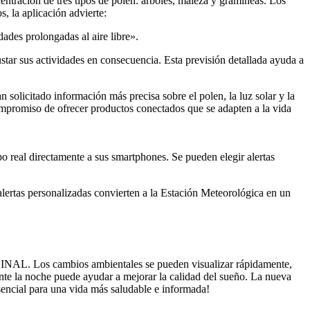
centración de tres tipos de polen: árboles, maleza y gramíneas. Los
, la aplicación advierte:
dades prolongadas al aire libre».
justar sus actividades en consecuencia. Esta previsión detallada ayuda a
solicitado información más precisa sobre el polen, la luz solar y la
mpromiso de ofrecer productos conectados que se adapten a la vida
 real directamente a sus smartphones. Se pueden elegir alertas
alertas personalizadas convierten a la Estación Meteorológica en un
IGINAL. Los cambios ambientales se pueden visualizar rápidamente,
ante la noche puede ayudar a mejorar la calidad del sueño. La nueva
sencial para una vida más saludable e informada!