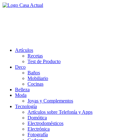
Saltar
al
casa actual
contenido
En Casaactual.com encontrarás, ideas, consejos y novedades de decoració
Artículos
Recetas
Test de Producto
Deco
Baños
Mobiliario
Cocinas
Belleza
Moda
Joyas y Complementos
Tecnología
Artículos sobre Telefonía y Apps
Domótica
Electrodomésticos
Electrónica
Fotografía