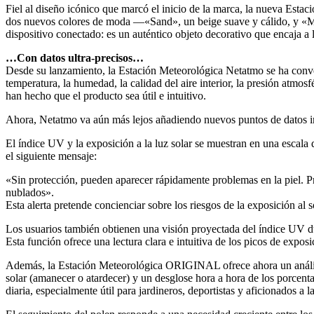
Fiel al diseño icónico que marcó el inicio de la marca, la nueva Es
dos nuevos colores de moda —«Sand», un beige suave y cálido, y «M
dispositivo conectado: es un auténtico objeto decorativo que encaja a l
…Con datos ultra-precisos…
Desde su lanzamiento, la Estación Meteorológica Netatmo se ha conver
temperatura, la humedad, la calidad del aire interior, la presión atmos
han hecho que el producto sea útil e intuitivo.
Ahora, Netatmo va aún más lejos añadiendo nuevos puntos de datos impo
El índice UV y la exposición a la luz solar se muestran en una escal
el siguiente mensaje:
«Sin protección, pueden aparecer rápidamente problemas en la piel. Pro
nublados».
Esta alerta pretende concienciar sobre los riesgos de la exposición al 
Los usuarios también obtienen una visión proyectada del índice UV duran
Esta función ofrece una lectura clara e intuitiva de los picos de exposic
Además, la Estación Meteorológica ORIGINAL ofrece ahora un análisis me
solar (amanecer o atardecer) y un desglose hora a hora de los porcenta
diaria, especialmente útil para jardineros, deportistas y aficionados a la