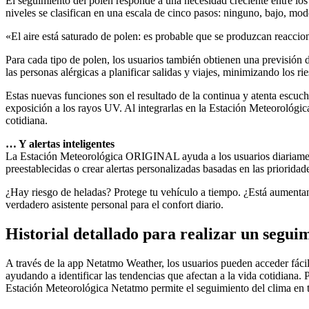
El seguimiento del polen responde a una necesidad creciente entre los 
niveles se clasifican en una escala de cinco pasos: ninguno, bajo, mode
«El aire está saturado de polen: es probable que se produzcan reaccion
Para cada tipo de polen, los usuarios también obtienen una previsión de
las personas alérgicas a planificar salidas y viajes, minimizando los ri
Estas nuevas funciones son el resultado de la continua y atenta escuc
exposición a los rayos UV. Al integrarlas en la Estación Meteorológ
cotidiana.
… Y alertas inteligentes
La Estación Meteorológica ORIGINAL ayuda a los usuarios diariamente 
preestablecidas o crear alertas personalizadas basadas en las prioridad
¿Hay riesgo de heladas? Protege tu vehículo a tiempo. ¿Está aumentand
verdadero asistente personal para el confort diario.
Historial detallado para realizar un segui
A través de la app Netatmo Weather, los usuarios pueden acceder fác
ayudando a identificar las tendencias que afectan a la vida cotidiana
Estación Meteorológica Netatmo permite el seguimiento del clima en ti