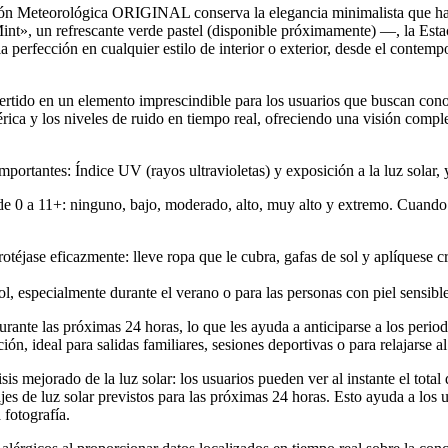
tación Meteorológica ORIGINAL conserva la elegancia minimalista que h
int», un refrescante verde pastel (disponible próximamente) —, la Es
a perfección en cualquier estilo de interior o exterior, desde el contemp
tido en un elemento imprescindible para los usuarios que buscan conoce
férica y los niveles de ruido en tiempo real, ofreciendo una visión compl
rtantes: Índice UV (rayos ultravioletas) y exposición a la luz solar, 
a de 0 a 11+: ninguno, bajo, moderado, alto, muy alto y extremo. Cuand
téjase eficazmente: lleve ropa que le cubra, gafas de sol y aplíquese c
sol, especialmente durante el verano o para las personas con piel sensible
te las próximas 24 horas, lo que les ayuda a anticiparse a los periodos 
ión, ideal para salidas familiares, sesiones deportivas o para relajarse al
jorado de la luz solar: los usuarios pueden ver al instante el total de
jes de luz solar previstos para las próximas 24 horas. Esto ayuda a los 
 fotografía.