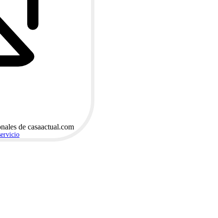
onales de casaactual.com
servicio
.