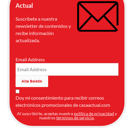
Actual
Suscríbete a nuestra
newsletter de contenidos y
recibe información
actualizada.
Email Address
Doy mi consentimiento para recibir correos
electrónicos promocionales de casaactual.com
Al suscribirte, aceptas nuestra
política de privacidad
y
nuestros
términos de servicio
.