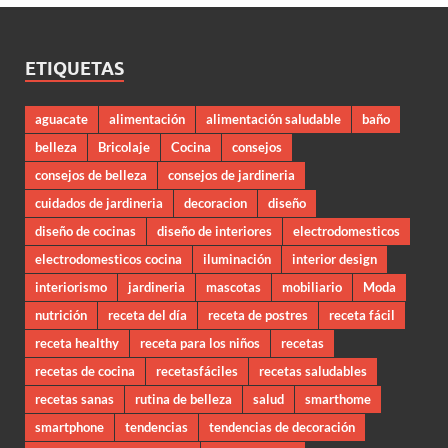
ETIQUETAS
aguacate
alimentación
alimentación saludable
baño
belleza
Bricolaje
Cocina
consejos
consejos de belleza
consejos de jardineria
cuidados de jardineria
decoracion
diseño
diseño de cocinas
diseño de interiores
electrodomesticos
electrodomesticos cocina
iluminación
interior design
interiorismo
jardineria
mascotas
mobiliario
Moda
nutrición
receta del día
receta de postres
receta fácil
receta healthy
receta para los niños
recetas
recetas de cocina
recetasfáciles
recetas saludables
recetas sanas
rutina de belleza
salud
smarthome
smartphone
tendencias
tendencias de decoración