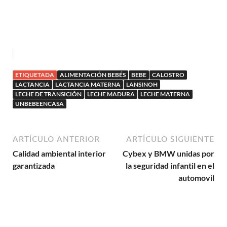
ETIQUETADA
ALIMENTACIÓN BEBÉS
BEBE
CALOSTRO
LACTANCIA
LACTANCIA MATERNA
LANSINOH
LECHE DE TRANSICIÓN
LECHE MADURA
LECHE MATERNA
UNBEBEENCASA
ARTÍCULO ANTERIOR
ARTÍCULO SIGUIENTE
Calidad ambiental interior
Cybex y BMW unidas por
garantizada
la seguridad infantil en el
automovil