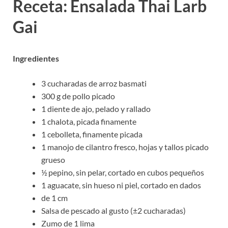
Receta: Ensalada Thai Larb
Gai
Ingredientes
3 cucharadas de arroz basmati
300 g de pollo picado
1 diente de ajo, pelado y rallado
1 chalota, picada finamente
1 cebolleta, finamente picada
1 manojo de cilantro fresco, hojas y tallos picado
grueso
½ pepino, sin pelar, cortado en cubos pequeños
1 aguacate, sin hueso ni piel, cortado en dados
de 1 cm
Salsa de pescado al gusto (±2 cucharadas)
Zumo de 1 lima