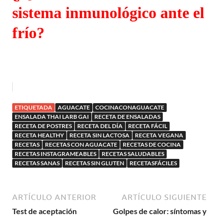
sistema inmunológico ante el
frío?
ETIQUETADA
AGUACATE
COCINACONAGUACATE
ENSALADA THAI LARB GAI
RECETA DE ENSALADAS
RECETA DE POSTRES
RECETA DEL DÍA
RECETA FÁCIL
RECETA HEALTHY
RECETA SIN LACTOSA
RECETA VEGANA
RECETAS
RECETAS CON AGUACATE
RECETAS DE COCINA
RECETAS INSTAGRAMEABLES
RECETAS SALUDABLES
RECETAS SANAS
RECETAS SIN GLUTEN
RECETASFÁCILES
ARTÍCULO ANTERIOR
ARTÍCULO SIGUIENTE
Test de aceptación
Golpes de calor: síntomas y