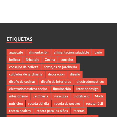
ETIQUETAS
aguacate
alimentación
alimentación saludable
baño
belleza
Bricolaje
Cocina
consejos
consejos de belleza
consejos de jardineria
cuidados de jardineria
decoracion
diseño
diseño de cocinas
diseño de interiores
electrodomesticos
electrodomesticos cocina
iluminación
interior design
interiorismo
jardineria
mascotas
mobiliario
Moda
nutrición
receta del día
receta de postres
receta fácil
receta healthy
receta para los niños
recetas