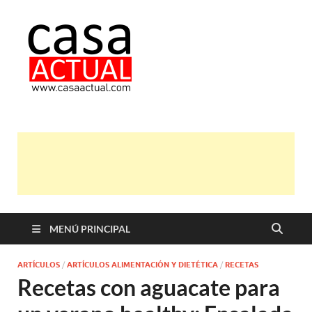
casa actual
En Casaactual.com encontrarás,
ideas, consejos y novedades de
decoración, bricolaje, belleza entre
otras, para disfrutar de la viada y de
tu casa.
MENÚ PRINCIPAL
ARTÍCULOS
/
ARTÍCULOS ALIMENTACIÓN Y DIETÉTICA
/
RECETAS
Recetas con aguacate para