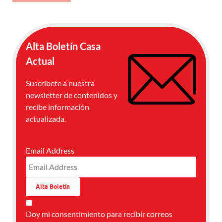
Alta Boletín Casa
Actual
Suscríbete a nuestra
newsletter de contenidos y
recibe información
actualizada.
Email Address
Doy mi consentimiento para recibir correos