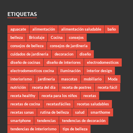
ETIQUETAS
aguacate
alimentación
alimentación saludable
baño
belleza
Bricolaje
Cocina
consejos
consejos de belleza
consejos de jardineria
cuidados de jardineria
decoracion
diseño
diseño de cocinas
diseño de interiores
electrodomesticos
electrodomesticos cocina
iluminación
interior design
interiorismo
jardineria
mascotas
mobiliario
Moda
nutrición
receta del día
receta de postres
receta fácil
receta healthy
receta para los niños
recetas
recetas de cocina
recetasfáciles
recetas saludables
recetas sanas
rutina de belleza
salud
smarthome
smartphone
tendencias
tendencias de decoración
tendencias de interiorismo
tips de belleza