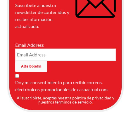
Suscríbete a nuestra
newsletter de contenidos y
recibe información
actualizada.
Email Address
Doy mi consentimiento para recibir correos
electrónicos promocionales de casaactual.com
Al suscribirte, aceptas nuestra
política de privacidad
y
nuestros
términos de servicio
.