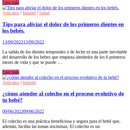
Tips
Leer más
para
evitar
Artículos
/
Infantil
/
Salud
el
dolor
Tips para aliviar el dolor de los primeros dientes en
de
los bebés.
espalda
durante
13/09/2022
13/09/2022
el
embarazo
La salida de los dientes temporales o de leche es una parte inevitable
y
del desarrollo de los bebes que empieza alrededor de los 6 primeros
la
meses de vida y que se puede …
lactancia.
Tips
Leer más
para
aliviar
Artículos
/
Infantil
el
dolor
¿cómo atender al colecho en el proceso evolutivo de
de
tu bebé?
los
primeros
09/06/2022
09/06/2022
dientes
en
El colecho es una práctica beneficiosa y segura para el bebé que,
los
además, facilita las tomas nocturnas. El colecho es un
bebés.