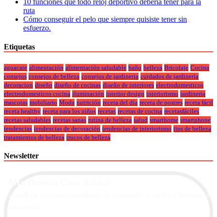
10 funciones que todo reloj deportivo debería tener para la
ruta
Cómo conseguir el pelo que siempre quisiste tener sin
esfuerzo.
Etiquetas
aguacate
alimentación
alimentación saludable
baño
belleza
Bricolaje
Cocina
consejos
consejos de belleza
consejos de jardineria
cuidados de jardineria
decoracion
diseño
diseño de cocinas
diseño de interiores
electrodomesticos
electrodomesticos cocina
iluminación
interior design
interiorismo
jardineria
mascotas
mobiliario
Moda
nutrición
receta del día
receta de postres
receta fácil
receta healthy
receta para los niños
recetas
recetas de cocina
recetasfáciles
recetas saludables
recetas sanas
rutina de belleza
salud
smarthome
smartphone
tendencias
tendencias de decoración
tendencias de interiorismo
tips de belleza
tratamientos de belleza
trucos de belleza
Newsletter
Alta Boletín Casa Actual
Suscríbete a nuestra newsletter de contenidos y recibe información
actualizada.