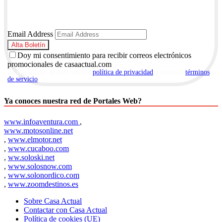
Email Address
Doy mi consentimiento para recibir correos electrónicos
promocionales de casaactual.com
Al suscribirte, aceptas nuestra
política de privacidad
y nuestros
términos
de servicio
.
Ya conoces nuestra red de Portales Web?
www.infoaventura.com
,
www.motosonline.net
,
www.elmotor.net
,
www.cucaboo.com
,
ww.soloski.net
,
www.solosnow.com
,
www.solonordico.com
,
www.zoomdestinos.es
Sobre Casa Actual
Contactar con Casa Actual
Política de cookies (UE)