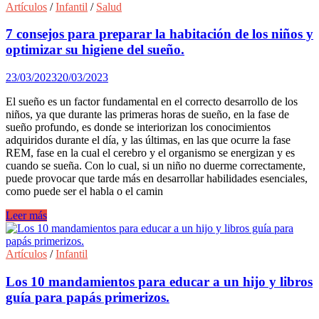
claves
Artículos
/
Infantil
/
Salud
para
una
7 consejos para preparar la habitación de los niños y
correcta
optimizar su higiene del sueño.
práctica
del
23/03/2023
20/03/2023
colecho.
El sueño es un factor fundamental en el correcto desarrollo de los
niños, ya que durante las primeras horas de sueño, en la fase de
sueño profundo, es donde se interiorizan los conocimientos
adquiridos durante el día, y las últimas, en las que ocurre la fase
REM, fase en la cual el cerebro y el organismo se energizan y es
cuando se sueña. Con lo cual, si un niño no duerme correctamente,
puede provocar que tarde más en desarrollar habilidades esenciales,
como puede ser el habla o el camin
7
Leer más
consejos
para
preparar
Artículos
/
Infantil
la
habitación
Los 10 mandamientos para educar a un hijo y libros
de
guía para papás primerizos.
los
niños