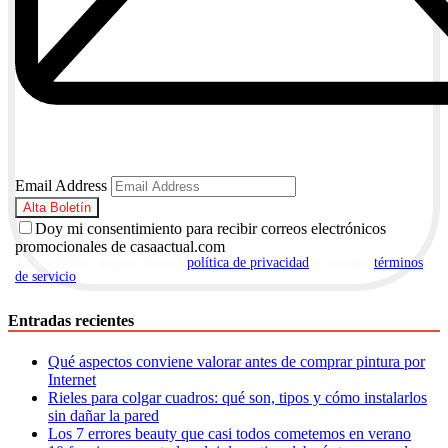
Email Address
Doy mi consentimiento para recibir correos electrónicos
promocionales de casaactual.com
Al suscribirte, aceptas nuestra
política de privacidad
y nuestros
términos
de servicio
.
Entradas recientes
Qué aspectos conviene valorar antes de comprar pintura por
Internet
Rieles para colgar cuadros: qué son, tipos y cómo instalarlos
sin dañar la pared
Los 7 errores beauty que casi todos cometemos en verano