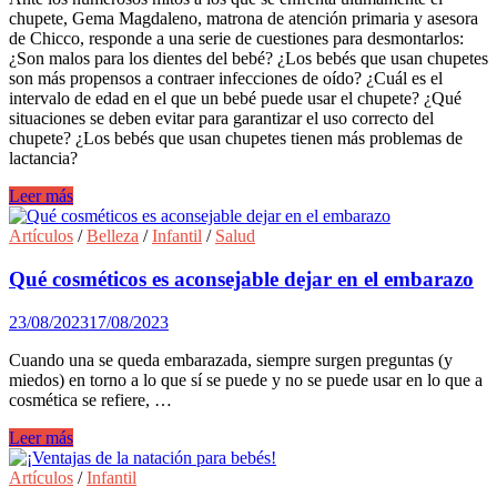
chupete, Gema Magdaleno, matrona de atención primaria y asesora
de Chicco, responde a una serie de cuestiones para desmontarlos:
¿Son malos para los dientes del bebé? ¿Los bebés que usan chupetes
son más propensos a contraer infecciones de oído? ¿Cuál es el
intervalo de edad en el que un bebé puede usar el chupete? ¿Qué
situaciones se deben evitar para garantizar el uso correcto del
chupete? ¿Los bebés que usan chupetes tienen más problemas de
lactancia?
Falsos
Leer más
mitos
del
Artículos
/
Belleza
/
Infantil
/
Salud
uso
del
Qué cosméticos es aconsejable dejar en el embarazo
chupete
en
23/08/2023
17/08/2023
bebés
Cuando una se queda embarazada, siempre surgen preguntas (y
miedos) en torno a lo que sí se puede y no se puede usar en lo que a
cosmética se refiere, …
Qué
Leer más
cosméticos
es
Artículos
/
Infantil
aconsejable