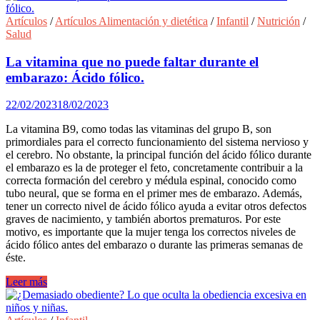
cuándo
podemos
Artículos
/
Artículos Alimentación y dietética
/
Infantil
/
Nutrición
/
hacer
Salud
un
masaje
La vitamina que no puede faltar durante el
a
embarazo: Ácido fólico.
nuestro
bebé?
22/02/2023
18/02/2023
La vitamina B9, como todas las vitaminas del grupo B, son
primordiales para el correcto funcionamiento del sistema nervioso y
el cerebro. No obstante, la principal función del ácido fólico durante
el embarazo es la de proteger el feto, concretamente contribuir a la
correcta formación del cerebro y médula espinal, conocido como
tubo neural, que se forma en el primer mes de embarazo. Además,
tener un correcto nivel de ácido fólico ayuda a evitar otros defectos
graves de nacimiento, y también abortos prematuros. Por este
motivo, es importante que la mujer tenga los correctos niveles de
ácido fólico antes del embarazo o durante las primeras semanas de
éste.
La
Leer más
vitamina
que
no