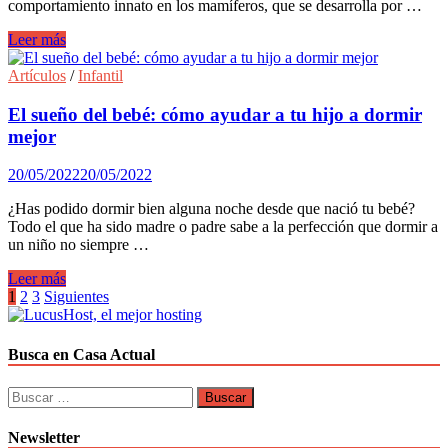
comportamiento innato en los mamíferos, que se desarrolla por …
¿cómo
Leer más
atender
al
Artículos
/
Infantil
colecho
en
El sueño del bebé: cómo ayudar a tu hijo a dormir
el
mejor
proceso
evolutivo
20/05/2022
20/05/2022
de
tu
¿Has podido dormir bien alguna noche desde que nació tu bebé?
bebé?
Todo el que ha sido madre o padre sabe a la perfección que dormir a
un niño no siempre …
El
Leer más
sueño
Paginación
1
2
3
Siguientes
del
de
bebé:
cómo
entradas
Busca en Casa Actual
ayudar
a
Buscar:
tu
hijo
Newsletter
a