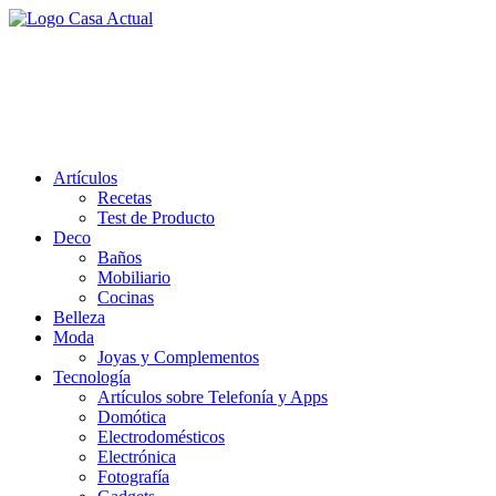
Saltar
al
casa actual
contenido
En Casaactual.com encontrarás, ideas, consejos y novedades de
decoración, bricolaje, belleza entre otras, para disfrutar de la viada y
de tu casa.
Artículos
Recetas
Test de Producto
Deco
Baños
Mobiliario
Cocinas
Belleza
Moda
Joyas y Complementos
Tecnología
Artículos sobre Telefonía y Apps
Domótica
Electrodomésticos
Electrónica
Fotografía