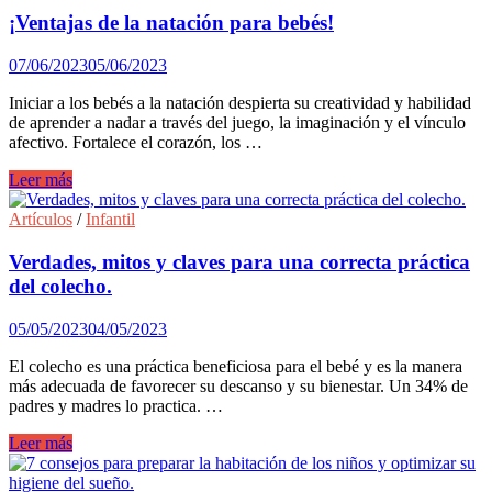
dejar
¡Ventajas de la natación para bebés!
en
el
07/06/2023
05/06/2023
embarazo
Iniciar a los bebés a la natación despierta su creatividad y habilidad
de aprender a nadar a través del juego, la imaginación y el vínculo
afectivo. Fortalece el corazón, los …
¡Ventajas
Leer más
de
la
Artículos
/
Infantil
natación
para
Verdades, mitos y claves para una correcta práctica
bebés!
del colecho.
05/05/2023
04/05/2023
El colecho es una práctica beneficiosa para el bebé y es la manera
más adecuada de favorecer su descanso y su bienestar. Un 34% de
padres y madres lo practica. …
Verdades,
Leer más
mitos
y