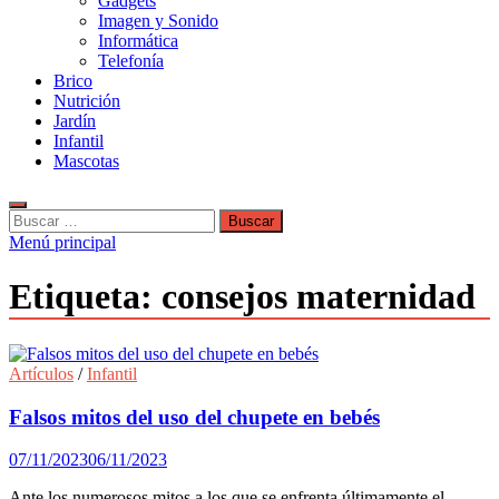
Gadgets
Imagen y Sonido
Informática
Telefonía
Brico
Nutrición
Jardín
Infantil
Mascotas
Buscar:
Menú principal
Etiqueta:
consejos maternidad
Artículos
/
Infantil
Falsos mitos del uso del chupete en bebés
07/11/2023
06/11/2023
Ante los numerosos mitos a los que se enfrenta últimamente el