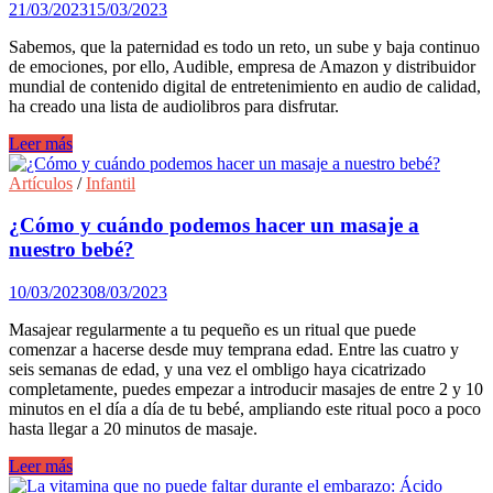
21/03/2023
15/03/2023
y
optimizar
Sabemos, que la paternidad es todo un reto, un sube y baja continuo
su
de emociones, por ello, Audible, empresa de Amazon y distribuidor
higiene
mundial de contenido digital de entretenimiento en audio de calidad,
del
ha creado una lista de audiolibros para disfrutar.
sueño.
Los
Leer más
10
mandamientos
Artículos
/
Infantil
para
educar
¿Cómo y cuándo podemos hacer un masaje a
a
nuestro bebé?
un
hijo
10/03/2023
08/03/2023
y
libros
Masajear regularmente a tu pequeño es un ritual que puede
guía
comenzar a hacerse desde muy temprana edad. Entre las cuatro y
para
seis semanas de edad, y una vez el ombligo haya cicatrizado
papás
completamente, puedes empezar a introducir masajes de entre 2 y 10
primerizos.
minutos en el día a día de tu bebé, ampliando este ritual poco a poco
hasta llegar a 20 minutos de masaje.
¿Cómo
Leer más
y