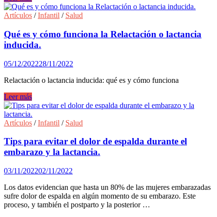
ejercicios
para
Artículos
/
Infantil
/
Salud
que
las
Qué es y cómo funciona la Relactación o lactancia
futuras
inducida.
mamás
hagan
05/12/2022
28/11/2022
en
casa
Relactación o lactancia inducida: qué es y cómo funciona
Qué
Leer más
es
y
cómo
Artículos
/
Infantil
/
Salud
funciona
la
Tips para evitar el dolor de espalda durante el
Relactación
embarazo y la lactancia.
o
lactancia
03/11/2022
02/11/2022
inducida.
Los datos evidencian que hasta un 80% de las mujeres embarazadas
sufre dolor de espalda en algún momento de su embarazo. Este
proceso, y también el postparto y la posterior …