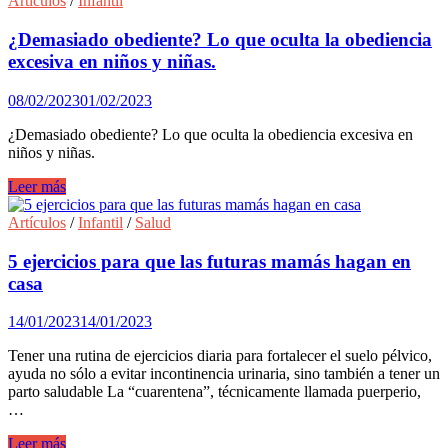
Artículos
/
Infantil
puede
faltar
¿Demasiado obediente? Lo que oculta la obediencia
durante
excesiva en niños y niñas.
el
embarazo:
08/02/2023
01/02/2023
Ácido
fólico.
¿Demasiado obediente? Lo que oculta la obediencia excesiva en
niños y niñas.
¿Demasiado
Leer más
obediente?
Lo
Artículos
/
Infantil
/
Salud
que
oculta
5 ejercicios para que las futuras mamás hagan en
la
casa
obediencia
excesiva
14/01/2023
14/01/2023
en
niños
Tener una rutina de ejercicios diaria para fortalecer el suelo pélvico,
y
ayuda no sólo a evitar incontinencia urinaria, sino también a tener un
niñas.
parto saludable La “cuarentena”, técnicamente llamada puerperio,
…
5
Leer más