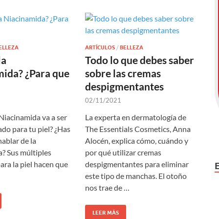
ELLEZA
ARTÍCULOS
/
BELLEZA
la
Todo lo que debes saber
mida? ¿Para que
sobre las cremas
despigmentantes
02/11/2021
 Niacinamida va a ser
La experta en dermatología de
ado para tu piel? ¿Has
The Essentials Cosmetics, Anna
ablar de la
Alocén, explica cómo, cuándo y
? Sus múltiples
por qué utilizar cremas
ara la piel hacen que
despigmentantes para eliminar
este tipo de manchas. El otoño
nos trae de …
LEER MÁS