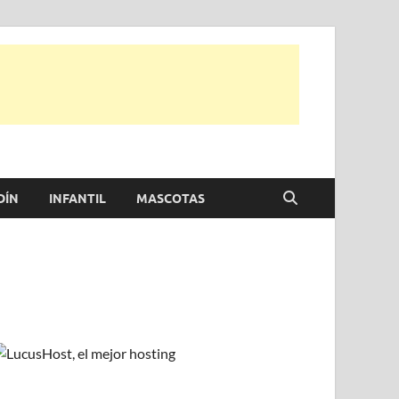
e otras, para disfrutar de la viada y de tu casa.
DÍN
INFANTIL
MASCOTAS