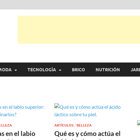
tual
trarás, ideas, consejos y novedades de decoración, bricolaje, belleza entr
MODA
TECNOLOGÍA
BRICO
NUTRICIÓN
JAR
ELLEZA
ARTÍCULOS
/
BELLEZA
 en el labio
Qué es y cómo actúa el