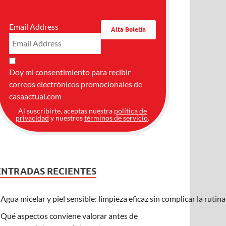
Email Address
Doy mi consentimiento para recibir
correos electrónicos promocionales de
casaactual.com
Al suscribirte, aceptas nuestra
política de
privacidad
y nuestros
términos de servicio
.
ENTRADAS RECIENTES
Agua micelar y piel sensible: limpieza eficaz sin complicar la rutin
Qué aspectos conviene valorar antes de