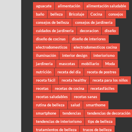
aguacate
alimentación
alimentación saludable
baño
belleza
Bricolaje
Cocina
consejos
consejos de belleza
consejos de jardineria
cuidados de jardineria
decoracion
diseño
diseño de cocinas
diseño de interiores
electrodomesticos
electrodomesticos cocina
iluminación
interior design
interiorismo
jardineria
mascotas
mobiliario
Moda
nutrición
receta del día
receta de postres
receta fácil
receta healthy
receta para los niños
recetas
recetas de cocina
recetasfáciles
recetas saludables
recetas sanas
rutina de belleza
salud
smarthome
smartphone
tendencias
tendencias de decoración
tendencias de interiorismo
tips de belleza
tratamientos de belleza
trucos de belleza