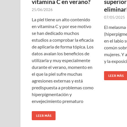
vitamina C en verano?
superio
eliminar
25/06/2026
07/05/2025
La piel tiene un alto contenido
en vitamina C y por ese motivo
El melasma 
se han dedicado muchos
(hiperpigm
estudios a comprobar la eficacia
en el labio 
de aplicarla de forma tópica. Los
común sobre
datos avalan los beneficios de
mujeres. Y
utilizarla y muy especialmente
y la exposic
durante el verano, momento en
el que la piel sufre muchas
LEER MÁS
agresiones externas y está
predispuesta a problemas como
hiperpigmentación y
envejecimiento prematuro
LEER MÁS