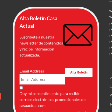
w
w
Alta Boletín Casa
,
Actual
,
,
Suscríbete a nuestra
,
newsletter de contenidos
,
y recibe información
,
actualizada.
Email Address
S
C
Doy mi consentimiento para recibir
P
correos electrónicos promocionales de
T
casaactual.com