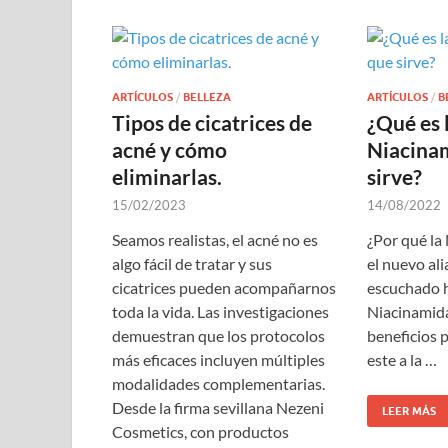
ARTÍCULOS
/
BELLEZA
ARTÍCULOS
/
B
Tipos de cicatrices de
¿Qué es 
acné y cómo
Niacina
eliminarlas.
sirve?
15/02/2023
14/08/2022
Seamos realistas, el acné no es
¿Por qué la
algo fácil de tratar y sus
el nuevo ali
cicatrices pueden acompañarnos
escuchado h
toda la vida. Las investigaciones
Niacinamida
demuestran que los protocolos
beneficios p
más eficaces incluyen múltiples
este a la …
modalidades complementarias.
Desde la firma sevillana Nezeni
LEER MÁS
Cosmetics, con productos