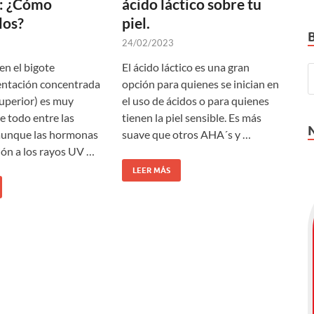
r: ¿Cómo
ácido láctico sobre tu
los?
piel.
24/02/2023
en el bigote
El ácido láctico es una gran
entación concentrada
opción para quienes se inician en
superior) es muy
el uso de ácidos o para quienes
 todo entre las
tienen la piel sensible. Es más
 aunque las hormonas
suave que otros AHA´s y …
ión a los rayos UV …
LEER MÁS