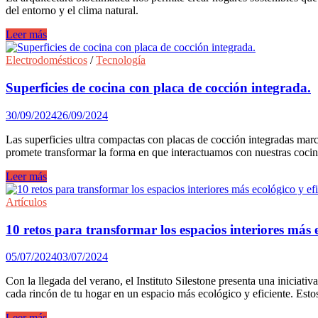
del entorno y el clima natural.
Arquitectura
Leer más
Bioclimática:
Diseño,
Electrodomésticos
/
Tecnología
Naturaleza
y
Superficies de cocina con placa de cocción integrada.
Ahorro
Energético
30/09/2024
26/09/2024
Las superficies ultra compactas con placas de cocción integradas marc
promete transformar la forma en que interactuamos con nuestras cocin
Superficies
Leer más
de
cocina
Artículos
con
placa
10 retos para transformar los espacios interiores más e
de
cocción
05/07/2024
03/07/2024
integrada.
Con la llegada del verano, el Instituto Silestone presenta una iniciat
cada rincón de tu hogar en un espacio más ecológico y eficiente. Estos
10
Leer más