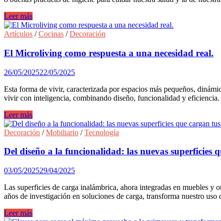
8
Leer más
consejos
de
Artículos
/
Cocinas
/
Decoración
higiene
en
El Microliving como respuesta a una necesidad real.
la
cocina
26/05/2025
22/05/2025
para
el
Esta forma de vivir, caracterizada por espacios más pequeños, dinámi
cuidado
vivir con inteligencia, combinando diseño, funcionalidad y eficiencia.
de
nuestra
El
Leer más
salud
Microliving
como
Decoración
/
Mobiliario
/
Tecnología
respuesta
a
Del diseño a la funcionalidad: las nuevas superficies q
una
necesidad
03/05/2025
29/04/2025
real.
Las superficies de carga inalámbrica, ahora integradas en muebles y o
años de investigación en soluciones de carga, transforma nuestro uso d
Del
Leer más