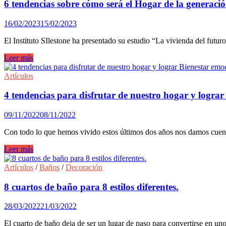
hogar
6 tendencias sobre cómo será el Hogar de la generaci
en
2024
16/02/2023
15/02/2023
El Instituto SIlestone ha presentado su estudio “La vivienda del fut
6
Leer más
tendencias
sobre
Artículos
cómo
será
4 tendencias para disfrutar de nuestro hogar y lograr
el
Hogar
09/11/2022
08/11/2022
de
la
Con todo lo que hemos vivido estos últimos dos años nos damos cuent
generación
Z
4
Leer más
tendencias
para
Artículos
/
Baños
/
Decoración
disfrutar
de
8 cuartos de baño para 8 estilos diferentes.
nuestro
hogar
28/03/2022
21/03/2022
y
lograr
El cuarto de baño deja de ser un lugar de paso para convertirse en u