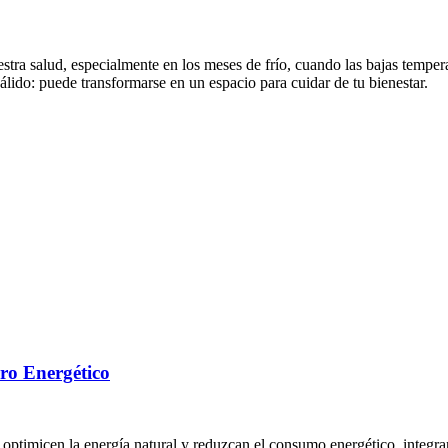
stra salud, especialmente en los meses de frío, cuando las bajas tempera
lido: puede transformarse en un espacio para cuidar de tu bienestar.
ro Energético
e optimicen la energía natural y reduzcan el consumo energético, integr