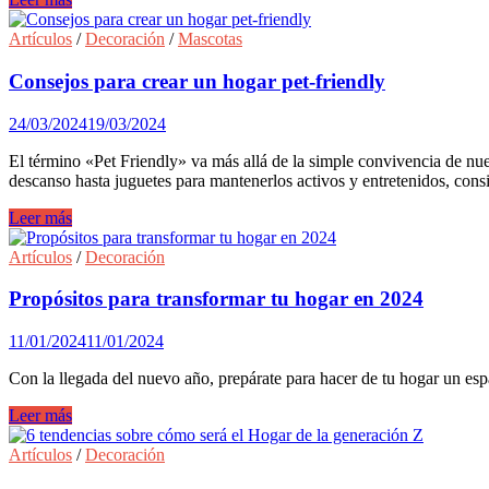
retos
para
Artículos
/
Decoración
/
Mascotas
transformar
los
Consejos para crear un hogar pet-friendly
espacios
interiores
24/03/2024
19/03/2024
más
ecológico
El término «Pet Friendly» va más allá de la simple convivencia de nu
y
descanso hasta juguetes para mantenerlos activos y entretenidos, con
eficiente.
Consejos
Leer más
para
crear
Artículos
/
Decoración
un
hogar
Propósitos para transformar tu hogar en 2024
pet-
friendly
11/01/2024
11/01/2024
Con la llegada del nuevo año, prepárate para hacer de tu hogar un esp
Propósitos
Leer más
para
transformar
Artículos
/
Decoración
tu