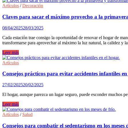
diseño
a
Artículos
/
Decoración
la
funcionalidad:
Claves para sacar el máximo provecho a la primavera y
las
nuevas
08/04/2025
28/03/2025
superficies
que
Cada estación trae consigo la oportunidad de renovar el hogar de maner
cargan
transformarse para aprovechar al máximo la luz natural, la calidez y 
tus
dispositivos.
Claves
Leer más
para
sacar
Artículos
el
máximo
Consejos prácticos para evitar accidentes infantiles en
provecho
a
27/02/2025
20/02/2025
la
primavera
El hogar, aunque parezca un lugar seguro, puede esconder muchos pelig
y
transformar
Consejos
Leer más
los
prácticos
espacios
para
Artículos
/
Salud
interiores.
evitar
accidentes
Consejos para combatir el sedentarismo en los meses d