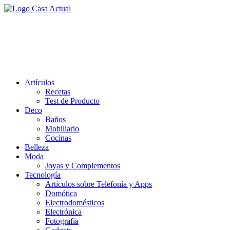
Saltar
al
casa actual
contenido
En Casaactual.com encontrarás, ideas, consejos y novedades de decoració
Artículos
Recetas
Test de Producto
Deco
Baños
Mobiliario
Cocinas
Belleza
Moda
Joyas y Complementos
Tecnología
Artículos sobre Telefonía y Apps
Domótica
Electrodomésticos
Electrónica
Fotografía