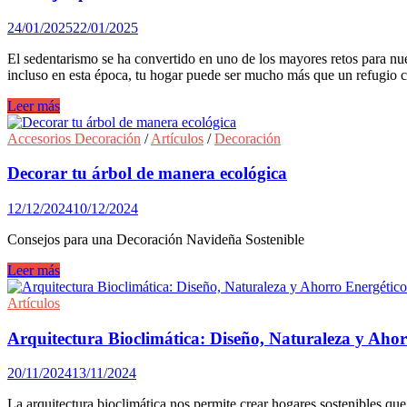
infantiles
en
24/01/2025
22/01/2025
el
hogar.
El sedentarismo se ha convertido en uno de los mayores retos para nue
incluso en esta época, tu hogar puede ser mucho más que un refugio cá
Consejos
Leer más
para
combatir
Accesorios Decoración
/
Artículos
/
Decoración
el
sedentarismo
Decorar tu árbol de manera ecológica
en
los
12/12/2024
10/12/2024
meses
de
Consejos para una Decoración Navideña Sostenible
frío.
Decorar
Leer más
tu
árbol
Artículos
de
manera
Arquitectura Bioclimática: Diseño, Naturaleza y Ahor
ecológica
20/11/2024
13/11/2024
La arquitectura bioclimática nos permite crear hogares sostenibles qu