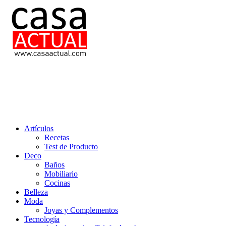
Saltar
al
contenido
casa actual
En Casaactual.com encontrarás, ideas, consejos y novedades de decoració
Artículos
Recetas
Test de Producto
Deco
Baños
Mobiliario
Cocinas
Belleza
Moda
Joyas y Complementos
Tecnología