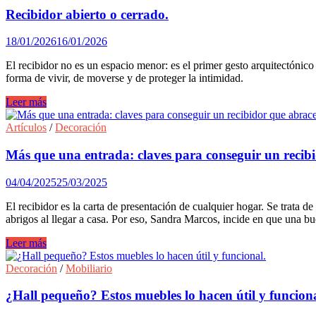
Recibidor abierto o cerrado.
18/01/2026
16/01/2026
El recibidor no es un espacio menor: es el primer gesto arquitectónico
forma de vivir, de moverse y de proteger la intimidad.
Recibidor
Leer más
abierto
o
Artículos
/
Decoración
cerrado.
Más que una entrada: claves para conseguir un recibid
04/04/2025
25/03/2025
El recibidor es la carta de presentación de cualquier hogar. Se trata 
abrigos al llegar a casa. Por eso, Sandra Marcos, incide en que una bu
Más
Leer más
que
una
Decoración
/
Mobiliario
entrada:
claves
¿Hall pequeño? Estos muebles lo hacen útil y funciona
para