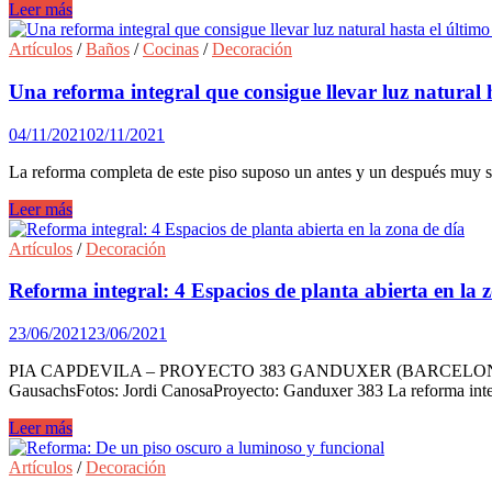
Un
Leer más
piso
de
Artículos
/
Baños
/
Cocinas
/
Decoración
estilo
clásico
Una reforma integral que consigue llevar luz natural h
y
muy
04/11/2021
02/11/2021
actual
diseñado
La reforma completa de este piso suposo un antes y un después muy si
por
Pia
Una
Leer más
Capdevila.
reforma
integral
Artículos
/
Decoración
que
consigue
Reforma integral: 4 Espacios de planta abierta en la 
llevar
luz
23/06/2021
23/06/2021
natural
hasta
PIA CAPDEVILA – PROYECTO 383 GANDUXER (BARCELONA) Estudio: P
el
GausachsFotos: Jordi CanosaProyecto: Ganduxer 383 La reforma inte
último
rincón.
Reforma
Leer más
integral:
4
Artículos
/
Decoración
Espacios