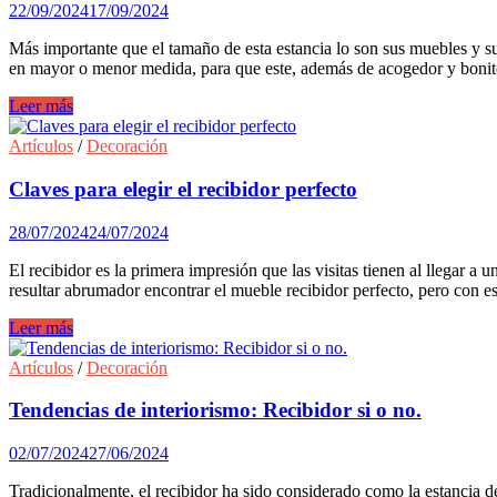
conseguir
22/09/2024
17/09/2024
un
recibidor
Más importante que el tamaño de esta estancia lo son sus muebles y su
que
en mayor o menor medida, para que este, además de acogedor y bonito
abrace
al
¿Hall
Leer más
llegar
pequeño?
a
Estos
Artículos
/
Decoración
casa.
muebles
lo
Claves para elegir el recibidor perfecto
hacen
útil
28/07/2024
24/07/2024
y
funcional.
El recibidor es la primera impresión que las visitas tienen al llegar a
resultar abrumador encontrar el mueble recibidor perfecto, pero con e
Claves
Leer más
para
elegir
Artículos
/
Decoración
el
recibidor
Tendencias de interiorismo: Recibidor si o no.
perfecto
02/07/2024
27/06/2024
Tradicionalmente, el recibidor ha sido considerado como la estancia de