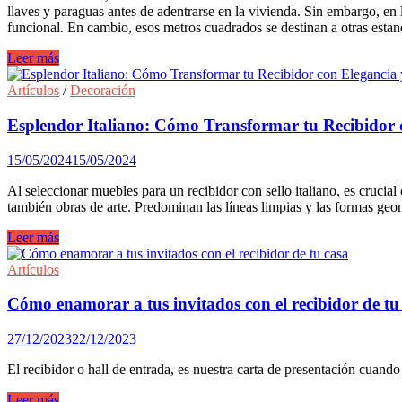
llaves y paraguas antes de adentrarse en la vivienda. Sin embargo, e
funcional. En cambio, esos metros cuadrados se destinan a otras estanc
Tendencias
Leer más
de
interiorismo:
Artículos
/
Decoración
Recibidor
si
Esplendor Italiano: Cómo Transformar tu Recibidor 
o
no.
15/05/2024
15/05/2024
Al seleccionar muebles para un recibidor con sello italiano, es cruci
también obras de arte. Predominan las líneas limpias y las formas geom
Esplendor
Leer más
Italiano:
Cómo
Artículos
Transformar
tu
Cómo enamorar a tus invitados con el recibidor de tu
Recibidor
con
27/12/2023
22/12/2023
Elegancia
y
El recibidor o hall de entrada, es nuestra carta de presentación cuando
Lujo
en
Cómo
Leer más