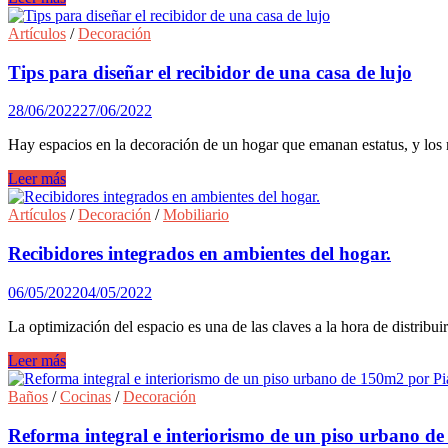
2024
enamorar
a
Artículos
/
Decoración
tus
invitados
Tips para diseñar el recibidor de una casa de lujo
con
el
28/06/2022
27/06/2022
recibidor
de
Hay espacios en la decoración de un hogar que emanan estatus, y los 
tu
casa
Tips
Leer más
para
diseñar
Artículos
/
Decoración
/
Mobiliario
el
recibidor
Recibidores integrados en ambientes del hogar.
de
una
06/05/2022
04/05/2022
casa
de
La optimización del espacio es una de las claves a la hora de distribui
lujo
Recibidores
Leer más
integrados
en
Baños
/
Cocinas
/
Decoración
ambientes
del
Reforma integral e interiorismo de un piso urbano d