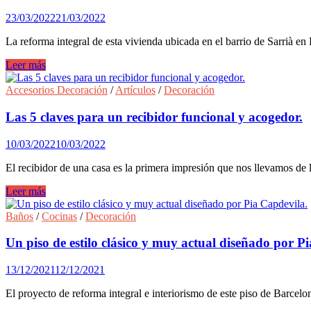
hogar.
23/03/2022
21/03/2022
La reforma integral de esta vivienda ubicada en el barrio de Sarrià en 
Reforma
Leer más
integral
e
Accesorios Decoración
/
Artículos
/
Decoración
interiorismo
de
Las 5 claves para un recibidor funcional y acogedor.
un
piso
10/03/2022
10/03/2022
urbano
de
El recibidor de una casa es la primera impresión que nos llevamos de
150m2
por
Las
Leer más
Pia
5
Capdevila.
claves
Baños
/
Cocinas
/
Decoración
para
un
Un piso de estilo clásico y muy actual diseñado por P
recibidor
funcional
13/12/2021
12/12/2021
y
acogedor.
El proyecto de reforma integral e interiorismo de este piso de Barcel