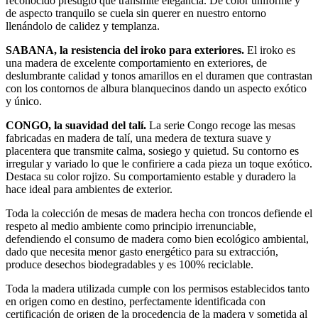
reconocido prestigio que transmite elegancia. De color uniforme y
de aspecto tranquilo se cuela sin querer en nuestro entorno
llenándolo de calidez y templanza.
SABANA, la resistencia del iroko para exteriores.
El iroko es
una madera de excelente comportamiento en exteriores, de
deslumbrante calidad y tonos amarillos en el duramen que contrastan
con los contornos de albura blanquecinos dando un aspecto exótico
y único.
CONGO, la suavidad del talí.
La serie Congo recoge las mesas
fabricadas en madera de talí, una medera de textura suave y
placentera que transmite calma, sosiego y quietud. Su contorno es
irregular y variado lo que le confiriere a cada pieza un toque exótico.
Destaca su color rojizo. Su comportamiento estable y duradero la
hace ideal para ambientes de exterior.
Toda la colección de mesas de madera hecha con troncos defiende el
respeto al medio ambiente como principio irrenunciable,
defendiendo el consumo de madera como bien ecológico ambiental,
dado que necesita menor gasto energético para su extracción,
produce desechos biodegradables y es 100% reciclable.
Toda la madera utilizada cumple con los permisos establecidos tanto
en origen como en destino, perfectamente identificada con
certificación de origen de la procedencia de la madera y sometida al