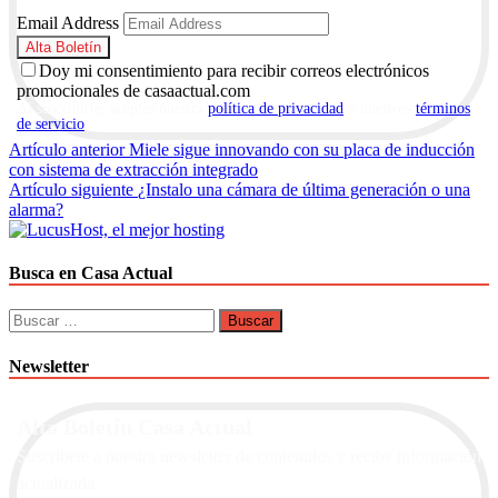
Email Address
Doy mi consentimiento para recibir correos electrónicos
promocionales de casaactual.com
Al suscribirte, aceptas nuestra
política de privacidad
y nuestros
términos
de servicio
.
Navegación
Artículo anterior
Miele sigue innovando con su placa de inducción
con sistema de extracción integrado
de
Artículo siguiente
¿Instalo una cámara de última generación o una
entradas
alarma?
Busca en Casa Actual
Buscar:
Newsletter
Alta Boletín Casa Actual
Suscríbete a nuestra newsletter de contenidos y recibe información
actualizada.