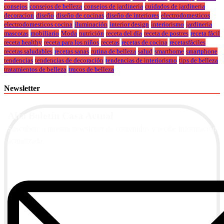
consejos
consejos de belleza
consejos de jardineria
cuidados de jardineria
decoracion
diseño
diseño de cocinas
diseño de interiores
electrodomesticos
electrodomesticos cocina
iluminación
interior design
interiorismo
jardineria
mascotas
mobiliario
Moda
nutrición
receta del día
receta de postres
receta fácil
receta healthy
receta para los niños
recetas
recetas de cocina
recetasfáciles
recetas saludables
recetas sanas
rutina de belleza
salud
smarthome
smartphone
tendencias
tendencias de decoración
tendencias de interiorismo
tips de belleza
tratamientos de belleza
trucos de belleza
Newsletter
Alta Boletín Casa Actual
Suscríbete a nuestra newsletter de contenidos y recibe información
actualizada.