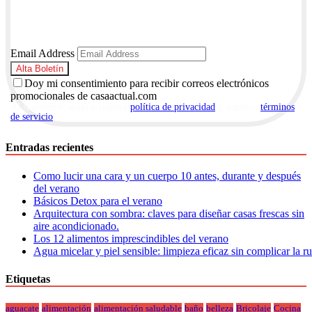
Email Address
Doy mi consentimiento para recibir correos electrónicos
promocionales de casaactual.com
Al suscribirte, aceptas nuestra
política de privacidad
y nuestros
términos
de servicio
.
Entradas recientes
Como lucir una cara y un cuerpo 10 antes, durante y después
del verano
Básicos Detox para el verano
Arquitectura con sombra: claves para diseñar casas frescas sin
aire acondicionado.
Los 12 alimentos imprescindibles del verano
Agua micelar y piel sensible: limpieza eficaz sin complicar la r
Etiquetas
aguacate
alimentación
alimentación saludable
baño
belleza
Bricolaje
Cocina