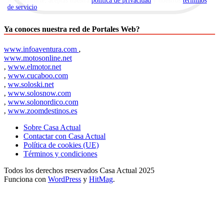
Al suscribirte, aceptas nuestra
política de privacidad
y nuestros
términos
de servicio
.
Ya conoces nuestra red de Portales Web?
www.infoaventura.com
,
www.motosonline.net
,
www.elmotor.net
,
www.cucaboo.com
,
ww.soloski.net
,
www.solosnow.com
,
www.solonordico.com
,
www.zoomdestinos.es
Sobre Casa Actual
Contactar con Casa Actual
Política de cookies (UE)
Términos y condiciones
Todos los derechos reservados Casa Actual 2025
Funciona con
WordPress
y
HitMag
.