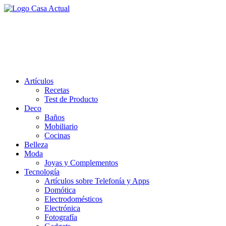
Saltar
al
casa actual
contenido
En Casaactual.com encontrarás, ideas, consejos y novedades de
decoración, bricolaje, belleza entre otras, para disfrutar de la viada y
de tu casa.
Artículos
Recetas
Test de Producto
Deco
Baños
Mobiliario
Cocinas
Belleza
Moda
Joyas y Complementos
Tecnología
Artículos sobre Telefonía y Apps
Domótica
Electrodomésticos
Electrónica
Fotografía