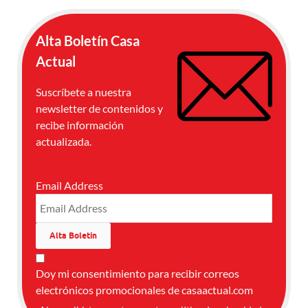
Alta Boletín Casa
Actual
Suscríbete a nuestra
newsletter de contenidos y
recibe información
actualizada.
Email Address
Doy mi consentimiento para recibir correos
electrónicos promocionales de casaactual.com