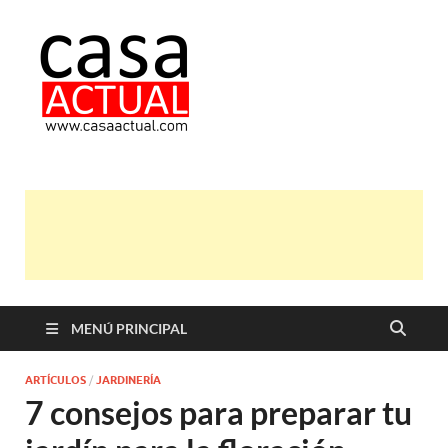
casa actual
En Casaactual.com encontrarás,
ideas, consejos y novedades de
decoración, bricolaje, belleza entre
otras, para disfrutar de la viada y de
tu casa.
MENÚ PRINCIPAL
ARTÍCULOS
/
JARDINERÍA
7 consejos para preparar tu