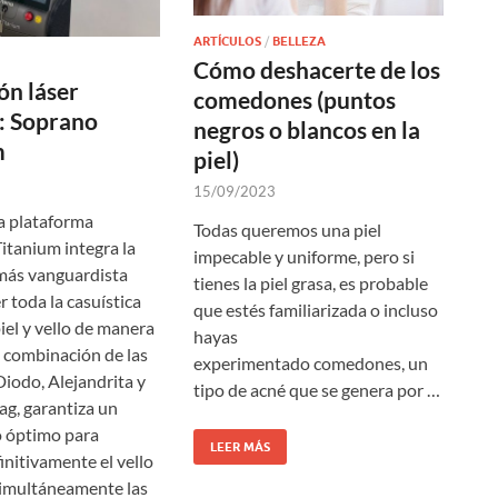
ARTÍCULOS
/
BELLEZA
Cómo deshacerte de los
ón láser
comedones (puntos
: Soprano
negros o blancos en la
m
piel)
15/09/2023
a plataforma
Todas queremos una piel
tanium integra la
impecable y uniforme, pero si
más vanguardista
tienes la piel grasa, es probable
 toda la casuística
que estés familiarizada o incluso
iel y vello de manera
hayas
a combinación de las
experimentado comedones, un
Diodo, Alejandrita y
tipo de acné que se genera por …
g, garantiza un
o óptimo para
LEER MÁS
initivamente el vello
simultáneamente las