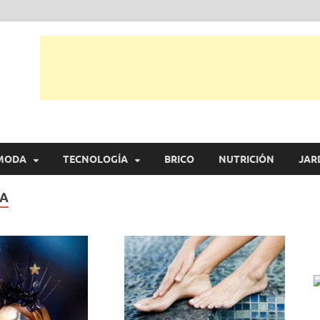
tual
trarás, ideas, consejos y novedades de decoración, bricolaje, belleza entr
MODA
TECNOLOGÍA
BRICO
NUTRICIÓN
JAR
ZA