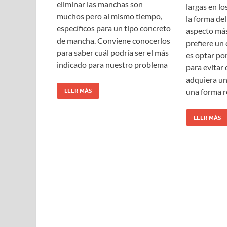
eliminar las manchas son
largas en lo
muchos pero al mismo tiempo,
la forma del
específicos para un tipo concreto
aspecto más 
de mancha. Conviene conocerlos
prefiere un 
para saber cuál podría ser el más
es optar po
indicado para nuestro problema
para evitar 
adquiera un
una forma 
LEER MÁS
LEER MÁS