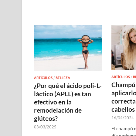
ARTÍCULOS
/
B
ARTÍCULOS
/
BELLEZA
Champú
¿Por qué el ácido poli-L-
aplicarl
láctico (APLL) es tan
correcta
efectivo en la
cabellos
remodelación de
glúteos?
16/04/2024
03/03/2025
El champú 
día podemos