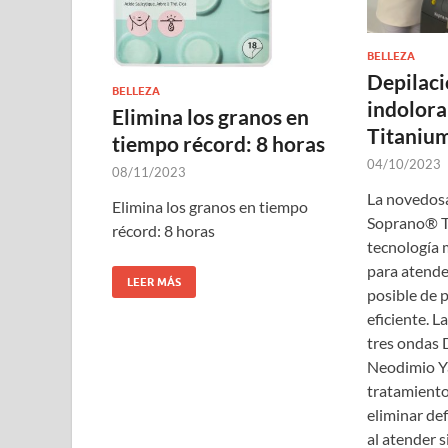
BELLEZA
Depilaci
BELLEZA
indolora
Elimina los granos en
Titaniu
tiempo récord: 8 horas
04/10/2023
08/11/2023
La novedos
Elimina los granos en tiempo
Soprano® Ti
récord: 8 horas
tecnología 
para atender
LEER MÁS
posible de p
eficiente. L
tres ondas 
Neodimio Ya
tratamient
eliminar def
al atender 