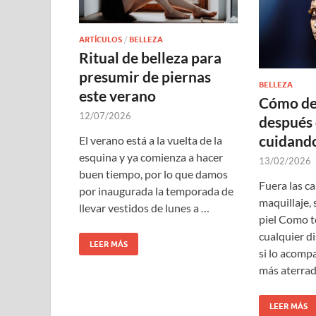
ARTÍCULOS
/
BELLEZA
Ritual de belleza para
presumir de piernas
BELLEZA
este verano
Cómo de
12/07/2026
después 
cuidando
El verano está a la vuelta de la
esquina y ya comienza a hacer
13/02/2026
buen tiempo, por lo que damos
Fuera las c
por inaugurada la temporada de
maquillaje, s
llevar vestidos de lunes a …
piel Como 
cualquier di
LEER MÁS
si lo acomp
más aterrad
LEER MÁS