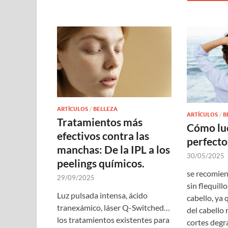
ARTÍCULOS
/
BELLEZA
ARTÍCULOS
/
B
Tratamientos más
Cómo luc
efectivos contra las
perfecto
manchas: De la IPL a los
30/05/2025
peelings químicos.
se recomien
29/09/2025
sin flequill
Luz pulsada intensa, ácido
cabello, ya 
tranexámico, láser Q-Switched…
del cabello 
los tratamientos existentes para
cortes degr