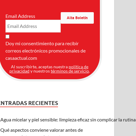
Email Address
Doy mi consentimiento para recibir
correos electrónicos promocionales de
casaactual.com
Al suscribirte, aceptas nuestra
política de
privacidad
y nuestros
términos de servicio
.
ENTRADAS RECIENTES
Agua micelar y piel sensible: limpieza eficaz sin complicar la rutin
Qué aspectos conviene valorar antes de