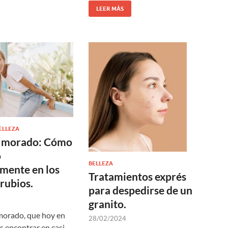
LEER MÁS
ELLEZA
 morado: Cómo
o
BELLEZA
mente en los
Tratamientos exprés
 rubios.
para despedirse de un
granito.
morado, que hoy en
28/02/2024
 encontrar en casi