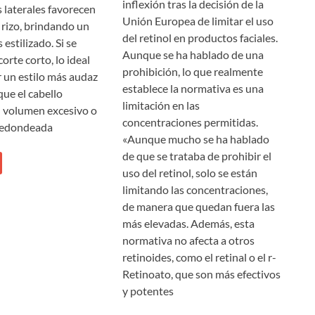
inflexión tras la decisión de la
s laterales favorecen
Unión Europea de limitar el uso
 rizo, brindando un
del retinol en productos faciales.
estilizado. Si se
Aunque se ha hablado de una
corte corto, lo ideal
prohibición, lo que realmente
r un estilo más audaz
establece la normativa es una
que el cabello
limitación en las
 volumen excesivo o
concentraciones permitidas.
redondeada
«Aunque mucho se ha hablado
de que se trataba de prohibir el
uso del retinol, solo se están
limitando las concentraciones,
de manera que quedan fuera las
más elevadas. Además, esta
normativa no afecta a otros
retinoides, como el retinal o el r-
Retinoato, que son más efectivos
y potentes