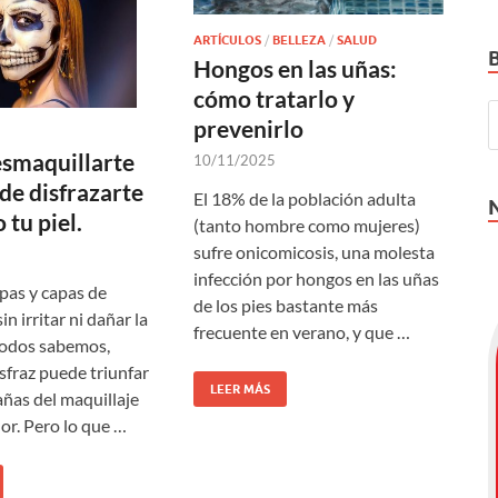
ARTÍCULOS
/
BELLEZA
/
SALUD
Hongos en las uñas:
cómo tratarlo y
prevenirlo
smaquillarte
10/11/2025
de disfrazarte
El 18% de la población adulta
 tu piel.
(tanto hombre como mujeres)
sufre onicomicosis, una molesta
infección por hongos en las uñas
apas y capas de
de los pies bastante más
in irritar ni dañar la
frecuente en verano, y que …
todos sabemos,
sfraz puede triunfar
LEER MÁS
añas del maquillaje
or. Pero lo que …