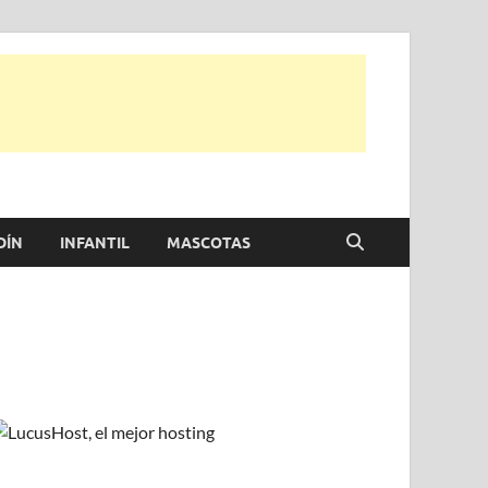
e otras, para disfrutar de la viada y de tu casa.
DÍN
INFANTIL
MASCOTAS