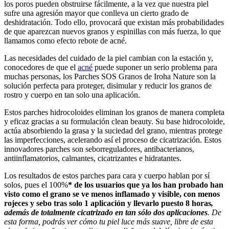
los poros pueden obstruirse fácilmente, a la vez que nuestra piel
sufre una agresión mayor que conlleva un cierto grado de
deshidratación. Todo ello, provocará que existan más probabilidades
de que aparezcan nuevos granos y espinillas con más fuerza, lo que
llamamos como efecto rebote de acné.
Las necesidades del cuidado de la piel cambian con la estación y,
conocedores de que el
acné
puede suponer un serio problema para
muchas personas, los Parches SOS Granos de Iroha Nature son la
solución perfecta para proteger, disimular y reducir los granos de
rostro y cuerpo en tan solo una aplicación.
Estos parches hidrocoloides eliminan los granos de manera completa
y eficaz gracias a su formulación clean beauty. Su base hidrocoloide,
actúa absorbiendo la grasa y la suciedad del grano, mientras protege
las imperfecciones, acelerando así el proceso de cicatrización. Estos
innovadores parches son seborreguladores, antibacterianos,
antiinflamatorios, calmantes, cicatrizantes e hidratantes.
Los resultados de estos parches para cara y cuerpo hablan por sí
solos, pues el 100%
* de los usuarios que ya los han probado han
visto como el grano se ve menos inflamado y visible, con menos
rojeces y sebo tras solo 1 aplicación y llevarlo puesto 8 horas
,
además de totalmente cicatrizado en tan sólo dos aplicaciones
. De
esta forma, podrás ver cómo tu piel luce más suave, libre de esta