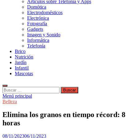
Artículos sobre Telefonía y Apps
Domótica
Electrodomésticos
Electrónica
Fotografía
Gadgets
Imagen y Sonido
Informática
Telefonía
Brico
Nutrición
Jardín
Infantil
Mascotas
Buscar:
Menú principal
Belleza
Elimina los granos en tiempo récord: 8
horas
08/11/2023
06/11/2023