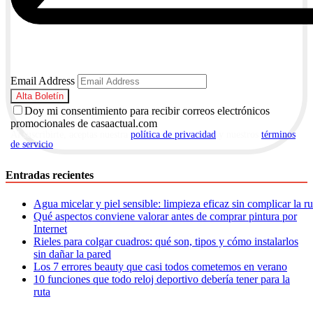
Email Address
Doy mi consentimiento para recibir correos electrónicos
promocionales de casaactual.com
Al suscribirte, aceptas nuestra
política de privacidad
y nuestros
términos
de servicio
.
Entradas recientes
Agua micelar y piel sensible: limpieza eficaz sin complicar la r
Qué aspectos conviene valorar antes de comprar pintura por
Internet
Rieles para colgar cuadros: qué son, tipos y cómo instalarlos
sin dañar la pared
Los 7 errores beauty que casi todos cometemos en verano
10 funciones que todo reloj deportivo debería tener para la
ruta