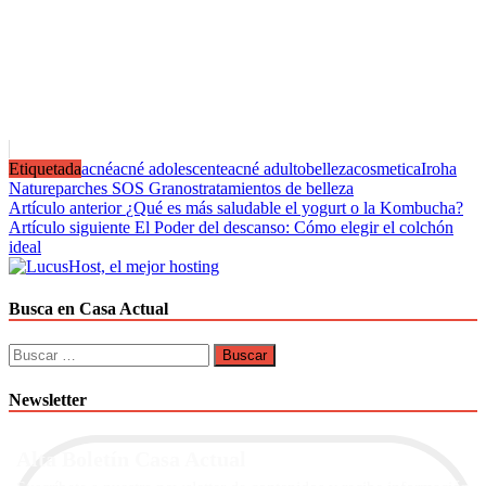
Etiquetada
acné
acné adolescente
acné adulto
belleza
cosmetica
Iroha
Nature
parches SOS Granos
tratamientos de belleza
Navegación
Artículo anterior
¿Qué es más saludable el yogurt o la Kombucha?
Artículo siguiente
El Poder del descanso: Cómo elegir el colchón
de
ideal
entradas
Busca en Casa Actual
Buscar:
Newsletter
Alta Boletín Casa Actual