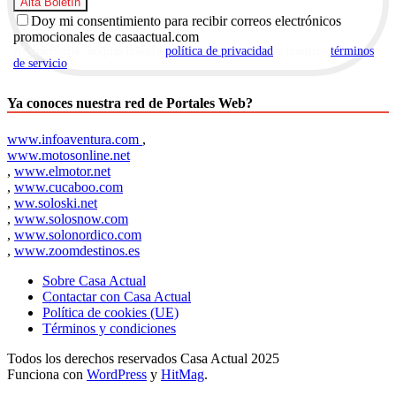
Doy mi consentimiento para recibir correos electrónicos
promocionales de casaactual.com
Al suscribirte, aceptas nuestra
política de privacidad
y nuestros
términos
de servicio
.
Ya conoces nuestra red de Portales Web?
www.infoaventura.com
,
www.motosonline.net
,
www.elmotor.net
,
www.cucaboo.com
,
ww.soloski.net
,
www.solosnow.com
,
www.solonordico.com
,
www.zoomdestinos.es
Sobre Casa Actual
Contactar con Casa Actual
Política de cookies (UE)
Términos y condiciones
Todos los derechos reservados Casa Actual 2025
Funciona con
WordPress
y
HitMag
.