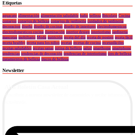
Etiquetas
aguacate
alimentación
alimentación saludable
baño
belleza
Bricolaje
Cocina
consejos
consejos de belleza
consejos de jardineria
cuidados de jardineria
decoracion
diseño
diseño de cocinas
diseño de interiores
electrodomesticos
electrodomesticos cocina
iluminación
interior design
interiorismo
jardineria
mascotas
mobiliario
Moda
nutrición
receta del día
receta de postres
receta fácil
receta healthy
receta para los niños
recetas
recetas de cocina
recetasfáciles
recetas saludables
recetas sanas
rutina de belleza
salud
smarthome
smartphone
tendencias
tendencias de decoración
tendencias de interiorismo
tips de belleza
tratamientos de belleza
trucos de belleza
Newsletter
Alta Boletín Casa Actual
Suscríbete a nuestra newsletter de contenidos y recibe información
actualizada.