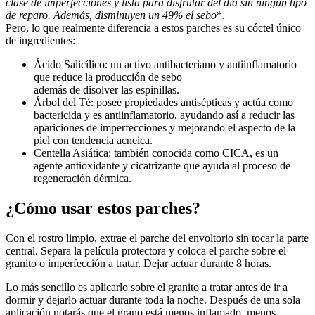
clase de imperfecciones y lista para disfrutar del día sin ningún tipo
de reparo. Además, disminuyen un 49% el sebo
*.
Pero, lo que realmente diferencia a estos parches es su cóctel único
de ingredientes:
Ácido Salicílico: un activo antibacteriano y antiinflamatorio
que reduce la producción de sebo
además de disolver las espinillas.
Árbol del Té: posee propiedades antisépticas y actúa como
bactericida y es antiinflamatorio, ayudando así a reducir las
apariciones de imperfecciones y mejorando el aspecto de la
piel con tendencia acneica.
Centella Asiática: también conocida como CICA, es un
agente antioxidante y cicatrizante que ayuda al proceso de
regeneración dérmica.
¿Cómo usar estos parches?
Con el rostro limpio, extrae el parche del envoltorio sin tocar la parte
central. Separa la película protectora y coloca el parche sobre el
granito o imperfección a tratar. Dejar actuar durante 8 horas.
Lo más sencillo es aplicarlo sobre el granito a tratar antes de ir a
dormir y dejarlo actuar durante toda la noche. Después de una sola
aplicación notarás que el grano está menos inflamado, menos