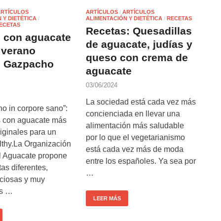
ARTÍCULOS
ARTÍCULOS
/
ARTÍCULOS
 Y DIETÉTICA
/
ALIMENTACIÓN Y DIETÉTICA
/
RECETAS
ECETAS
Recetas: Quesadillas
 con aguacate
de aguacate, judías y
 verano
queso con crema de
: Gazpacho
aguacate
03/06/2024
La sociedad está cada vez más
o in corpore sano”:
concienciada en llevar una
s con aguacate más
alimentación más saludable
riginales para un
por lo que el vegetarianismo
lthy.La Organización
está cada vez más de moda
l Aguacate propone
entre los españoles. Ya sea por
tas diferentes,
…
liciosas y muy
es …
LEER MÁS