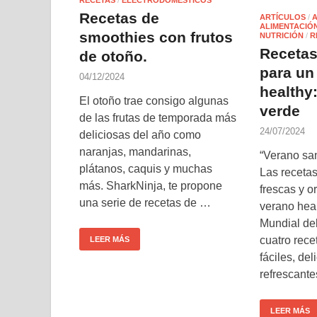
Recetas de
ARTÍCULOS
/
ALIMENTACIÓN
smoothies con frutos
NUTRICIÓN
/
R
Recetas
de otoño.
para un
04/12/2024
healthy
El otoño trae consigo algunas
verde
de las frutas de temporada más
24/07/2024
deliciosas del año como
naranjas, mandarinas,
“Verano san
plátanos, caquis y muchas
Las receta
más. SharkNinja, te propone
frescas y o
una serie de recetas de …
verano hea
Mundial de
cuatro rece
LEER MÁS
fáciles, de
refrescant
LEER MÁS