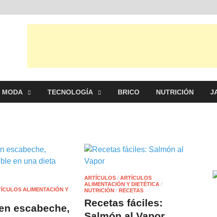
al
s, ideas, consejos y novedades de decoración, bricolaje, belleza entre
MODA
TECNOLOGÍA
BRICO
NUTRICIÓN
J
ARTÍCULOS
/
ARTÍCULOS
ALIMENTACIÓN Y DIETÉTICA
/
ÍCULOS ALIMENTACIÓN Y
NUTRICIÓN
/
RECETAS
Recetas fáciles:
en escabeche,
Salmón al Vapor