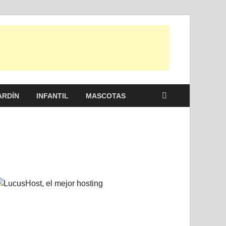
 otras, para disfrutar de la viada y de tu casa.
ARDÍN
INFANTIL
MASCOTAS