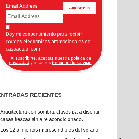
Email Address
Doy mi consentimiento para recibir
correos electrónicos promocionales de
casaactual.com
Al suscribirte, aceptas nuestra
política de
privacidad
y nuestros
términos de servicio
.
ENTRADAS RECIENTES
Arquitectura con sombra: claves para diseñar
casas frescas sin aire acondicionado.
Los 12 alimentos imprescindibles del verano