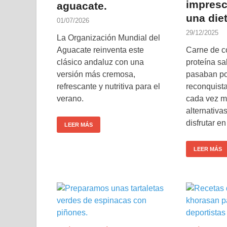
impresc
aguacate.
una diet
01/07/2026
29/12/2025
La Organización Mundial del
Aguacate reinventa este
Carne de co
clásico andaluz con una
proteína s
versión más cremosa,
pasaban por
refrescante y nutritiva para el
reconquist
verano.
cada vez m
alternativa
disfrutar en
LEER MÁS
LEER MÁS