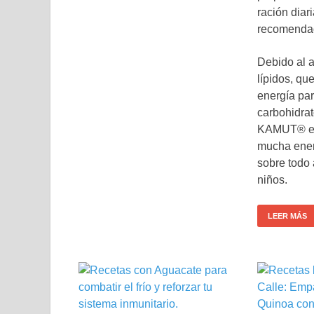
ración diar
recomenda
Debido al a
lípidos, q
energía par
carbohidrat
KAMUT® es
mucha ene
sobre todo 
niños.
LEER MÁS