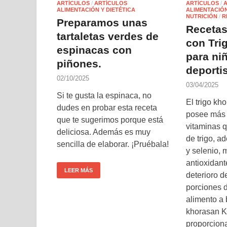
ARTÍCULOS
/
ARTÍCULOS
ARTÍCULOS
/
ALIMENTACIÓN Y DIETÉTICA
ALIMENTACIÓN
NUTRICIÓN
/
R
Preparamos unas
Recetas
tartaletas verdes de
con Tri
espinacas con
para ni
piñones.
deporti
02/10/2025
03/04/2025
Si te gusta la espinaca, no
El trigo k
dudes en probar esta receta
posee más 
que te sugerimos porque está
vitaminas 
deliciosa. Además es muy
de trigo, a
sencilla de elaborar. ¡Pruébala!
y selenio, 
antioxidant
LEER MÁS
deterioro de
porciones d
alimento a 
khorasan 
proporciona