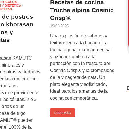
Recetas de cocina:
ARTÍCULOS
 Y DIETÉTICA
/
Trucha alpina Cosmic
ECETAS
 de postres
Crisp®.
go khorasan
19/02/2025
ños y
Una explosión de sabores y
stas
texturas en cada bocado. La
trucha alpina, marinada en sal
y azúcar, combina a la
horasan KAMUT®
perfección con la frescura del
minerales y
Cosmic Crisp® y la cremosidad
que otras variedades
de la vinagreta de nata. Un
demás contiene cinc
plato elegante y sofisticado,
minerales
ideal para los amantes de la
es que previenen el
cocina contemporánea.
 las células. 2 o 3
iarias de un
base de trigo
LEER MÁS
KAMUT® pueden
r el 100% de la