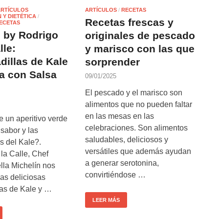
ARTÍCULOS
ARTÍCULOS
/
RECETAS
 Y DIETÉTICA
/
Recetas frescas y
ECETAS
 by Rodrigo
originales de pescado
lle:
y marisco con las que
illas de Kale
sorprender
a con Salsa
09/01/2025
El pescado y el marisco son
alimentos que no pueden faltar
en las mesas en las
 un aperitivo verde
celebraciones. Son alimentos
 sabor y las
saludables, deliciosos y
s del Kale?.
versátiles que además ayudan
la Calle, Chef
a generar serotonina,
lla Michelín nos
convirtiéndose …
as deliciosas
as de Kale y …
LEER MÁS