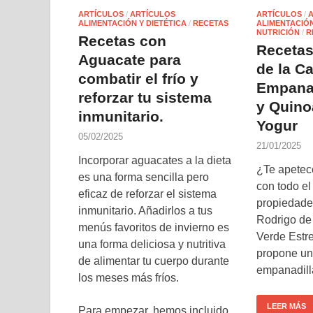
ARTÍCULOS
/
ARTÍCULOS
ARTÍCULOS
/
ALIMENTACIÓN Y DIETÉTICA
/
RECETAS
ALIMENTACIÓN
NUTRICIÓN
/
R
Recetas con
Recetas
Aguacate para
de la Ca
combatir el frío y
Empanad
reforzar tu sistema
y Quino
inmunitario.
Yogur
05/02/2025
21/01/2025
Incorporar aguacates a la dieta
¿Te apetece
es una forma sencilla pero
con todo el
eficaz de reforzar el sistema
propiedade
inmunitario. Añadirlos a tus
Rodrigo de 
menús favoritos de invierno es
Verde Estre
una forma deliciosa y nutritiva
propone un
de alimentar tu cuerpo durante
empanadill
los meses más fríos.
LEER MÁS
Para empezar, hemos incluido