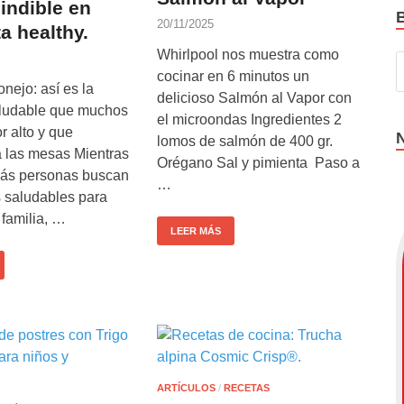
indible en
20/11/2025
a healthy.
Whirlpool nos muestra como
cocinar en 6 minutos un
nejo: así es la
delicioso Salmón al Vapor con
aludable que muchos
el microondas Ingredientes 2
 alto y que
lomos de salmón de 400 gr.
a las mesas Mientras
Orégano Sal y pimienta Paso a
ás personas buscan
…
s saludables para
 familia, …
LEER MÁS
ARTÍCULOS
/
RECETAS