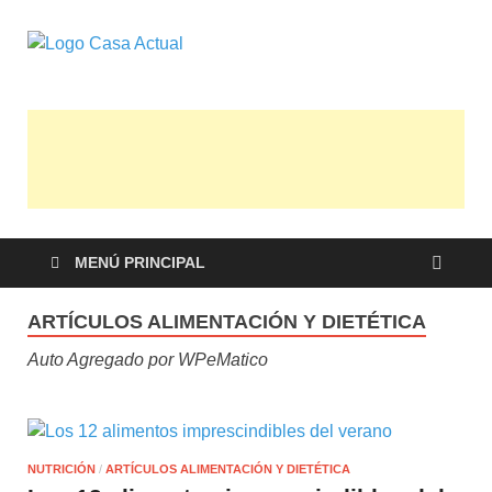
casa actual
En Casaactual.com encontrarás, ideas,
consejos y novedades de decoración,
bricolaje, belleza entre otras, para
disfrutar de la viada y de tu casa.
MENÚ PRINCIPAL
ARTÍCULOS ALIMENTACIÓN Y DIETÉTICA
Auto Agregado por WPeMatico
NUTRICIÓN
/
ARTÍCULOS ALIMENTACIÓN Y DIETÉTICA