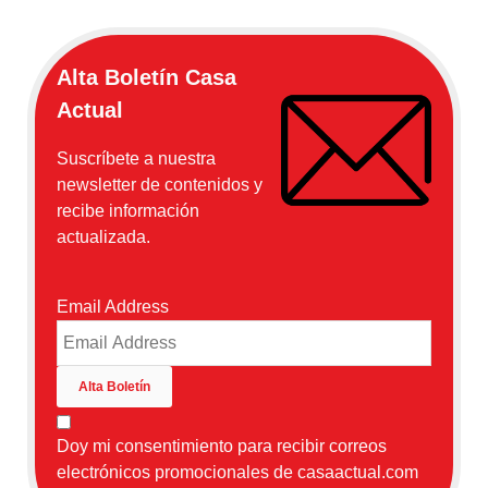
Alta Boletín Casa
Actual
Suscríbete a nuestra
newsletter de contenidos y
recibe información
actualizada.
Email Address
Doy mi consentimiento para recibir correos
electrónicos promocionales de casaactual.com