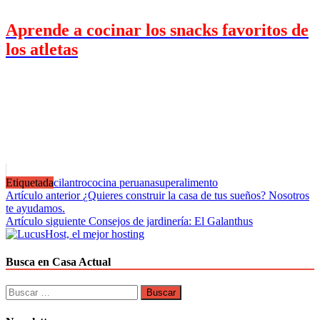
Aprende a cocinar los snacks favoritos de
los atletas
Etiquetada
cilantro
cocina peruana
superalimento
Navegación
Artículo anterior
¿Quieres construir la casa de tus sueños? Nosotros
te ayudamos.
de
Artículo siguiente
Consejos de jardinería: El Galanthus
entradas
Busca en Casa Actual
Buscar: