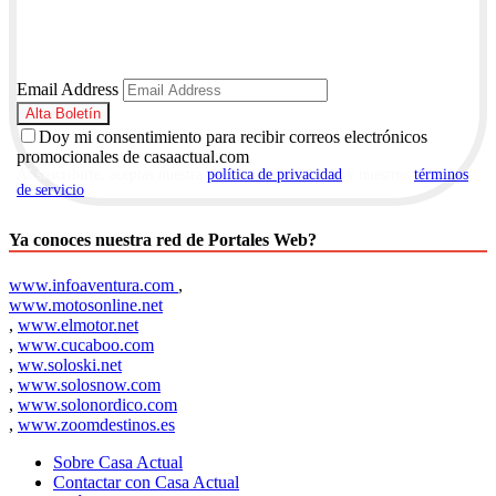
Email Address
Doy mi consentimiento para recibir correos electrónicos
promocionales de casaactual.com
Al suscribirte, aceptas nuestra
política de privacidad
y nuestros
términos
de servicio
.
Ya conoces nuestra red de Portales Web?
www.infoaventura.com
,
www.motosonline.net
,
www.elmotor.net
,
www.cucaboo.com
,
ww.soloski.net
,
www.solosnow.com
,
www.solonordico.com
,
www.zoomdestinos.es
Sobre Casa Actual
Contactar con Casa Actual