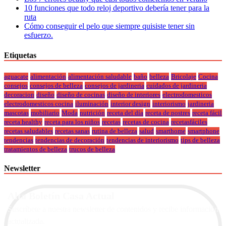
10 funciones que todo reloj deportivo debería tener para la
ruta
Cómo conseguir el pelo que siempre quisiste tener sin
esfuerzo.
Etiquetas
aguacate
alimentación
alimentación saludable
baño
belleza
Bricolaje
Cocina
consejos
consejos de belleza
consejos de jardineria
cuidados de jardineria
decoracion
diseño
diseño de cocinas
diseño de interiores
electrodomesticos
electrodomesticos cocina
iluminación
interior design
interiorismo
jardineria
mascotas
mobiliario
Moda
nutrición
receta del día
receta de postres
receta fácil
receta healthy
receta para los niños
recetas
recetas de cocina
recetasfáciles
recetas saludables
recetas sanas
rutina de belleza
salud
smarthome
smartphone
tendencias
tendencias de decoración
tendencias de interiorismo
tips de belleza
tratamientos de belleza
trucos de belleza
Newsletter
Alta Boletín Casa Actual
Suscríbete a nuestra newsletter de contenidos y recibe información
actualizada.