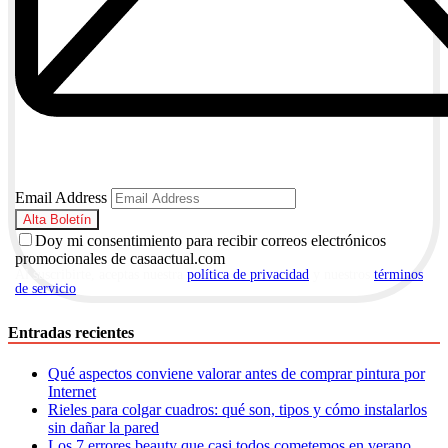
Email Address
Doy mi consentimiento para recibir correos electrónicos
promocionales de casaactual.com
Al suscribirte, aceptas nuestra
política de privacidad
y nuestros
términos
de servicio
.
Entradas recientes
Qué aspectos conviene valorar antes de comprar pintura por
Internet
Rieles para colgar cuadros: qué son, tipos y cómo instalarlos
sin dañar la pared
Los 7 errores beauty que casi todos cometemos en verano