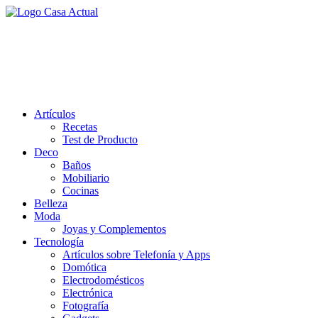
Saltar
al
casa actual
contenido
En Casaactual.com encontrarás, ideas, consejos y novedades de
decoración, bricolaje, belleza entre otras, para disfrutar de la viada y
de tu casa.
Artículos
Recetas
Test de Producto
Deco
Baños
Mobiliario
Cocinas
Belleza
Moda
Joyas y Complementos
Tecnología
Artículos sobre Telefonía y Apps
Domótica
Electrodomésticos
Electrónica
Fotografía