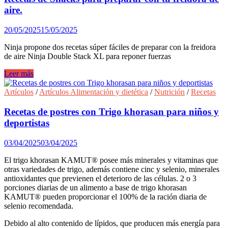
chocolate
aire.
más
premiado
20/05/2025
15/05/2025
del
mundo.
Ninja propone dos recetas súper fáciles de preparar con la freidora
de aire Ninja Double Stack XL para reponer fuerzas
Recetas
Leer más
de
Snacks
Artículos
/
Artículos Alimentación y dietética
/
Nutrición
/
Recetas
para
preparar
Recetas de postres con Trigo khorasan para niños y
con
deportistas
tu
freidora
03/04/2025
03/04/2025
de
aire.
El trigo khorasan KAMUT® posee más minerales y vitaminas que
otras variedades de trigo, además contiene cinc y selenio, minerales
antioxidantes que previenen el deterioro de las células. 2 o 3
porciones diarias de un alimento a base de trigo khorasan
KAMUT® pueden proporcionar el 100% de la ración diaria de
selenio recomendada.
Debido al alto contenido de lípidos, que producen más energía para