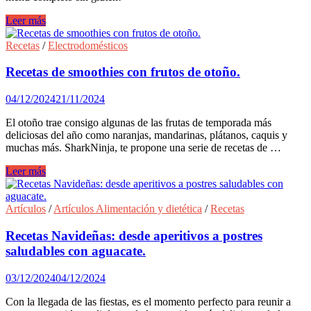
Menú
Leer más
navideño
sin
Recetas
/
Electrodomésticos
gluten.
Recetas de smoothies con frutos de otoño.
04/12/2024
21/11/2024
El otoño trae consigo algunas de las frutas de temporada más
deliciosas del año como naranjas, mandarinas, plátanos, caquis y
muchas más. SharkNinja, te propone una serie de recetas de …
Recetas
Leer más
de
smoothies
con
Artículos
/
Artículos Alimentación y dietética
/
Recetas
frutos
de
Recetas Navideñas: desde aperitivos a postres
otoño.
saludables con aguacate.
03/12/2024
04/12/2024
Con la llegada de las fiestas, es el momento perfecto para reunir a