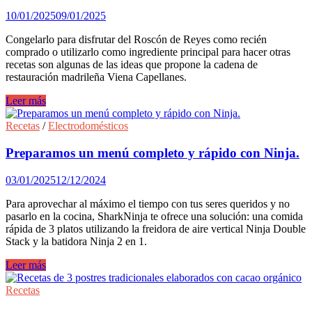
microondas
10/01/2025
09/01/2025
Congelarlo para disfrutar del Roscón de Reyes como recién
comprado o utilizarlo como ingrediente principal para hacer otras
recetas son algunas de las ideas que propone la cadena de
restauración madrileña Viena Capellanes.
Consejos
Leer más
para
conservar
Recetas
/
Electrodomésticos
o
transformar
Preparamos un menú completo y rápido con Ninja.
un
Roscón
03/01/2025
12/12/2024
de
Reyes
Para aprovechar al máximo el tiempo con tus seres queridos y no
en
pasarlo en la cocina, SharkNinja te ofrece una solución: una comida
nuevas
rápida de 3 platos utilizando la freidora de aire vertical Ninja Double
y
Stack y la batidora Ninja 2 en 1.
originales
recetas.
Preparamos
Leer más
un
menú
Recetas
completo