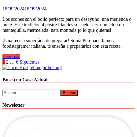
18/09/2024
18/09/2024
Los scones son el bollo perfecto para un desayuno, una merienda o
un té. Este tradicional postre irlandés se suele servir untado con
mantequilla, mermelada, nata montada ¡o lo que quieras!
¡Una receta superfácil de preparar! Sonia Peronaci, famosa
foodstagramer italiana, te enseña a prepararlos con esta receta.
Recetas
Leer más
irlandesas:
Paginación
1
2
…
6
Siguientes
Scones
de
para
el
entradas
Busca en Casa Actual
desayuno
Buscar:
Newsletter
Alta Boletín Casa Actual
Suscríbete a nuestra newsletter de contenidos y recibe información