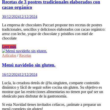
y
Recetas de 3 postres tradicionales elaborados con
rápido
cacao orgánico
con
Ninja.
30/12/2024
12/12/2024
La empresa de chocolates Paccari propone tres recetas de postres
tradicionales, sencillos y deliciosos elaborados con cacao orgánico:
arroz con leche, yogur de chocolate y pristiños con miel de
chocolate
Recetas
Leer más
de
3
Artículos
/
Recetas
postres
tradicionales
Menú navideño sin gluten.
elaborados
con
16/12/2024
12/12/2024
cacao
orgánico
Lucía, la creadora detrás de @lu.singluten, comparte contenido
dinámico y fácil de seguir sobre cocina sin gluten. Su objetivo es
mostrar que las restricciones alimentarias no tienen por qué ser un
obstáculo para disfrutar de la gastronomía.
Si esta Navidad tienes invitados celíacos, ¡anímate a preparar un
menú completo sin gluten!