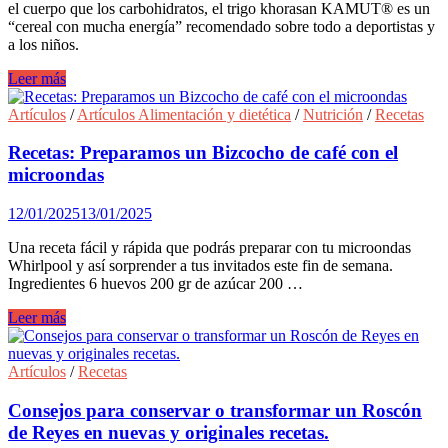
el cuerpo que los carbohidratos, el trigo khorasan KAMUT® es un
“cereal con mucha energía” recomendado sobre todo a deportistas y
a los niños.
Recetas
Leer más
de
postres
Artículos
/
Artículos Alimentación y dietética
/
Nutrición
/
Recetas
con
Trigo
Recetas: Preparamos un Bizcocho de café con el
khorasan
microondas
para
niños
12/01/2025
13/01/2025
y
deportistas
Una receta fácil y rápida que podrás preparar con tu microondas
Whirlpool y así sorprender a tus invitados este fin de semana.
Ingredientes 6 huevos 200 gr de azúcar 200 …
Recetas:
Leer más
Preparamos
un
Bizcocho
Artículos
/
Recetas
de
café
Consejos para conservar o transformar un Roscón
con
de Reyes en nuevas y originales recetas.
el