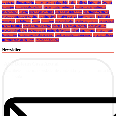
aguacate
alimentación
alimentación saludable
baño
belleza
Bricolaje
Cocina
consejos
consejos de belleza
consejos de jardineria
cuidados de jardineria
decoracion
diseño
diseño de cocinas
diseño de interiores
electrodomesticos
electrodomesticos cocina
iluminación
interior design
interiorismo
jardineria
mascotas
mobiliario
Moda
nutrición
receta del día
receta de postres
receta fácil
receta healthy
receta para los niños
recetas
recetas de cocina
recetasfáciles
recetas saludables
recetas sanas
rutina de belleza
salud
smarthome
smartphone
tendencias
tendencias de decoración
tendencias de interiorismo
tips de belleza
tratamientos de belleza
trucos de belleza
Newsletter
Alta Boletín Casa Actual
Suscríbete a nuestra newsletter de contenidos y recibe información
actualizada.