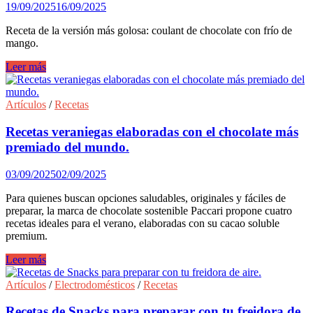
19/09/2025
16/09/2025
Receta de la versión más golosa: coulant de chocolate con frío de
mango.
CHOCOLATE:
Leer más
historia,
beneficios
y
Artículos
/
Recetas
RECETA
de
Recetas veraniegas elaboradas con el chocolate más
Coulant
premiado del mundo.
03/09/2025
02/09/2025
Para quienes buscan opciones saludables, originales y fáciles de
preparar, la marca de chocolate sostenible Paccari propone cuatro
recetas ideales para el verano, elaboradas con su cacao soluble
premium.
Recetas
Leer más
veraniegas
elaboradas
Artículos
/
Electrodomésticos
/
Recetas
con
el
Recetas de Snacks para preparar con tu freidora de