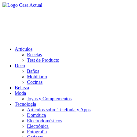
Saltar
al
casa actual
contenido
En Casaactual.com encontrarás, ideas, consejos y novedades de
decoración, bricolaje, belleza entre otras, para disfrutar de la viada y
de tu casa.
Artículos
Recetas
Test de Producto
Deco
Baños
Mobiliario
Cocinas
Belleza
Moda
Joyas y Complementos
Tecnología
Artículos sobre Telefonía y Apps
Domótica
Electrodomésticos
Electrónica
Fotografía