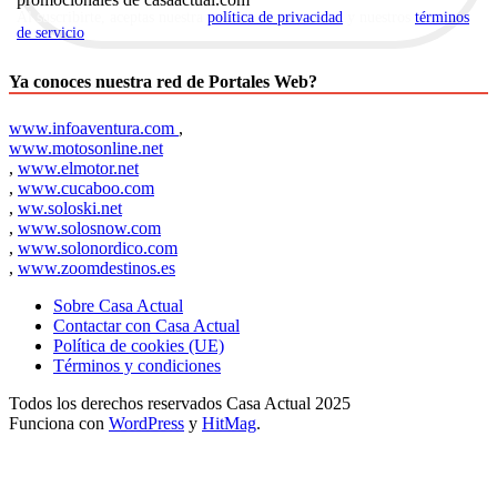
Al suscribirte, aceptas nuestra
política de privacidad
y nuestros
términos
de servicio
.
Ya conoces nuestra red de Portales Web?
www.infoaventura.com
,
www.motosonline.net
,
www.elmotor.net
,
www.cucaboo.com
,
ww.soloski.net
,
www.solosnow.com
,
www.solonordico.com
,
www.zoomdestinos.es
Sobre Casa Actual
Contactar con Casa Actual
Política de cookies (UE)
Términos y condiciones
Todos los derechos reservados Casa Actual 2025
Funciona con
WordPress
y
HitMag
.