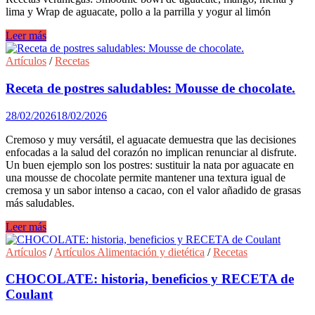
lima y Wrap de aguacate, pollo a la parrilla y yogur al limón
Recetas
Leer más
saludables
de
Artículos
/
Recetas
verano
con
Receta de postres saludables: Mousse de chocolate.
aguacate
28/02/2026
18/02/2026
Cremoso y muy versátil, el aguacate demuestra que las decisiones
enfocadas a la salud del corazón no implican renunciar al disfrute.
Un buen ejemplo son los postres: sustituir la nata por aguacate en
una mousse de chocolate permite mantener una textura igual de
cremosa y un sabor intenso a cacao, con el valor añadido de grasas
más saludables.
Receta
Leer más
de
postres
Artículos
/
Artículos Alimentación y dietética
/
Recetas
saludables:
Mousse
CHOCOLATE: historia, beneficios y RECETA de
de
Coulant
chocolate.