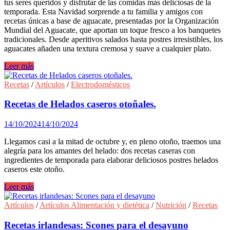
tus seres queridos y disfrutar de las comidas más deliciosas de la
temporada. Esta Navidad sorprende a tu familia y amigos con
recetas únicas a base de aguacate, presentadas por la Organización
Mundial del Aguacate, que aportan un toque fresco a los banquetes
tradicionales. Desde aperitivos salados hasta postres irresistibles, los
aguacates añaden una textura cremosa y suave a cualquier plato.
Recetas
Leer más
Navideñas:
desde
Recetas
/
Artículos
/
Electrodomésticos
aperitivos
a
Recetas de Helados caseros otoñales.
postres
saludables
14/10/2024
14/10/2024
con
aguacate.
Llegamos casi a la mitad de octubre y, en pleno otoño, traemos una
alegría para los amantes del helado: dos recetas caseras con
ingredientes de temporada para elaborar deliciosos postres helados
caseros este otoño.
Recetas
Leer más
de
Helados
Artículos
/
Artículos Alimentación y dietética
/
Nutrición
/
Recetas
caseros
otoñales.
Recetas irlandesas: Scones para el desayuno