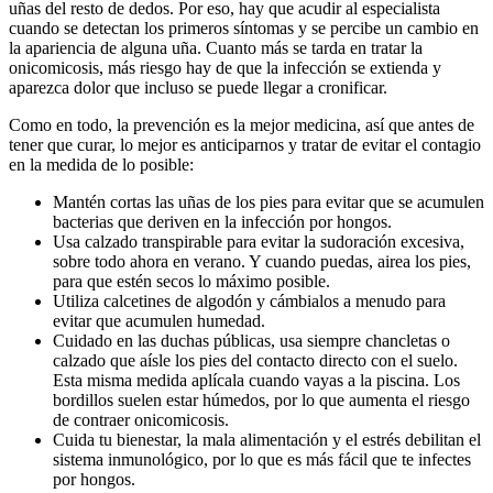
uñas del resto de dedos. Por eso, hay que acudir al especialista
cuando se detectan los primeros síntomas y se percibe un cambio en
la apariencia de alguna uña. Cuanto más se tarda en tratar la
onicomicosis, más riesgo hay de que la infección se extienda y
aparezca dolor que incluso se puede llegar a cronificar.
Como en todo, la prevención es la mejor medicina, así que antes de
tener que curar, lo mejor es anticiparnos y tratar de evitar el contagio
en la medida de lo posible:
Mantén cortas las uñas de los pies para evitar que se acumulen
bacterias que deriven en la infección por hongos.
Usa calzado transpirable para evitar la sudoración excesiva,
sobre todo ahora en verano. Y cuando puedas, airea los pies,
para que estén secos lo máximo posible.
Utiliza calcetines de algodón y cámbialos a menudo para
evitar que acumulen humedad.
Cuidado en las duchas públicas, usa siempre chancletas o
calzado que aísle los pies del contacto directo con el suelo.
Esta misma medida aplícala cuando vayas a la piscina. Los
bordillos suelen estar húmedos, por lo que aumenta el riesgo
de contraer onicomicosis.
Cuida tu bienestar, la mala alimentación y el estrés debilitan el
sistema inmunológico, por lo que es más fácil que te infectes
por hongos.