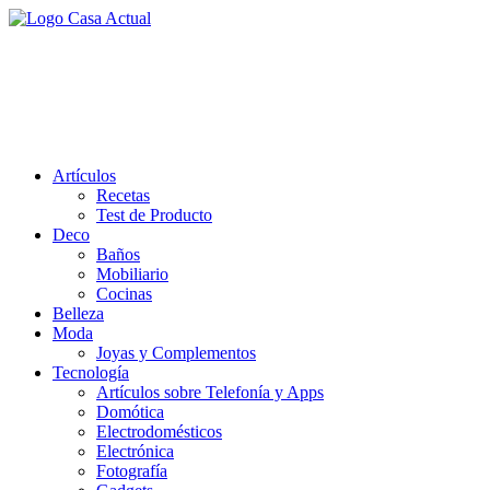
Saltar
al
casa actual
contenido
En Casaactual.com encontrarás, ideas, consejos y novedades de
decoración, bricolaje, belleza entre otras, para disfrutar de la viada y
de tu casa.
Artículos
Recetas
Test de Producto
Deco
Baños
Mobiliario
Cocinas
Belleza
Moda
Joyas y Complementos
Tecnología
Artículos sobre Telefonía y Apps
Domótica
Electrodomésticos
Electrónica
Fotografía