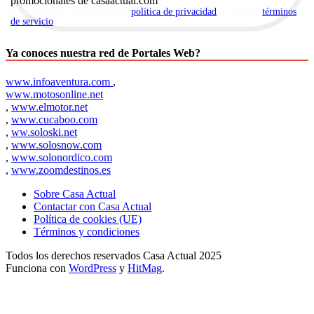
promocionales de casaactual.com
Al suscribirte, aceptas nuestra
política de privacidad
y nuestros
términos
de servicio
.
Ya conoces nuestra red de Portales Web?
www.infoaventura.com
,
www.motosonline.net
,
www.elmotor.net
,
www.cucaboo.com
,
ww.soloski.net
,
www.solosnow.com
,
www.solonordico.com
,
www.zoomdestinos.es
Sobre Casa Actual
Contactar con Casa Actual
Política de cookies (UE)
Términos y condiciones
Todos los derechos reservados Casa Actual 2025
Funciona con
WordPress
y
HitMag
.