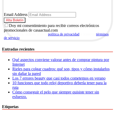
Email Address
Doy mi consentimiento para recibir correos electrónicos
promocionales de casaactual.com
Al suscribirte, aceptas nuestra
política de privacidad
y nuestros
términos
de servicio
.
Entradas recientes
Qué aspectos conviene valorar antes de comprar pintura por
Internet
Rieles para colgar cuadros: qué son, tipos y cómo instalarlos
sin dañar la pared
Los 7 errores beauty que casi todos cometemos en verano
10 funciones que todo reloj deportivo debería tener para la
ruta
Cómo conseguir el pelo que siempre quisiste tener sin
esfuerzo.
Etiquetas