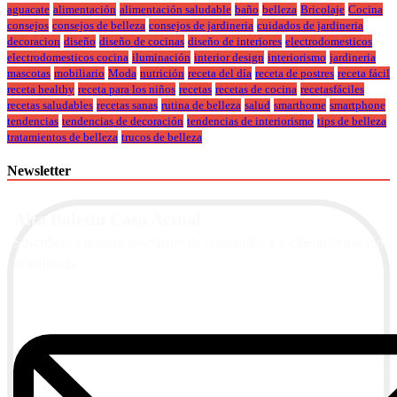
aguacate
alimentación
alimentación saludable
baño
belleza
Bricolaje
Cocina
consejos
consejos de belleza
consejos de jardineria
cuidados de jardineria
decoracion
diseño
diseño de cocinas
diseño de interiores
electrodomesticos
electrodomesticos cocina
iluminación
interior design
interiorismo
jardineria
mascotas
mobiliario
Moda
nutrición
receta del día
receta de postres
receta fácil
receta healthy
receta para los niños
recetas
recetas de cocina
recetasfáciles
recetas saludables
recetas sanas
rutina de belleza
salud
smarthome
smartphone
tendencias
tendencias de decoración
tendencias de interiorismo
tips de belleza
tratamientos de belleza
trucos de belleza
Newsletter
Alta Boletín Casa Actual
Suscríbete a nuestra newsletter de contenidos y recibe información
actualizada.