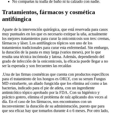
No compartas tu toalla de baño ni tu calzado con nadie.
Tratamientos, fármacos y cosmética
antifúngica
Aparte de la intervención quirúrgica, que está reservada para casos
muy puntuales en los que es necesario extirpar la uña, actualmente
los mejores tratamientos para curar la onicomicosis son tres: cremas,
fármacos y láser. Los antifúngicos tópicos son uno de los
tratamientos tradicionales para curar esta enfermedad. Sin embargo,
la duración de la pauta es muy larga (varios meses), por lo que
resulta una técnica incómoda y latosa. Además, dependiendo del
grado de infección de la onicomicosis, la eficacia puede llegar a no
ser la esperada y son frecuentes las recaídas
.Una de las firmas cosméticas que cuenta con productos específicos
para el tratamiento de los hongos es ORLY, con su serum Fungus
MD extrafuerte, un aliado fungicida que los elimina así como a las
bacterias, indicado para el pie de atleta, con un ingrediente
antimicótico tópico aprobado por la FDA. Con su higiénico y
práctico gotero, elimina el problema de raíz aplicando dos veces al
día. En el caso de los fármacos, nos encontramos con un
inconveniente: la duración de su administración, puesto que para
que sea eficaz hay que tomarlos durante 4 o 6 meses. Por otro lado,