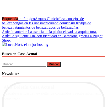
Etiquetada
antifungico
Arques Clinic
belleza
consejos de
belleza
hongos en las uñas
manicura
onicomicosis
Orly
tips de
belleza
tratamientos de belleza
trucos de belleza
uñas
Navegación
Artículo anterior
La esencia de la piedra elevada a arquitectura.
Artículo siguiente
Luz con identidad en Barcelona gracias a Pilight
de
Shop.
entradas
Busca en Casa Actual
Buscar:
Newsletter
Alta Boletín Casa Actual
Suscríbete a nuestra newsletter de contenidos y recibe información
actualizada.