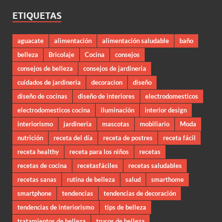
ETIQUETAS
aguacate
alimentación
alimentación saludable
baño
belleza
Bricolaje
Cocina
consejos
consejos de belleza
consejos de jardineria
cuidados de jardineria
decoracion
diseño
diseño de cocinas
diseño de interiores
electrodomesticos
electrodomesticos cocina
iluminación
interior design
interiorismo
jardineria
mascotas
mobiliario
Moda
nutrición
receta del día
receta de postres
receta fácil
receta healthy
receta para los niños
recetas
recetas de cocina
recetasfáciles
recetas saludables
recetas sanas
rutina de belleza
salud
smarthome
smartphone
tendencias
tendencias de decoración
tendencias de interiorismo
tips de belleza
tratamientos de belleza
trucos de belleza