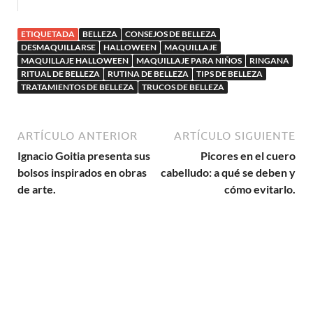
ETIQUETADA
BELLEZA
CONSEJOS DE BELLEZA
DESMAQUILLARSE
HALLOWEEN
MAQUILLAJE
MAQUILLAJE HALLOWEEN
MAQUILLAJE PARA NIÑOS
RINGANA
RITUAL DE BELLEZA
RUTINA DE BELLEZA
TIPS DE BELLEZA
TRATAMIENTOS DE BELLEZA
TRUCOS DE BELLEZA
ARTÍCULO ANTERIOR
ARTÍCULO SIGUIENTE
Ignacio Goitia presenta sus
Picores en el cuero
bolsos inspirados en obras
cabelludo: a qué se deben y
de arte.
cómo evitarlo.