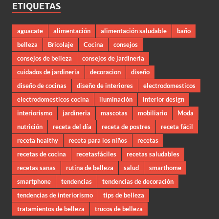
ETIQUETAS
aguacate
alimentación
alimentación saludable
baño
belleza
Bricolaje
Cocina
consejos
consejos de belleza
consejos de jardineria
cuidados de jardineria
decoracion
diseño
diseño de cocinas
diseño de interiores
electrodomesticos
electrodomesticos cocina
iluminación
interior design
interiorismo
jardineria
mascotas
mobiliario
Moda
nutrición
receta del día
receta de postres
receta fácil
receta healthy
receta para los niños
recetas
recetas de cocina
recetasfáciles
recetas saludables
recetas sanas
rutina de belleza
salud
smarthome
smartphone
tendencias
tendencias de decoración
tendencias de interiorismo
tips de belleza
tratamientos de belleza
trucos de belleza