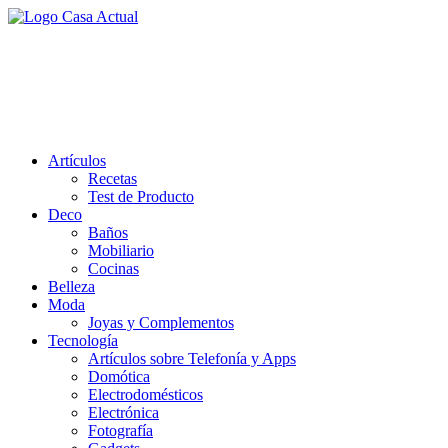
Saltar
al
casa actual
contenido
En Casaactual.com encontrarás, ideas, consejos y novedades de
decoración, bricolaje, belleza entre otras, para disfrutar de la viada y
de tu casa.
Artículos
Recetas
Test de Producto
Deco
Baños
Mobiliario
Cocinas
Belleza
Moda
Joyas y Complementos
Tecnología
Artículos sobre Telefonía y Apps
Domótica
Electrodomésticos
Electrónica
Fotografía