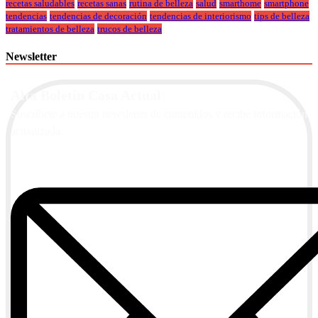
recetas saludables
recetas sanas
rutina de belleza
salud
smarthome
smartphone
tendencias
tendencias de decoración
tendencias de interiorismo
tips de belleza
tratamientos de belleza
trucos de belleza
Newsletter
Alta Boletín Casa Actual
Suscríbete a nuestra newsletter de contenidos y recibe información
actualizada.