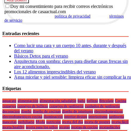
Doy mi consentimiento para recibir correos electrónicos
promocionales de casaactual.com
Al suscribirte, aceptas nuestra
política de privacidad
y nuestros
términos
de servicio
.
Entradas recientes
Como lucir una cara y un cuerpo 10 antes, durante y después
del verano
Básicos Detox para el verano
Arquitectura con sombra: claves para diseñar casas frescas sin
aire acondicionado.
Los 12 alimentos imprescindibles del verano
Agua micelar y piel sensible: limpieza eficaz sin complicar la r
Etiquetas
aguacate
alimentación
alimentación saludable
baño
belleza
Bricolaje
Cocina
consejos
consejos de belleza
consejos de jardineria
cuidados de jardineria
decoracion
diseño
diseño de cocinas
diseño de interiores
electrodomesticos
electrodomesticos cocina
iluminación
interior design
interiorismo
jardineria
mascotas
mobiliario
Moda
nutrición
receta del día
receta de postres
receta fácil
receta healthy
receta para los niños
recetas
recetas de cocina
recetasfáciles