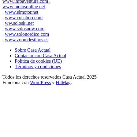
www.infoaventura.com
,
www.motosonline.net
,
www.elmotor.net
,
www.cucaboo.com
,
ww.soloski.net
,
www.solosnow.com
,
www.solonordico.com
,
www.zoomdestinos.es
Sobre Casa Actual
Contactar con Casa Actual
Política de cookies (UE)
Términos y condiciones
Todos los derechos reservados Casa Actual 2025
Funciona con
WordPress
y
HitMag
.