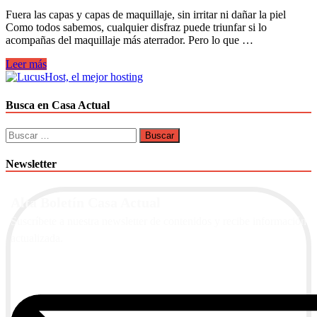
Fuera las capas y capas de maquillaje, sin irritar ni dañar la piel
Como todos sabemos, cualquier disfraz puede triunfar si lo
acompañas del maquillaje más aterrador. Pero lo que …
Cómo
Leer más
desmaquillarte
después
de
Busca en Casa Actual
disfrazarte
cuidando
Buscar:
tu
piel.
Newsletter
Alta Boletín Casa Actual
Suscríbete a nuestra newsletter de contenidos y recibe información
actualizada.