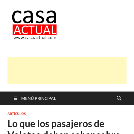
casa actual
En Casaactual.com encontrarás,
ideas, consejos y novedades de
decoración, bricolaje, belleza entre
otras, para disfrutar de la viada y de
tu casa.
MENÚ PRINCIPAL
ARTÍCULOS
Lo que los pasajeros de