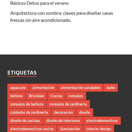
Básicos Detox para el verano
Arquitectura con sombra: claves para diseñar casas
frescas sin aire acondicionado.
ETIQUETAS
aguacate
alimentación
alimentación saludable
baño
belleza
Bricolaje
Cocina
consejos
consejos de belleza
consejos de jardineria
cuidados de jardineria
decoracion
diseño
diseño de cocinas
diseño de interiores
electrodomesticos
electrodomesticos cocina
iluminación
interior design