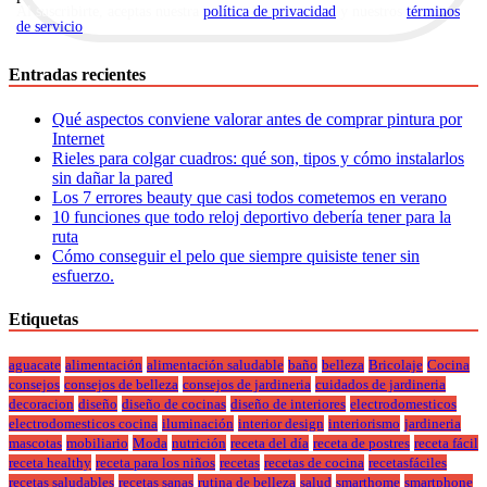
Al suscribirte, aceptas nuestra
política de privacidad
y nuestros
términos
de servicio
.
Entradas recientes
Qué aspectos conviene valorar antes de comprar pintura por
Internet
Rieles para colgar cuadros: qué son, tipos y cómo instalarlos
sin dañar la pared
Los 7 errores beauty que casi todos cometemos en verano
10 funciones que todo reloj deportivo debería tener para la
ruta
Cómo conseguir el pelo que siempre quisiste tener sin
esfuerzo.
Etiquetas
aguacate
alimentación
alimentación saludable
baño
belleza
Bricolaje
Cocina
consejos
consejos de belleza
consejos de jardineria
cuidados de jardineria
decoracion
diseño
diseño de cocinas
diseño de interiores
electrodomesticos
electrodomesticos cocina
iluminación
interior design
interiorismo
jardineria
mascotas
mobiliario
Moda
nutrición
receta del día
receta de postres
receta fácil
receta healthy
receta para los niños
recetas
recetas de cocina
recetasfáciles
recetas saludables
recetas sanas
rutina de belleza
salud
smarthome
smartphone