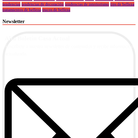
tendencias
tendencias de decoración
tendencias de interiorismo
tips de belleza
tratamientos de belleza
trucos de belleza
Newsletter
Alta Boletín Casa Actual
Suscríbete a nuestra newsletter de contenidos y recibe información
actualizada.