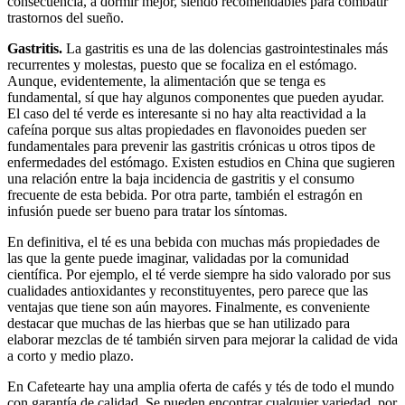
consecuencia, a dormir mejor, siendo recomendables para combatir
trastornos del sueño.
Gastritis.
​La gastritis es una de las dolencias gastrointestinales más
recurrentes y molestas, puesto que se focaliza en el estómago.
Aunque, evidentemente, la alimentación que se tenga es
fundamental, sí que hay algunos componentes que pueden ayudar.
El caso del té verde es interesante si no hay alta reactividad a la
cafeína porque sus altas propiedades en flavonoides pueden ser
fundamentales para prevenir las gastritis crónicas u otros tipos de
enfermedades del estómago. Existen estudios en China que sugieren
una relación entre la baja incidencia de gastritis y el consumo
frecuente de esta bebida. Por otra parte, también el estragón en
infusión puede ser bueno para tratar los síntomas.
En definitiva, el té es una bebida con muchas más propiedades de
las que la gente puede imaginar, validadas por la comunidad
científica. Por ejemplo, el té verde siempre ha sido valorado por sus
cualidades antioxidantes y reconstituyentes, pero parece que las
ventajas que tiene son aún mayores. Finalmente, es conveniente
destacar que muchas de las hierbas que se han utilizado para
elaborar mezclas de té también sirven para mejorar la calidad de vida
a corto y medio plazo.
En Cafetearte hay una amplia oferta de cafés y tés de todo el mundo
con garantía de calidad. Se pueden encontrar cualquier variedad, por