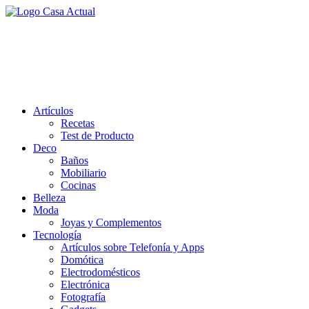
Saltar
al
casa actual
contenido
En Casaactual.com encontrarás, ideas, consejos y novedades de
decoración, bricolaje, belleza entre otras, para disfrutar de la viada y
de tu casa.
Artículos
Recetas
Test de Producto
Deco
Baños
Mobiliario
Cocinas
Belleza
Moda
Joyas y Complementos
Tecnología
Artículos sobre Telefonía y Apps
Domótica
Electrodomésticos
Electrónica
Fotografía