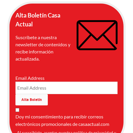
Alta Boletín Casa
Actual
Suscríbete a nuestra
newsletter de contenidos y
recibe información
actualizada.
Email Address
Doy mi consentimiento para recibir correos
electrónicos promocionales de casaactual.com
Al suscribirte, aceptas nuestra
política de privacidad
y