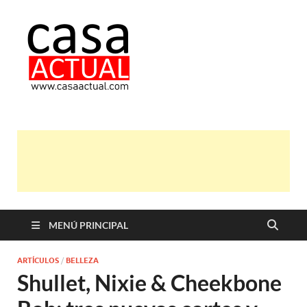
casa actual
En Casaactual.com encontrarás,
ideas, consejos y novedades de
decoración, bricolaje, belleza entre
otras, para disfrutar de la viada y de
tu casa.
MENÚ PRINCIPAL
ARTÍCULOS
/
BELLEZA
Shullet, Nixie & Cheekbone