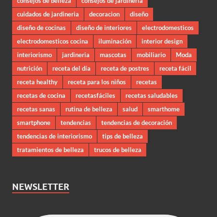
consejos de belleza
consejos de jardineria
cuidados de jardineria
decoracion
diseño
diseño de cocinas
diseño de interiores
electrodomesticos
electrodomesticos cocina
iluminación
interior design
interiorismo
jardineria
mascotas
mobiliario
Moda
nutrición
receta del día
receta de postres
receta fácil
receta healthy
receta para los niños
recetas
recetas de cocina
recetasfáciles
recetas saludables
recetas sanas
rutina de belleza
salud
smarthome
smartphone
tendencias
tendencias de decoración
tendencias de interiorismo
tips de belleza
tratamientos de belleza
trucos de belleza
NEWSLETTER