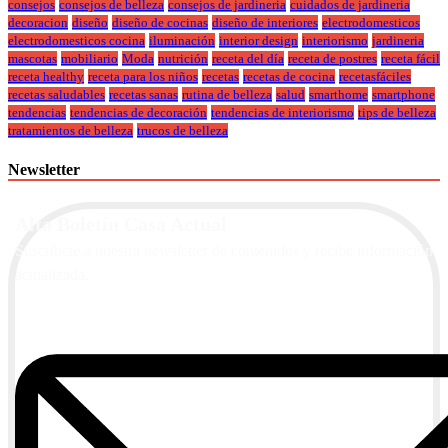
consejos
consejos de belleza
consejos de jardineria
cuidados de jardineria
decoracion
diseño
diseño de cocinas
diseño de interiores
electrodomesticos
electrodomesticos cocina
iluminación
interior design
interiorismo
jardineria
mascotas
mobiliario
Moda
nutrición
receta del día
receta de postres
receta fácil
receta healthy
receta para los niños
recetas
recetas de cocina
recetasfáciles
recetas saludables
recetas sanas
rutina de belleza
salud
smarthome
smartphone
tendencias
tendencias de decoración
tendencias de interiorismo
tips de belleza
tratamientos de belleza
trucos de belleza
Newsletter
Alta Boletín Casa Actual
Suscríbete a nuestra newsletter de contenidos y recibe información
actualizada.