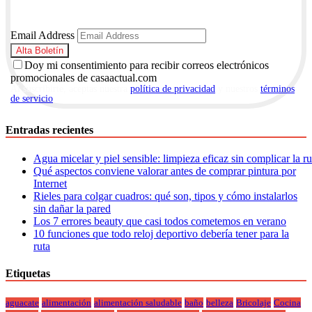
Email Address
Doy mi consentimiento para recibir correos electrónicos
promocionales de casaactual.com
Al suscribirte, aceptas nuestra
política de privacidad
y nuestros
términos
de servicio
.
Entradas recientes
Agua micelar y piel sensible: limpieza eficaz sin complicar la r
Qué aspectos conviene valorar antes de comprar pintura por
Internet
Rieles para colgar cuadros: qué son, tipos y cómo instalarlos
sin dañar la pared
Los 7 errores beauty que casi todos cometemos en verano
10 funciones que todo reloj deportivo debería tener para la
ruta
Etiquetas
aguacate
alimentación
alimentación saludable
baño
belleza
Bricolaje
Cocina