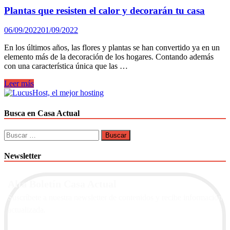
Plantas que resisten el calor y decorarán tu casa
06/09/2022
01/09/2022
En los últimos años, las flores y plantas se han convertido ya en un
elemento más de la decoración de los hogares. Contando además
con una característica única que las …
Plantas
Leer más
que
resisten
el
Busca en Casa Actual
calor
y
Buscar:
decorarán
tu
Newsletter
casa
Alta Boletín Casa Actual
Suscríbete a nuestra newsletter de contenidos y recibe información
actualizada.