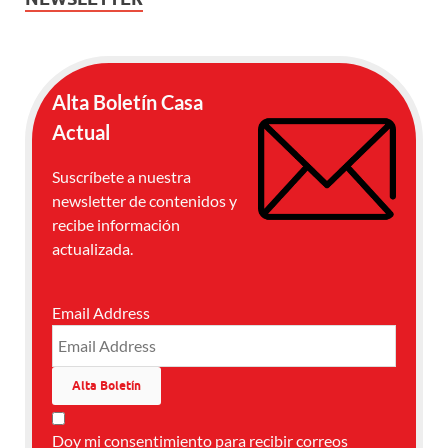
Alta Boletín Casa
Actual
Suscríbete a nuestra
newsletter de contenidos y
recibe información
actualizada.
Email Address
Doy mi consentimiento para recibir correos