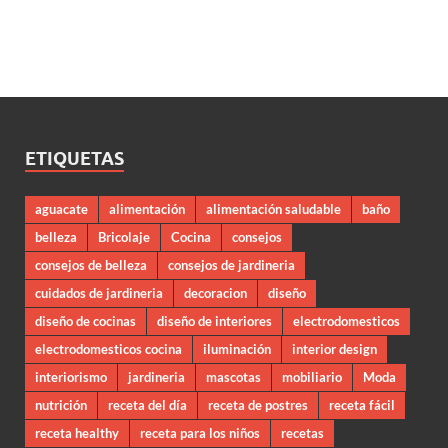
ETIQUETAS
aguacate
alimentación
alimentación saludable
baño
belleza
Bricolaje
Cocina
consejos
consejos de belleza
consejos de jardineria
cuidados de jardineria
decoracion
diseño
diseño de cocinas
diseño de interiores
electrodomesticos
electrodomesticos cocina
iluminación
interior design
interiorismo
jardineria
mascotas
mobiliario
Moda
nutrición
receta del día
receta de postres
receta fácil
receta healthy
receta para los niños
recetas