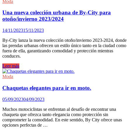
Acerbis
Moda
2024
Pantalón
Una nueva colección urbana de By-City para
y
otoño/invierno 2023/2024
chaqueta
Acerbis
14/11/2023
15/11/2023
CE
X-
By-City lanza la nueva colección otoño/invierno 2023-2024, donde
Rover
las prendas urbanas ofrecen un estilo único tanto en la ciudad como
fuera de ella, garantizando comodidad y protección mientras
conduces.
Una
Leer más
nueva
colección
Moda
urbana
de
Chaquetas elegantes para ir en moto.
By-
City
05/09/2023
04/09/2023
para
otoño/invierno
Muchos motociclistas se enfrentan al desafío de encontrar una
2023/2024
chaqueta que ofrezca tanto elegancia como protección sin
comprometer la comodidad. En este sentido, By City ofrece unas
opciones perfectas de …