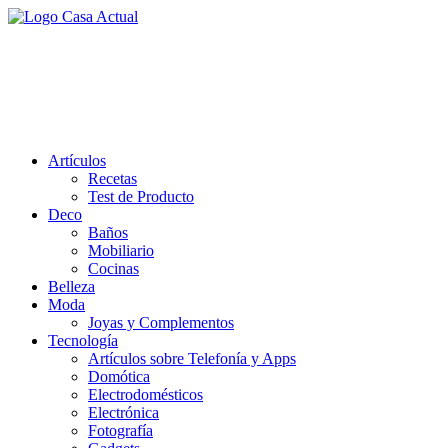
Saltar
al
casa actual
contenido
En Casaactual.com encontrarás, ideas, consejos y novedades de
decoración, bricolaje, belleza entre otras, para disfrutar de la viada y
de tu casa.
Artículos
Recetas
Test de Producto
Deco
Baños
Mobiliario
Cocinas
Belleza
Moda
Joyas y Complementos
Tecnología
Artículos sobre Telefonía y Apps
Domótica
Electrodomésticos
Electrónica
Fotografía