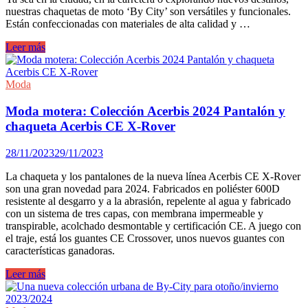
nuestras chaquetas de moto ‘By City’ son versátiles y funcionales.
Están confeccionadas con materiales de alta calidad y …
Estilo
Leer más
y
Seguridad
en
Moda
tus
Viajes
Moda motera: Colección Acerbis 2024 Pantalón y
moteros
chaqueta Acerbis CE X-Rover
28/11/2023
29/11/2023
La chaqueta y los pantalones de la nueva línea Acerbis CE X-Rover
son una gran novedad para 2024. Fabricados en poliéster 600D
resistente al desgarro y a la abrasión, repelente al agua y fabricado
con un sistema de tres capas, con membrana impermeable y
transpirable, acolchado desmontable y certificación CE. A juego con
el traje, está los guantes CE Crossover, unos nuevos guantes con
características ganadoras.
Moda
Leer más
motera:
Colección