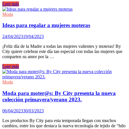
Chaquetas
Leer más
elegantes
para
Moda
ir
en
Ideas para regalar a mujeres moteras
moto.
24/04/2023
19/04/2023
¡Feliz día de la Madre a todas las mujeres valientes y moteras! By
City quiere celebrar este día tan especial con todas las mujeres que
comparten su amor por la …
Ideas
Leer más
para
regalar
a
Moda
mujeres
moteras
Moda para moter@s: By City presenta la nueva
colección primavera/verano 2023.
06/04/2023
30/03/2023
Los productos By City para esta temporada llegan con muchos
cambios, entre los que destaca la nueva tecnología de tejido de “hilo