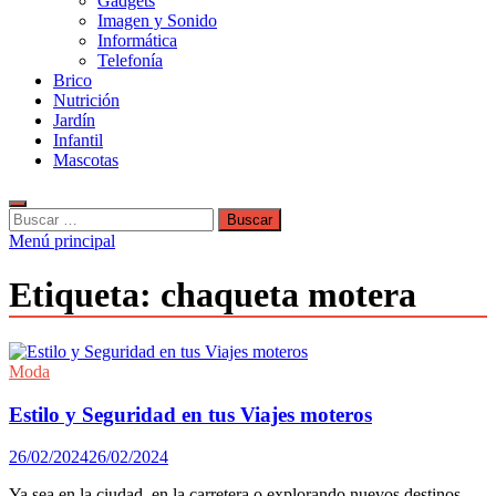
Gadgets
Imagen y Sonido
Informática
Telefonía
Brico
Nutrición
Jardín
Infantil
Mascotas
Buscar:
Menú principal
Etiqueta:
chaqueta motera
Moda
Estilo y Seguridad en tus Viajes moteros
26/02/2024
26/02/2024
Ya sea en la ciudad, en la carretera o explorando nuevos destinos,