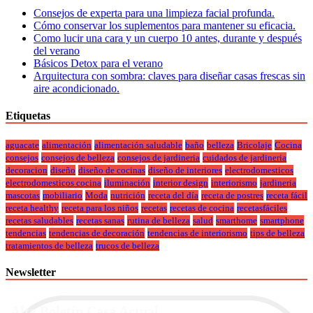
Consejos de experta para una limpieza facial profunda.
Cómo conservar los suplementos para mantener su eficacia.
Como lucir una cara y un cuerpo 10 antes, durante y después
del verano
Básicos Detox para el verano
Arquitectura con sombra: claves para diseñar casas frescas sin
aire acondicionado.
Etiquetas
aguacate
alimentación
alimentación saludable
baño
belleza
Bricolaje
Cocina
consejos
consejos de belleza
consejos de jardineria
cuidados de jardineria
decoracion
diseño
diseño de cocinas
diseño de interiores
electrodomesticos
electrodomesticos cocina
iluminación
interior design
interiorismo
jardineria
mascotas
mobiliario
Moda
nutrición
receta del día
receta de postres
receta fácil
receta healthy
receta para los niños
recetas
recetas de cocina
recetasfáciles
recetas saludables
recetas sanas
rutina de belleza
salud
smarthome
smartphone
tendencias
tendencias de decoración
tendencias de interiorismo
tips de belleza
tratamientos de belleza
trucos de belleza
Newsletter
Alta Boletín Casa Actual