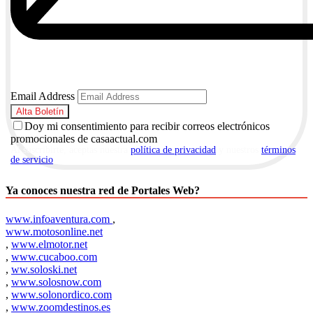
Email Address
Doy mi consentimiento para recibir correos electrónicos
promocionales de casaactual.com
Al suscribirte, aceptas nuestra
política de privacidad
y nuestros
términos
de servicio
.
Ya conoces nuestra red de Portales Web?
www.infoaventura.com
,
www.motosonline.net
,
www.elmotor.net
,
www.cucaboo.com
,
ww.soloski.net
,
www.solosnow.com
,
www.solonordico.com
,
www.zoomdestinos.es