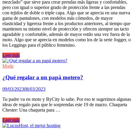
mezclado” que sirve para crear prendas más ligeras y confortables,
pero con igual o superior grado de protección frente a las prendas
con tejidos de doble o triple capa. Algo que se aprecia en una nueva
gama de pantalones, con modelos más cómodos, de mayor
elasticidad y ligereza frente a los productos anteriores, al tiempo que
mantienen su mismo nivel de protección y ofrecen siempre un tacto
agradable y confortable, además de mayor estilo una vez fuera de la
moto. Algo que se aprecia en modelos como los de la serie Jogger, o
los Leggings para el público femenino.
Moda
Leer más
para
moter@s:
Moda
By
City
¿Qué regalar a un papá motero?
presenta
la
09/03/2023
08/03/2023
nueva
colección
Tu padre va en moto y ByCity lo sabe. Por eso te sugerimos algunas
primavera/verano
ideas de regalo para que le sorprendas este 19 de marzo. Chaqueta
2023.
Chester: Una chaqueta para …
¿Qué
Leer más
regalar
a