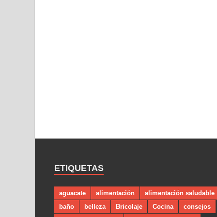
ETIQUETAS
aguacate
alimentación
alimentación saludable
baño
belleza
Bricolaje
Cocina
consejos