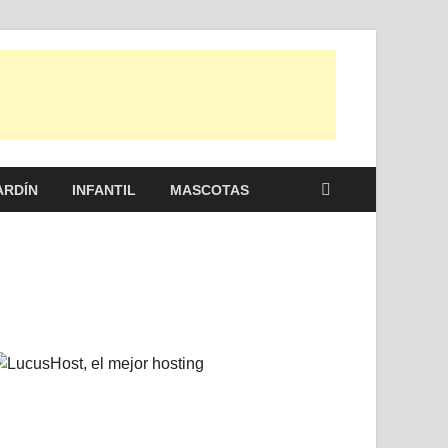
 otras, para disfrutar de la viada y de tu casa.
ARDÍN
INFANTIL
MASCOTAS