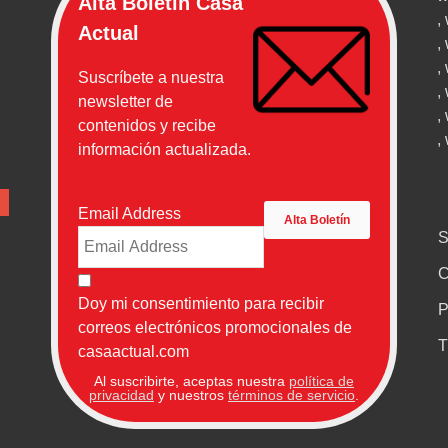
Alta Boletín Casa
,
Actual
,
,
Suscríbete a nuestra
,
newsletter de
,
contenidos y recibe
,
información actualizada.
Email Address
S
C
Doy mi consentimiento para recibir
P
correos electrónicos promocionales de
T
casaactual.com
Al suscribirte, aceptas nuestra
política de
privacidad
y nuestros
términos de servicio
.