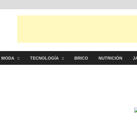
al
s, ideas, consejos y novedades de decoración, bricolaje, belleza entre
MODA
TECNOLOGÍA
BRICO
NUTRICIÓN
J