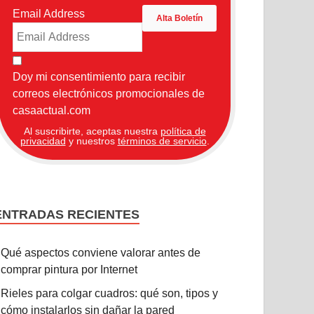
Email Address
Doy mi consentimiento para recibir
correos electrónicos promocionales de
casaactual.com
Al suscribirte, aceptas nuestra
política de
privacidad
y nuestros
términos de servicio
.
ENTRADAS RECIENTES
Qué aspectos conviene valorar antes de
comprar pintura por Internet
Rieles para colgar cuadros: qué son, tipos y
cómo instalarlos sin dañar la pared