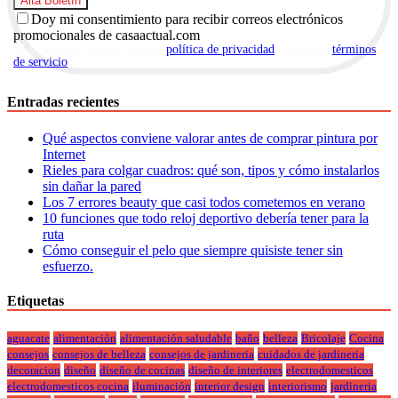
Doy mi consentimiento para recibir correos electrónicos
promocionales de casaactual.com
Al suscribirte, aceptas nuestra
política de privacidad
y nuestros
términos
de servicio
.
Entradas recientes
Qué aspectos conviene valorar antes de comprar pintura por
Internet
Rieles para colgar cuadros: qué son, tipos y cómo instalarlos
sin dañar la pared
Los 7 errores beauty que casi todos cometemos en verano
10 funciones que todo reloj deportivo debería tener para la
ruta
Cómo conseguir el pelo que siempre quisiste tener sin
esfuerzo.
Etiquetas
aguacate
alimentación
alimentación saludable
baño
belleza
Bricolaje
Cocina
consejos
consejos de belleza
consejos de jardineria
cuidados de jardineria
decoracion
diseño
diseño de cocinas
diseño de interiores
electrodomesticos
electrodomesticos cocina
iluminación
interior design
interiorismo
jardineria