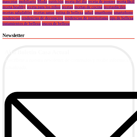
mascotas
mobiliario
Moda
nutrición
receta del día
receta de postres
receta fácil
receta healthy
receta para los niños
recetas
recetas de cocina
recetasfáciles
recetas saludables
recetas sanas
rutina de belleza
salud
smarthome
smartphone
tendencias
tendencias de decoración
tendencias de interiorismo
tips de belleza
tratamientos de belleza
trucos de belleza
Newsletter
Alta Boletín Casa Actual
Suscríbete a nuestra newsletter de contenidos y recibe información
actualizada.