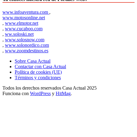
www.infoaventura.com
,
www.motosonline.net
,
www.elmotor.net
,
www.cucaboo.com
,
ww.soloski.net
,
www.solosnow.com
,
www.solonordico.com
,
www.zoomdestinos.es
Sobre Casa Actual
Contactar con Casa Actual
Política de cookies (UE)
Términos y condiciones
Todos los derechos reservados Casa Actual 2025
Funciona con
WordPress
y
HitMag
.