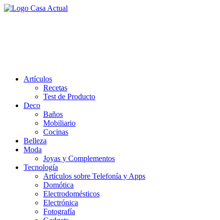
Saltar
al
casa actual
contenido
En Casaactual.com encontrarás, ideas, consejos y novedades de
decoración, bricolaje, belleza entre otras, para disfrutar de la viada y
de tu casa.
Artículos
Recetas
Test de Producto
Deco
Baños
Mobiliario
Cocinas
Belleza
Moda
Joyas y Complementos
Tecnología
Artículos sobre Telefonía y Apps
Domótica
Electrodomésticos
Electrónica
Fotografía