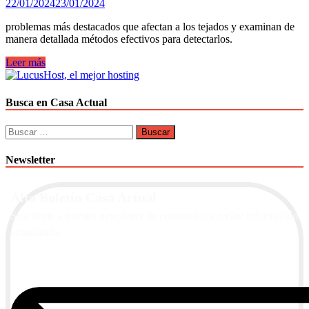
22/01/2024
23/01/2024
problemas más destacados que afectan a los tejados y examinan de
manera detallada métodos efectivos para detectarlos.
Tejados
Leer más
a
prueba
de
Busca en Casa Actual
problemas:
problemas
Buscar:
comunes,
cómo
Newsletter
detectarlos
y
solucionarlos
Alta Boletín Casa Actual
con
éxito.
Suscríbete a nuestra newsletter de contenidos y recibe información
actualizada.