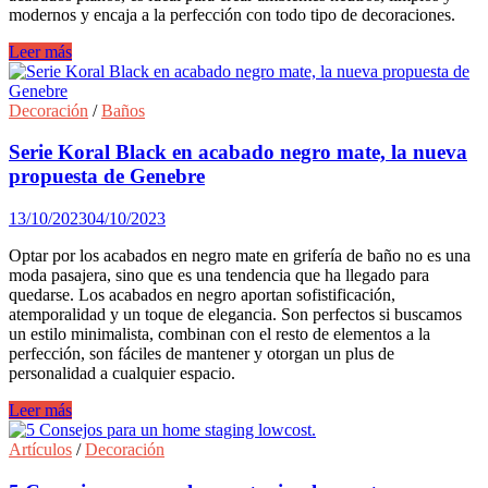
modernos y encaja a la perfección con todo tipo de decoraciones.
Líneas
Leer más
rectas
para
la
Decoración
/
Baños
grifería
del
Serie Koral Black en acabado negro mate, la nueva
baño
propuesta de Genebre
13/10/2023
04/10/2023
Optar por los acabados en negro mate en grifería de baño no es una
moda pasajera, sino que es una tendencia que ha llegado para
quedarse. Los acabados en negro aportan sofistificación,
atemporalidad y un toque de elegancia. Son perfectos si buscamos
un estilo minimalista, combinan con el resto de elementos a la
perfección, son fáciles de mantener y otorgan un plus de
personalidad a cualquier espacio.
Serie
Leer más
Koral
Black
Artículos
/
Decoración
en
acabado