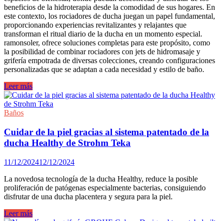
baño
beneficios de la hidroterapia desde la comodidad de sus hogares. En
completo.
este contexto, los rociadores de ducha juegan un papel fundamental,
proporcionando experiencias revitalizantes y relajantes que
transforman el ritual diario de la ducha en un momento especial.
ramonsoler, ofrece soluciones completas para este propósito, como
la posibilidad de combinar rociadores con jets de hidromasaje y
grifería empotrada de diversas colecciones, creando configuraciones
personalizadas que se adaptan a cada necesidad y estilo de baño.
Transforma
Leer más
tu
ducha
en
Baños
un
oasis
Cuidar de la piel gracias al sistema patentado de la
de
ducha Healthy de Strohm Teka
relajación.
11/12/2024
12/12/2024
La novedosa tecnología de la ducha Healthy, reduce la posible
proliferación de patógenas especialmente bacterias, consiguiendo
disfrutar de una ducha placentera y segura para la piel.
Cuidar
Leer más