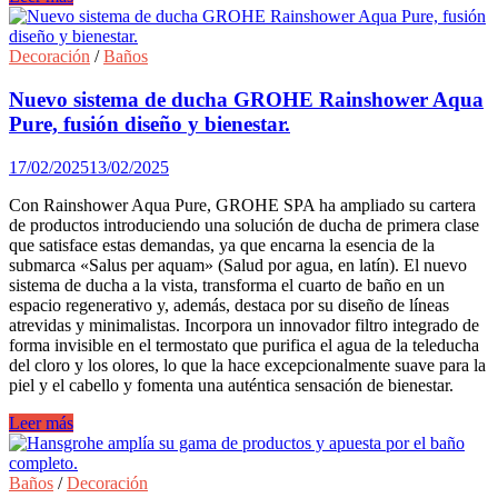
combinar
muebles
de
Decoración
/
Baños
baño
con
Nuevo sistema de ducha GROHE Rainshower Aqua
grifería
Pure, fusión diseño y bienestar.
de
baño.
17/02/2025
13/02/2025
Con Rainshower Aqua Pure, GROHE SPA ha ampliado su cartera
de productos introduciendo una solución de ducha de primera clase
que satisface estas demandas, ya que encarna la esencia de la
submarca «Salus per aquam» (Salud por agua, en latín). El nuevo
sistema de ducha a la vista, transforma el cuarto de baño en un
espacio regenerativo y, además, destaca por su diseño de líneas
atrevidas y minimalistas. Incorpora un innovador filtro integrado de
forma invisible en el termostato que purifica el agua de la teleducha
del cloro y los olores, lo que la hace excepcionalmente suave para la
piel y el cabello y fomenta una auténtica sensación de bienestar.
Nuevo
Leer más
sistema
de
ducha
Baños
/
Decoración