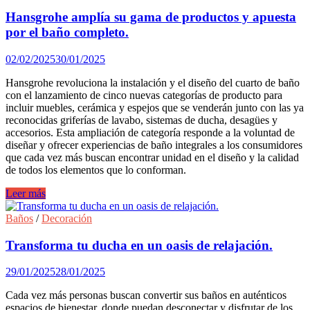
GROHE
Rainshower
Hansgrohe amplía su gama de productos y apuesta
Aqua
por el baño completo.
Pure,
fusión
02/02/2025
30/01/2025
diseño
y
Hansgrohe revoluciona la instalación y el diseño del cuarto de baño
bienestar.
con el lanzamiento de cinco nuevas categorías de producto para
incluir muebles, cerámica y espejos que se venderán junto con las ya
reconocidas griferías de lavabo, sistemas de ducha, desagües y
accesorios. Esta ampliación de categoría responde a la voluntad de
diseñar y ofrecer experiencias de baño integrales a los consumidores
que cada vez más buscan encontrar unidad en el diseño y la calidad
de todos los elementos que lo conforman.
Hansgrohe
Leer más
amplía
su
Baños
/
Decoración
gama
de
Transforma tu ducha en un oasis de relajación.
productos
y
29/01/2025
28/01/2025
apuesta
por
Cada vez más personas buscan convertir sus baños en auténticos
el
espacios de bienestar, donde puedan desconectar y disfrutar de los