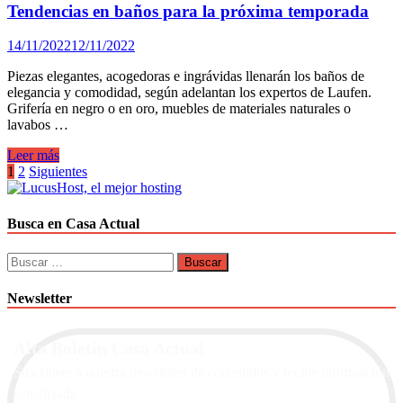
de
Tendencias en baños para la próxima temporada
Ramon
Soler®
14/11/2022
12/11/2022
en
una
Piezas elegantes, acogedoras e ingrávidas llenarán los baños de
grifería
elegancia y comodidad, según adelantan los expertos de Laufen.
empotrada.
Grifería en negro o en oro, muebles de materiales naturales o
lavabos …
Tendencias
Leer más
en
Paginación
1
2
Siguientes
baños
de
para
la
entradas
Busca en Casa Actual
próxima
temporada
Buscar:
Newsletter
Alta Boletín Casa Actual
Suscríbete a nuestra newsletter de contenidos y recibe información
actualizada.