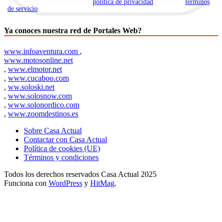
Al suscribirte, aceptas nuestra
política de privacidad
y nuestros
términos
de servicio
.
Ya conoces nuestra red de Portales Web?
www.infoaventura.com
,
www.motosonline.net
,
www.elmotor.net
,
www.cucaboo.com
,
ww.soloski.net
,
www.solosnow.com
,
www.solonordico.com
,
www.zoomdestinos.es
Sobre Casa Actual
Contactar con Casa Actual
Política de cookies (UE)
Términos y condiciones
Todos los derechos reservados Casa Actual 2025
Funciona con
WordPress
y
HitMag
.