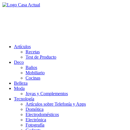
Saltar
al
casa actual
contenido
En Casaactual.com encontrarás, ideas, consejos y novedades de
decoración, bricolaje, belleza entre otras, para disfrutar de la viada y
de tu casa.
Artículos
Recetas
Test de Producto
Deco
Baños
Mobiliario
Cocinas
Belleza
Moda
Joyas y Complementos
Tecnología
Artículos sobre Telefonía y Apps
Domótica
Electrodomésticos
Electrónica
Fotografía