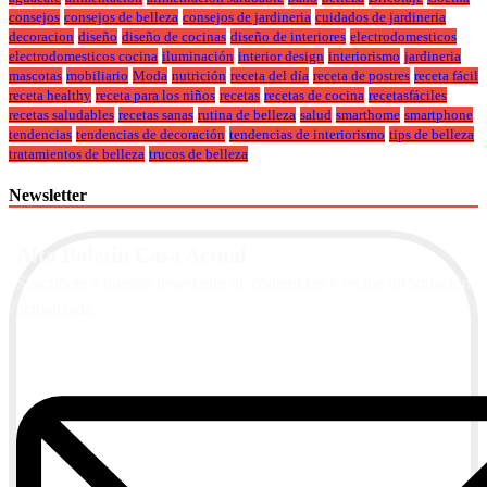
consejos
consejos de belleza
consejos de jardineria
cuidados de jardineria
decoracion
diseño
diseño de cocinas
diseño de interiores
electrodomesticos
electrodomesticos cocina
iluminación
interior design
interiorismo
jardineria
mascotas
mobiliario
Moda
nutrición
receta del día
receta de postres
receta fácil
receta healthy
receta para los niños
recetas
recetas de cocina
recetasfáciles
recetas saludables
recetas sanas
rutina de belleza
salud
smarthome
smartphone
tendencias
tendencias de decoración
tendencias de interiorismo
tips de belleza
tratamientos de belleza
trucos de belleza
Newsletter
Alta Boletín Casa Actual
Suscríbete a nuestra newsletter de contenidos y recibe información
actualizada.