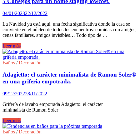
5 Consejos para un home staging lowcost.
negro
mate,
04/01/2023
22/12/2022
la
nueva
La Navidad ya está aquí, una fecha significativa donde la casa se
propuesta
convierte en el núcleo de todos los encuentros: comidas con amigos,
de
cenas familiares, amigos invisibles… Todo tipo de …
Genebre
5
Leer más
Consejos
para
un
Baños
/
Decoración
home
staging
Adagietto: el carácter minimalista de Ramon Soler®
lowcost.
en una grifería empotrada.
09/12/2022
28/11/2022
Grifería de lavabo empotrada Adagietto: el carácter
minimalista de Ramon Soler
Adagietto:
Leer más
el
carácter
Baños
/
Decoración
minimalista