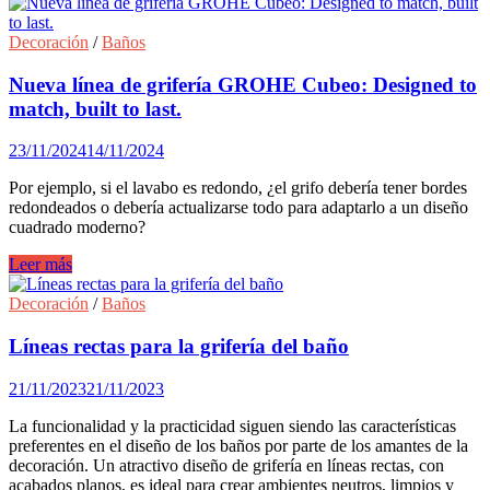
de
la
piel
Decoración
/
Baños
gracias
al
Nueva línea de grifería GROHE Cubeo: Designed to
sistema
match, built to last.
patentado
de
23/11/2024
14/11/2024
la
ducha
Por ejemplo, si el lavabo es redondo, ¿el grifo debería tener bordes
Healthy
redondeados o debería actualizarse todo para adaptarlo a un diseño
de
cuadrado moderno?
Strohm
Teka
Nueva
Leer más
línea
de
Decoración
/
Baños
grifería
GROHE
Líneas rectas para la grifería del baño
Cubeo:
Designed
21/11/2023
21/11/2023
to
match,
La funcionalidad y la practicidad siguen siendo las características
built
preferentes en el diseño de los baños por parte de los amantes de la
to
decoración. Un atractivo diseño de grifería en líneas rectas, con
last.
acabados planos, es ideal para crear ambientes neutros, limpios y