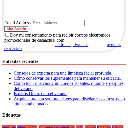
Email Address
Doy mi consentimiento para recibir correos electrónicos
promocionales de casaactual.com
Al suscribirte, aceptas nuestra
política de privacidad
y nuestros
términos
de servicio
.
Entradas recientes
Consejos de experta para una limpieza facial profunda.
Cómo conservar los suplementos para mantener su eficacia.
Como lucir una cara y un cuerpo 10 antes, durante y después
del verano
Básicos Detox para el verano
Arquitectura con sombra: claves para diseñar casas frescas sin
aire acondicionado.
Etiquetas
aguacate
alimentación
alimentación saludable
baño
belleza
Bricolaje
Cocina