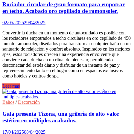
baño?
Rociador circular de gran formato para empotrar
Acabados
en techo. Acabado oro cepillado de ramonsoler.
blancos
vs.
02/05/2025
29/04/2025
negros
en
Convertir la ducha en un momento de autocuidado es posible con
grifería
los rociadores empotrados a techo circulares en oro cepillado de 450
mm de ramonsoler, diseñados para transformar cualquier baño en un
santuario de relajación y confort absoluto. Inspirados en los mejores
spas, estos rociadores ofrecen una experiencia envolvente que
convierte cada ducha en un ritual de bienestar, permitiendo
desconectar del estrés diario y disfrutar de un instante de paz y
rejuvenecimiento tanto en el hogar como en espacios exclusivos
como hoteles y centros de spa
Rociador
Leer más
circular
de
gran
Baños
/
Decoración
formato
para
Gala presenta Tizona, una grifería de alto valor
empotrar
estético en múltiples acabados.
en
techo.
17/04/2025
08/04/2025