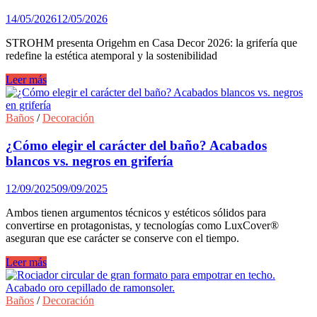
14/05/2026
12/05/2026
STROHM presenta Origehm en Casa Decor 2026: la grifería que
redefine la estética atemporal y la sostenibilidad
Strohm
Leer más
presenta
en
el
Baños
/
Decoración
espacio
Kamaleohm
¿Cómo elegir el carácter del baño? Acabados
de
blancos vs. negros en grifería
Casa
Decor
12/09/2025
09/09/2025
2026
los
Ambos tienen argumentos técnicos y estéticos sólidos para
nuevos
convertirse en protagonistas, y tecnologías como LuxCover®
acabados
aseguran que ese carácter se conserve con el tiempo.
de
la
¿Cómo
Leer más
colección
elegir
de
el
grifería
carácter
Baños
/
Decoración
ORIGEHM
del