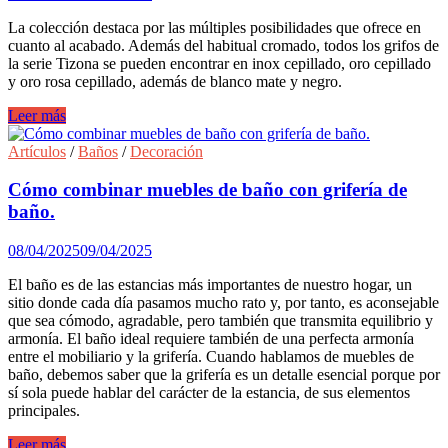
Acabado
oro
La colección destaca por las múltiples posibilidades que ofrece en
cepillado
cuanto al acabado. Además del habitual cromado, todos los grifos de
de
la serie Tizona se pueden encontrar en inox cepillado, oro cepillado
ramonsoler.
y oro rosa cepillado, además de blanco mate y negro.
Gala
Leer más
presenta
Tizona,
Artículos
/
Baños
/
Decoración
una
grifería
Cómo combinar muebles de baño con grifería de
de
baño.
alto
valor
08/04/2025
09/04/2025
estético
en
El baño es de las estancias más importantes de nuestro hogar, un
múltiples
sitio donde cada día pasamos mucho rato y, por tanto, es aconsejable
acabados.
que sea cómodo, agradable, pero también que transmita equilibrio y
armonía. El baño ideal requiere también de una perfecta armonía
entre el mobiliario y la grifería. Cuando hablamos de muebles de
baño, debemos saber que la grifería es un detalle esencial porque por
sí sola puede hablar del carácter de la estancia, de sus elementos
principales.
Cómo
Leer más