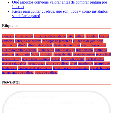
Qué aspectos conviene valorar antes de comprar pintura por
Internet
Rieles para colgar cuadros: qué son, tipos y cómo instalarlos
sin dañar la pared
Etiquetas
aguacate
alimentación
alimentación saludable
baño
belleza
Bricolaje
Cocina
consejos
consejos de belleza
consejos de jardineria
cuidados de jardineria
decoracion
diseño
diseño de cocinas
diseño de interiores
electrodomesticos
electrodomesticos cocina
iluminación
interior design
interiorismo
jardineria
mascotas
mobiliario
Moda
nutrición
receta del día
receta de postres
receta fácil
receta healthy
receta para los niños
recetas
recetas de cocina
recetasfáciles
recetas saludables
recetas sanas
rutina de belleza
salud
smarthome
smartphone
tendencias
tendencias de decoración
tendencias de interiorismo
tips de belleza
tratamientos de belleza
trucos de belleza
Newsletter
Alta Boletín Casa Actual
Suscríbete a nuestra newsletter de contenidos y recibe información
actualizada.