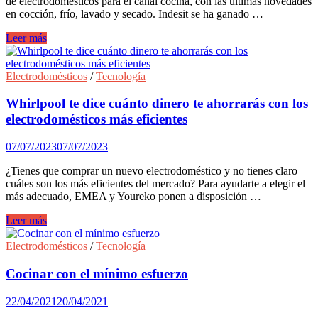
de electrodomésticos para el canal cocina, con las últimas novedades
en cocción, frío, lavado y secado. Indesit se ha ganado …
Indesit
Leer más
presenta
su
nuevo
Electrodomésticos
/
Tecnología
catálogo
para
Whirlpool te dice cuánto dinero te ahorrarás con los
2023-
electrodomésticos más eficientes
2024
07/07/2023
07/07/2023
¿Tienes que comprar un nuevo electrodoméstico y no tienes claro
cuáles son los más eficientes del mercado? Para ayudarte a elegir el
más adecuado, EMEA y Youreko ponen a disposición …
Whirlpool
Leer más
te
dice
Electrodomésticos
/
Tecnología
cuánto
dinero
Cocinar con el mínimo esfuerzo
te
ahorrarás
22/04/2021
20/04/2021
con