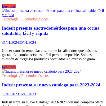
Indesit
Leer más
presenta
sus
nuevas
Tecnología
/
Electrodomésticos
lavadoras
Innex
Indesit presenta electrodomésticos para una cocina
Push&Go
saludable, fácil y rápida
con
vapor.
31/01/2024
30/01/2024
Comer sano sin renunciar al sabor de los alimentos que más nos
gustan. La combinación es difícil pero no imposible. Sólo es
cuestión de elegir los productos adecuados sin exceso de grasa …
Indesit
Leer más
presenta
electrodomésticos
Tecnología
/
Electrodomésticos
para
una
Indesit presenta su nuevo catálogo para 2023-2024
cocina
saludable,
17/10/2023
16/10/2023
fácil
y
Indesit lanza su nuevo Catálogo 2023-2024 con una completa oferta
rápida