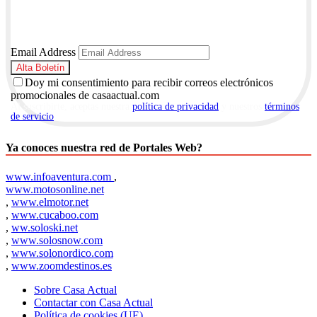
Email Address
Doy mi consentimiento para recibir correos electrónicos
promocionales de casaactual.com
Al suscribirte, aceptas nuestra
política de privacidad
y nuestros
términos
de servicio
.
Ya conoces nuestra red de Portales Web?
www.infoaventura.com
,
www.motosonline.net
,
www.elmotor.net
,
www.cucaboo.com
,
ww.soloski.net
,
www.solosnow.com
,
www.solonordico.com
,
www.zoomdestinos.es
Sobre Casa Actual
Contactar con Casa Actual
Política de cookies (UE)