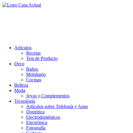
Saltar
al
casa actual
contenido
En Casaactual.com encontrarás, ideas, consejos y novedades de
decoración, bricolaje, belleza entre otras, para disfrutar de la viada y
de tu casa.
Artículos
Recetas
Test de Producto
Deco
Baños
Mobiliario
Cocinas
Belleza
Moda
Joyas y Complementos
Tecnología
Artículos sobre Telefonía y Apps
Domótica
Electrodomésticos
Electrónica
Fotografía