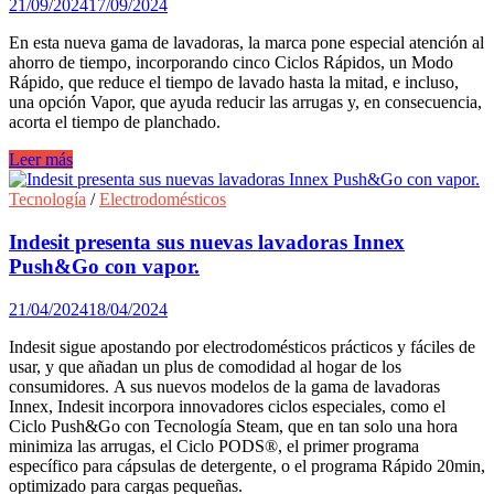
21/09/2024
17/09/2024
En esta nueva gama de lavadoras, la marca pone especial atención al
ahorro de tiempo, incorporando cinco Ciclos Rápidos, un Modo
Rápido, que reduce el tiempo de lavado hasta la mitad, e incluso,
una opción Vapor, que ayuda reducir las arrugas y, en consecuencia,
acorta el tiempo de planchado.
Indesit
Leer más
presenta
la
Tecnología
/
Electrodomésticos
nueva
gama
Indesit presenta sus nuevas lavadoras Innex
de
Push&Go con vapor.
lavadoras
MyTime
21/04/2024
18/04/2024
con
ciclos
Indesit sigue apostando por electrodomésticos prácticos y fáciles de
rápidos.
usar, y que añadan un plus de comodidad al hogar de los
consumidores. A sus nuevos modelos de la gama de lavadoras
Innex, Indesit incorpora innovadores ciclos especiales, como el
Ciclo Push&Go con Tecnología Steam, que en tan solo una hora
minimiza las arrugas, el Ciclo PODS®, el primer programa
específico para cápsulas de detergente, o el programa Rápido 20min,
optimizado para cargas pequeñas.