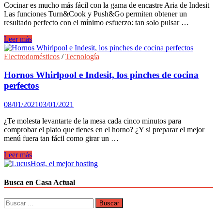
los
Cocinar es mucho más fácil con la gama de encastre Aria de Indesit
electrodomésticos
Las funciones Turn&Cook y Push&Go permiten obtener un
más
resultado perfecto con el mínimo esfuerzo: tan solo pulsar …
eficientes
Cocinar
Leer más
con
el
Electrodomésticos
/
Tecnología
mínimo
esfuerzo
Hornos Whirlpool e Indesit, los pinches de cocina
perfectos
08/01/2021
03/01/2021
¿Te molesta levantarte de la mesa cada cinco minutos para
comprobar el plato que tienes en el horno? ¿Y si preparar el mejor
menú fuera tan fácil como girar un …
Hornos
Leer más
Whirlpool
e
Indesit,
Busca en Casa Actual
los
pinches
Buscar:
de
cocina