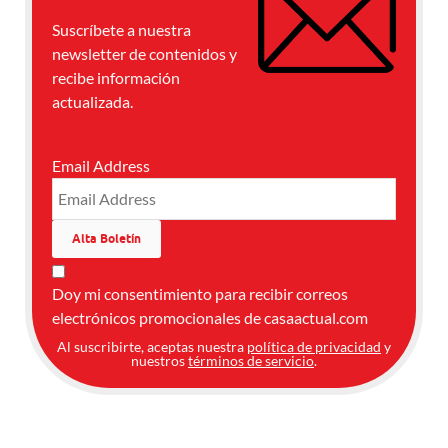
Suscríbete a nuestra
newsletter de contenidos y
recibe información
actualizada.
Email Address
Doy mi consentimiento para recibir correos
electrónicos promocionales de casaactual.com
Al suscribirte, aceptas nuestra
política de privacidad
y
nuestros
términos de servicio
.