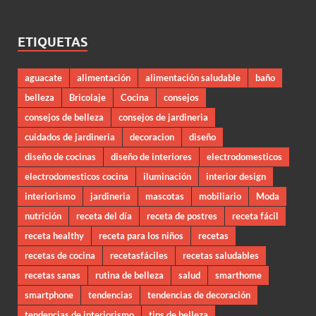
ETIQUETAS
aguacate
alimentación
alimentación saludable
baño
belleza
Bricolaje
Cocina
consejos
consejos de belleza
consejos de jardineria
cuidados de jardineria
decoracion
diseño
diseño de cocinas
diseño de interiores
electrodomesticos
electrodomesticos cocina
iluminación
interior design
interiorismo
jardineria
mascotas
mobiliario
Moda
nutrición
receta del día
receta de postres
receta fácil
receta healthy
receta para los niños
recetas
recetas de cocina
recetasfáciles
recetas saludables
recetas sanas
rutina de belleza
salud
smarthome
smartphone
tendencias
tendencias de decoración
tendencias de interiorismo
tips de belleza