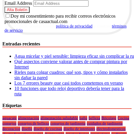
Email Address
Doy mi consentimiento para recibir correos electrónicos
promocionales de casaactual.com
Al suscribirte, aceptas nuestra
política de privacidad
y nuestros
términos
de servicio
.
Entradas recientes
Agua micelar y piel sensible: limpieza eficaz sin complicar la r
Qué aspectos conviene valorar antes de comprar pintura por
Internet
Rieles para colgar cuadros: qué son, tipos y cómo instalarlos
sin dañar la pared
Los 7 errores beauty que casi todos cometemos en verano
10 funciones que todo reloj deportivo debería tener para la
ruta
Etiquetas
aguacate
alimentación
alimentación saludable
baño
belleza
Bricolaje
Cocina
consejos
consejos de belleza
consejos de jardineria
cuidados de jardineria
decoracion
diseño
diseño de cocinas
diseño de interiores
electrodomesticos