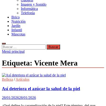
Gadgets
Imagen y Sonido
Informática
Telefonía
Brico
Nutrición
Jardín
Infantil
Mascotas
Buscar:
Menú principal
Etiqueta:
Vicente Mera
Belleza
/
Artículos
Así deteriora el azúcar la salud de la piel
28/01/2026
28/01/2026
¿Qué define la caramelización de la piel? Este término, del que