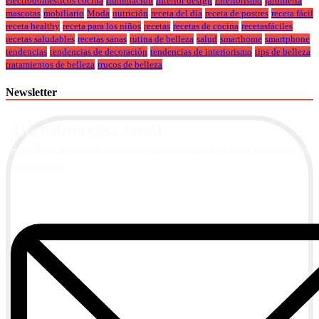
electrodomesticos cocina
iluminación
interior design
interiorismo
jardineria
mascotas
mobiliario
Moda
nutrición
receta del día
receta de postres
receta fácil
receta healthy
receta para los niños
recetas
recetas de cocina
recetasfáciles
recetas saludables
recetas sanas
rutina de belleza
salud
smarthome
smartphone
tendencias
tendencias de decoración
tendencias de interiorismo
tips de belleza
tratamientos de belleza
trucos de belleza
Newsletter
Alta Boletín Casa Actual
Suscríbete a nuestra newsletter de contenidos y recibe información
actualizada.