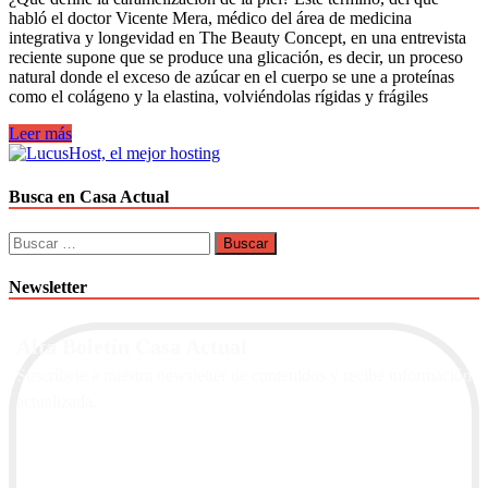
habló el doctor Vicente Mera, médico del área de medicina
integrativa y longevidad en The Beauty Concept, en una entrevista
reciente supone que se produce una glicación, es decir, un proceso
natural donde el exceso de azúcar en el cuerpo se une a proteínas
como el colágeno y la elastina, volviéndolas rígidas y frágiles
Así
Leer más
deteriora
el
azúcar
Busca en Casa Actual
la
salud
Buscar:
de
la
Newsletter
piel
Alta Boletín Casa Actual
Suscríbete a nuestra newsletter de contenidos y recibe información
actualizada.