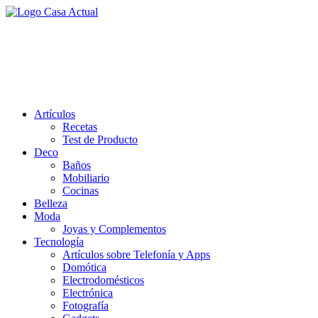
Saltar
al
casa actual
contenido
En Casaactual.com encontrarás, ideas, consejos y novedades de
decoración, bricolaje, belleza entre otras, para disfrutar de la viada y
de tu casa.
Artículos
Recetas
Test de Producto
Deco
Baños
Mobiliario
Cocinas
Belleza
Moda
Joyas y Complementos
Tecnología
Artículos sobre Telefonía y Apps
Domótica
Electrodomésticos
Electrónica
Fotografía