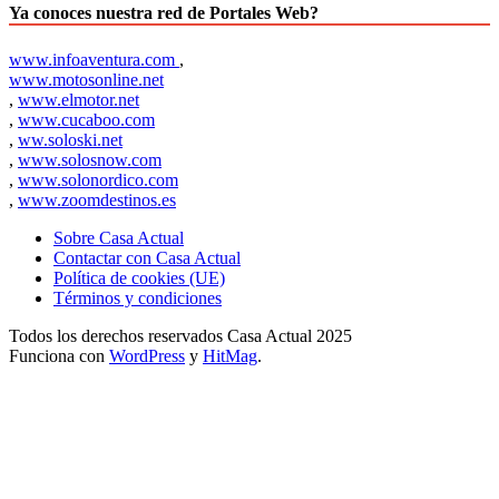
Ya conoces nuestra red de Portales Web?
www.infoaventura.com
,
www.motosonline.net
,
www.elmotor.net
,
www.cucaboo.com
,
ww.soloski.net
,
www.solosnow.com
,
www.solonordico.com
,
www.zoomdestinos.es
Sobre Casa Actual
Contactar con Casa Actual
Política de cookies (UE)
Términos y condiciones
Todos los derechos reservados Casa Actual 2025
Funciona con
WordPress
y
HitMag
.