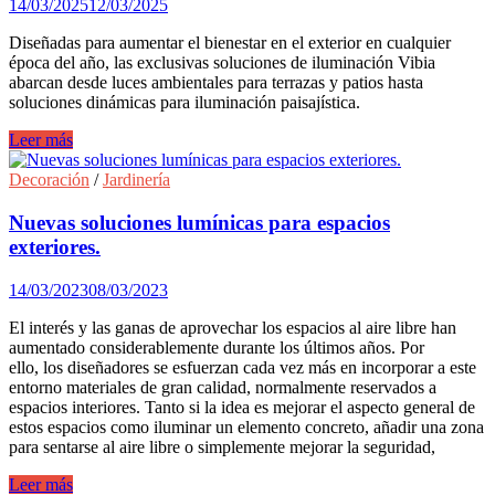
14/03/2025
12/03/2025
Diseñadas para aumentar el bienestar en el exterior en cualquier
época del año, las exclusivas soluciones de iluminación Vibia
abarcan desde luces ambientales para terrazas y patios hasta
soluciones dinámicas para iluminación paisajística.
Soluciones
Leer más
de
iluminación
Decoración
/
Jardinería
para
exteriores:
Nuevas soluciones lumínicas para espacios
una
exteriores.
atmósfera
elegante
14/03/2023
08/03/2023
para
cada
El interés y las ganas de aprovechar los espacios al aire libre han
estación.
aumentado considerablemente durante los últimos años. Por
ello, los diseñadores se esfuerzan cada vez más en incorporar a este
entorno materiales de gran calidad, normalmente reservados a
espacios interiores. Tanto si la idea es mejorar el aspecto general de
estos espacios como iluminar un elemento concreto, añadir una zona
para sentarse al aire libre o simplemente mejorar la seguridad,
Nuevas
Leer más