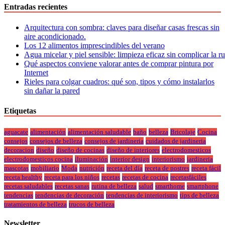
Entradas recientes
Arquitectura con sombra: claves para diseñar casas frescas sin
aire acondicionado.
Los 12 alimentos imprescindibles del verano
Agua micelar y piel sensible: limpieza eficaz sin complicar la r
Qué aspectos conviene valorar antes de comprar pintura por
Internet
Rieles para colgar cuadros: qué son, tipos y cómo instalarlos
sin dañar la pared
Etiquetas
aguacate
alimentación
alimentación saludable
baño
belleza
Bricolaje
Cocina
consejos
consejos de belleza
consejos de jardineria
cuidados de jardineria
decoracion
diseño
diseño de cocinas
diseño de interiores
electrodomesticos
electrodomesticos cocina
iluminación
interior design
interiorismo
jardineria
mascotas
mobiliario
Moda
nutrición
receta del día
receta de postres
receta fácil
receta healthy
receta para los niños
recetas
recetas de cocina
recetasfáciles
recetas saludables
recetas sanas
rutina de belleza
salud
smarthome
smartphone
tendencias
tendencias de decoración
tendencias de interiorismo
tips de belleza
tratamientos de belleza
trucos de belleza
Newsletter