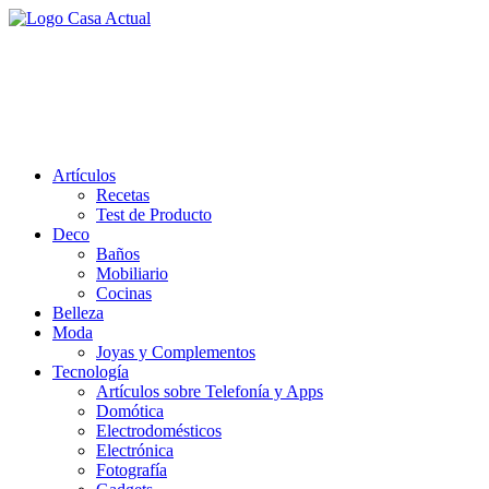
Saltar
al
casa actual
contenido
En Casaactual.com encontrarás, ideas, consejos y novedades de
decoración, bricolaje, belleza entre otras, para disfrutar de la viada y
de tu casa.
Artículos
Recetas
Test de Producto
Deco
Baños
Mobiliario
Cocinas
Belleza
Moda
Joyas y Complementos
Tecnología
Artículos sobre Telefonía y Apps
Domótica
Electrodomésticos
Electrónica
Fotografía