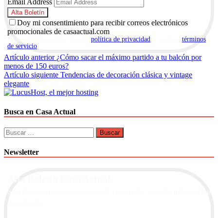
Email Address
Doy mi consentimiento para recibir correos electrónicos
promocionales de casaactual.com
Al suscribirte, aceptas nuestra
política de privacidad
y nuestros
términos
de servicio
.
Navegación
Artículo anterior
¿Cómo sacar el máximo partido a tu balcón por
menos de 150 euros?
de
Artículo siguiente
Tendencias de decoración clásica y vintage
entradas
elegante
Busca en Casa Actual
Buscar:
Newsletter
Alta Boletín Casa Actual
Suscríbete a nuestra newsletter de contenidos y recibe información
actualizada.