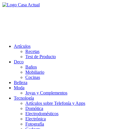
Saltar
al
casa actual
contenido
En Casaactual.com encontrarás, ideas, consejos y novedades de
decoración, bricolaje, belleza entre otras, para disfrutar de la viada y
de tu casa.
Artículos
Recetas
Test de Producto
Deco
Baños
Mobiliario
Cocinas
Belleza
Moda
Joyas y Complementos
Tecnología
Artículos sobre Telefonía y Apps
Domótica
Electrodomésticos
Electrónica
Fotografía