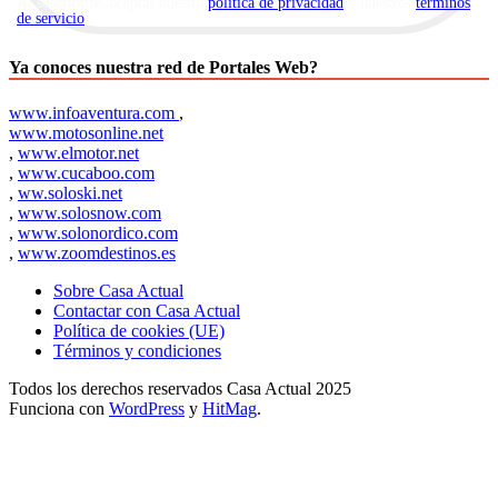
Al suscribirte, aceptas nuestra
política de privacidad
y nuestros
términos
de servicio
.
Ya conoces nuestra red de Portales Web?
www.infoaventura.com
,
www.motosonline.net
,
www.elmotor.net
,
www.cucaboo.com
,
ww.soloski.net
,
www.solosnow.com
,
www.solonordico.com
,
www.zoomdestinos.es
Sobre Casa Actual
Contactar con Casa Actual
Política de cookies (UE)
Términos y condiciones
Todos los derechos reservados Casa Actual 2025
Funciona con
WordPress
y
HitMag
.