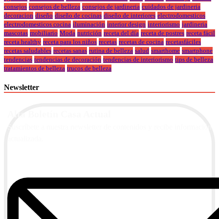
consejos
consejos de belleza
consejos de jardineria
cuidados de jardineria
decoracion
diseño
diseño de cocinas
diseño de interiores
electrodomesticos
electrodomesticos cocina
iluminación
interior design
interiorismo
jardineria
mascotas
mobiliario
Moda
nutrición
receta del día
receta de postres
receta fácil
receta healthy
receta para los niños
recetas
recetas de cocina
recetasfáciles
recetas saludables
recetas sanas
rutina de belleza
salud
smarthome
smartphone
tendencias
tendencias de decoración
tendencias de interiorismo
tips de belleza
tratamientos de belleza
trucos de belleza
Newsletter
Alta Boletín Casa Actual
Suscríbete a nuestra newsletter de contenidos y recibe información
actualizada.