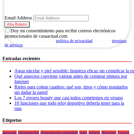
Email Address
Doy mi consentimiento para recibir correos electrónicos
promocionales de casaactual.com
Al suscribirte, aceptas nuestra
política de privacidad
y nuestros
términos
de servicio
.
Entradas recientes
Agua micelar y piel sensible: limpieza eficaz sin complicar la r
Qué aspectos conviene valorar antes de comprar pintura por
Internet
Rieles para colgar cuadros: qué son, tipos y cómo instalarlos
sin dañar la pared
Los 7 errores beauty que casi todos cometemos en verano
10 funciones que todo reloj deportivo debería tener para la
ruta
Etiquetas
aguacate
alimentación
alimentación saludable
baño
belleza
Bricolaje
Cocina