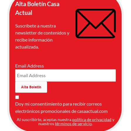
Alta Boletín Casa
Actual
Suscríbete a nuestra
newsletter de contenidos y
recibe información
actualizada.
Email Address
Doy mi consentimiento para recibir correos
electrónicos promocionales de casaactual.com
Al suscribirte, aceptas nuestra
política de privacidad
y
nuestros
términos de servicio
.