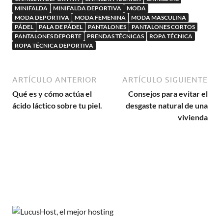
MINIFALDA
MINIFALDA DEPORTIVA
MODA
MODA DEPORTIVA
MODA FEMENINA
MODA MASCULINA
PÁDEL
PALA DE PÁDEL
PANTALONES
PANTALONES CORTOS
PANTALONES DEPORTE
PRENDAS TÉCNICAS
ROPA TÉCNICA
ROPA TÉCNICA DEPORTIVA
ARTÍCULO ANTERIOR
ARTÍCULO SIGUIENTE
Qué es y cómo actúa el
Consejos para evitar el
ácido láctico sobre tu piel.
desgaste natural de una
vivienda