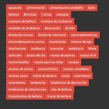
aguacate
alimentación
alimentación saludable
baño
belleza
Bricolaje
Cocina
consejos
consejos de belleza
consejos de jardineria
cuidados de jardineria
decoracion
diseño
diseño de cocinas
diseño de interiores
electrodomesticos
electrodomesticos cocina
iluminación
interior design
interiorismo
jardineria
mascotas
mobiliario
Moda
nutrición
receta del día
receta de postres
receta fácil
receta healthy
receta para los niños
recetas
recetas de cocina
recetasfáciles
recetas saludables
recetas sanas
rutina de belleza
salud
smarthome
smartphone
tendencias
tendencias de decoración
tendencias de interiorismo
tips de belleza
tratamientos de belleza
trucos de belleza