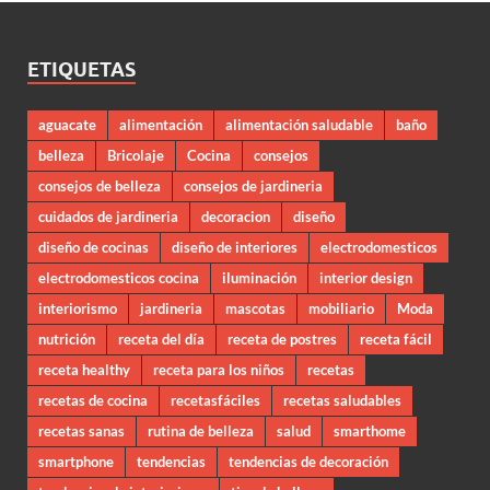
ETIQUETAS
aguacate
alimentación
alimentación saludable
baño
belleza
Bricolaje
Cocina
consejos
consejos de belleza
consejos de jardineria
cuidados de jardineria
decoracion
diseño
diseño de cocinas
diseño de interiores
electrodomesticos
electrodomesticos cocina
iluminación
interior design
interiorismo
jardineria
mascotas
mobiliario
Moda
nutrición
receta del día
receta de postres
receta fácil
receta healthy
receta para los niños
recetas
recetas de cocina
recetasfáciles
recetas saludables
recetas sanas
rutina de belleza
salud
smarthome
smartphone
tendencias
tendencias de decoración