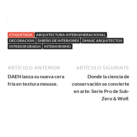
ETIQUETADA
ARQUITECTURA INTERGENERACIONAL
DECORACION
DISEÑO DE INTERIORES
DMASC ARQUITECTOS
INTERIOR DESIGN
INTERIORISMO
ARTÍCULO ANTERIOR
ARTÍCULO SIGUIENTE
DAEN lanza su nueva cera
Donde la ciencia de
fría en textura mousse.
conservación se convierte
en arte: Serie Pro de Sub-
Zero & Wolf.