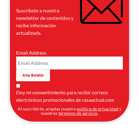
Suscríbete a nuestra
newsletter de contenidos y
recibe información
actualizada.
Email Address
Doy mi consentimiento para recibir correos
electrónicos promocionales de casaactual.com
Al suscribirte, aceptas nuestra
política de privacidad
y
nuestros
términos de servicio
.