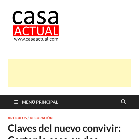
casa actual
En Casaactual.com encontrarás,
ideas, consejos y novedades de
decoración, bricolaje, belleza entre
otras, para disfrutar de la viada y de
tu casa.
MENÚ PRINCIPAL
ARTÍCULOS
/
DECORACIÓN
Claves del nuevo convivir: