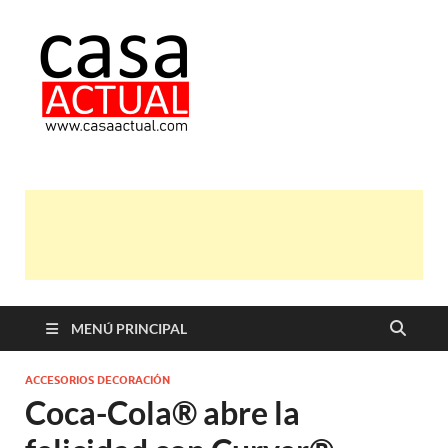
casa actual
En Casaactual.com encontrarás,
ideas, consejos y novedades de
decoración, bricolaje, belleza entre
otras, para disfrutar de la viada y de
tu casa.
MENÚ PRINCIPAL
ACCESORIOS DECORACIÓN
Coca-Cola® abre la