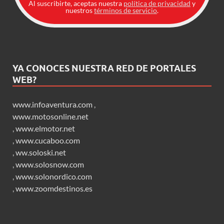
Al suscribirte, aceptas nuestra
política de privacidad
y
nuestros
términos de servicio
.
YA CONOCES NUESTRA RED DE PORTALES
WEB?
www.infoaventura.com
,
www.motosonline.net
,
www.elmotor.net
,
www.cucaboo.com
,
ww.soloski.net
,
www.solosnow.com
,
www.solonordico.com
,
www.zoomdestinos.es