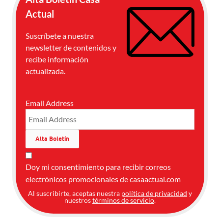
Actual
Suscríbete a nuestra
newsletter de contenidos y
recibe información
actualizada.
Email Address
Doy mi consentimiento para recibir correos
electrónicos promocionales de casaactual.com
Al suscribirte, aceptas nuestra
política de privacidad
y
nuestros
términos de servicio
.