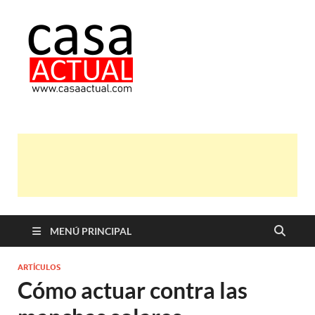
casa actual
En Casaactual.com encontrarás,
ideas, consejos y novedades de
decoración, bricolaje, belleza entre
otras, para disfrutar de la viada y de
tu casa.
MENÚ PRINCIPAL
ARTÍCULOS
Cómo actuar contra las