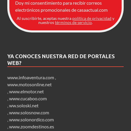
Doy mi consentimiento para recibir correos
electrónicos promocionales de casaactual.com
Al suscribirte, aceptas nuestra
política de privacidad
y
nuestros
términos de servicio
.
YA CONOCES NUESTRA RED DE PORTALES
WEB?
www.infoaventura.com
,
www.motosonline.net
,
www.elmotor.net
,
www.cucaboo.com
,
ww.soloski.net
,
www.solosnow.com
,
www.solonordico.com
,
www.zoomdestinos.es