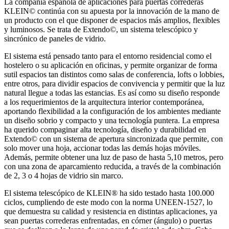
La compañía española de aplicaciones para puertas correderas
KLEIN© continúa con su apuesta por la innovación de la mano de
un producto con el que disponer de espacios más amplios, flexibles
y luminosos. Se trata de Extendo©, un sistema telescópico y
sincrónico de paneles de vidrio.
El sistema está pensado tanto para el entorno residencial como el
hostelero o su aplicación en oficinas, y permite organizar de forma
sutil espacios tan distintos como salas de conferencia, lofts o lobbies,
entre otros, para dividir espacios de convivencia y permitir que la luz
natural llegue a todas las estancias. Es así como su diseño responde
a los requerimientos de la arquitectura interior contemporánea,
aportando flexibilidad a la configuración de los ambientes mediante
un diseño sobrio y compacto y una tecnología puntera. La empresa
ha querido compaginar alta tecnología, diseño y durabilidad en
Extendo© con un sistema de apertura sincronizada que permite, con
solo mover una hoja, accionar todas las demás hojas móviles.
Además, permite obtener una luz de paso de hasta 5,10 metros, pero
con una zona de aparcamiento reducida, a través de la combinación
de 2, 3 o 4 hojas de vidrio sin marco.
El sistema telescópico de KLEIN® ha sido testado hasta 100.000
ciclos, cumpliendo de este modo con la norma UNEEN-1527, lo
que demuestra su calidad y resistencia en distintas aplicaciones, ya
sean puertas correderas enfrentadas, en córner (ángulo) o puertas