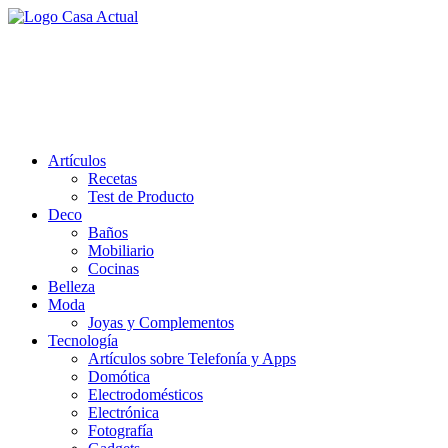
Saltar
al
casa actual
contenido
En Casaactual.com encontrarás, ideas, consejos y novedades de
decoración, bricolaje, belleza entre otras, para disfrutar de la viada y
de tu casa.
Artículos
Recetas
Test de Producto
Deco
Baños
Mobiliario
Cocinas
Belleza
Moda
Joyas y Complementos
Tecnología
Artículos sobre Telefonía y Apps
Domótica
Electrodomésticos
Electrónica
Fotografía