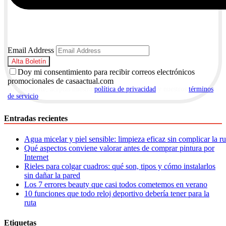
Email Address
Doy mi consentimiento para recibir correos electrónicos
promocionales de casaactual.com
Al suscribirte, aceptas nuestra
política de privacidad
y nuestros
términos
de servicio
.
Entradas recientes
Agua micelar y piel sensible: limpieza eficaz sin complicar la r
Qué aspectos conviene valorar antes de comprar pintura por
Internet
Rieles para colgar cuadros: qué son, tipos y cómo instalarlos
sin dañar la pared
Los 7 errores beauty que casi todos cometemos en verano
10 funciones que todo reloj deportivo debería tener para la
ruta
Etiquetas