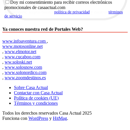
Doy mi consentimiento para recibir correos electrónicos
promocionales de casaactual.com
Al suscribirte, aceptas nuestra
política de privacidad
y nuestros
términos
de servicio
.
Ya conoces nuestra red de Portales Web?
www.infoaventura.com
,
www.motosonline.net
,
www.elmotor.net
,
www.cucaboo.com
,
ww.soloski.net
,
www.solosnow.com
,
www.solonordico.com
,
www.zoomdestinos.es
Sobre Casa Actual
Contactar con Casa Actual
Política de cookies (UE)
Términos y condiciones
Todos los derechos reservados Casa Actual 2025
Funciona con
WordPress
y
HitMag
.