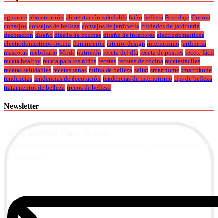
aguacate
alimentación
alimentación saludable
baño
belleza
Bricolaje
Cocina
consejos
consejos de belleza
consejos de jardineria
cuidados de jardineria
decoracion
diseño
diseño de cocinas
diseño de interiores
electrodomesticos
electrodomesticos cocina
iluminación
interior design
interiorismo
jardineria
mascotas
mobiliario
Moda
nutrición
receta del día
receta de postres
receta fácil
receta healthy
receta para los niños
recetas
recetas de cocina
recetasfáciles
recetas saludables
recetas sanas
rutina de belleza
salud
smarthome
smartphone
tendencias
tendencias de decoración
tendencias de interiorismo
tips de belleza
tratamientos de belleza
trucos de belleza
Newsletter
Alta Boletín Casa Actual
Suscríbete a nuestra newsletter de contenidos y recibe información
actualizada.