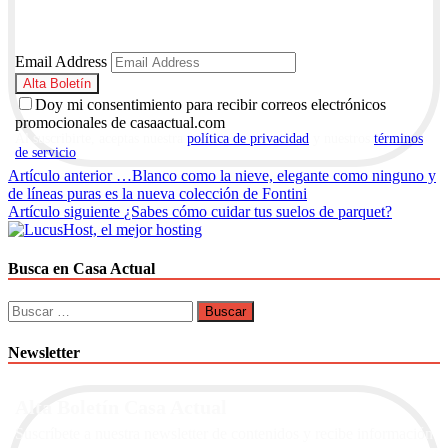
Email Address
Doy mi consentimiento para recibir correos electrónicos
promocionales de casaactual.com
Al suscribirte, aceptas nuestra
política de privacidad
y nuestros
términos
de servicio
.
Navegación
Artículo anterior
…Blanco como la nieve, elegante como ninguno y
de líneas puras es la nueva colección de Fontini
de
Artículo siguiente
¿Sabes cómo cuidar tus suelos de parquet?
entradas
Busca en Casa Actual
Buscar:
Newsletter
Alta Boletín Casa Actual
Suscríbete a nuestra newsletter de contenidos y recibe información