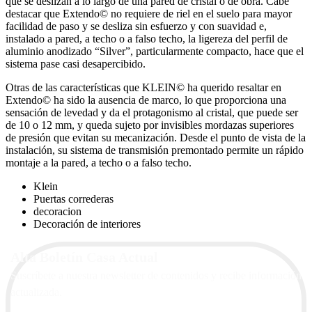
que se deslizan a lo largo de una pared de cristal o de obra. Cabe
destacar que Extendo© no requiere de riel en el suelo para mayor
facilidad de paso y se desliza sin esfuerzo y con suavidad e,
instalado a pared, a techo o a falso techo, la ligereza del perfil de
aluminio anodizado “Silver”, particularmente compacto, hace que el
sistema pase casi desapercibido.
Otras de las características que KLEIN© ha querido resaltar en
Extendo© ha sido la ausencia de marco, lo que proporciona una
sensación de levedad y da el protagonismo al cristal, que puede ser
de 10 o 12 mm, y queda sujeto por invisibles mordazas superiores
de presión que evitan su mecanización. Desde el punto de vista de la
instalación, su sistema de transmisión premontado permite un rápido
montaje a la pared, a techo o a falso techo.
Klein
Puertas correderas
decoracion
Decoración de interiores
Alta Boletín Casa Actual
Suscríbete a nuestra newsletter de contenidos y recibe información
actualizada.